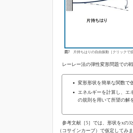
図7
片持ちはりの自由振動［クリックで
レーレー法の弾性変形問題での戦
変形形状を簡単な関数で
エネルギーを計算し、エ
の規則を用いて所望の解
参考文献［5］では、形状をxの3
（コサインカーブ）で仮定してみ