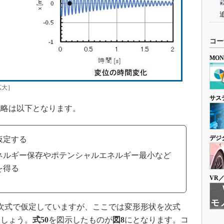
コー
MO
拡大］
サス
略は以下となります。
デジ
仮定する
ネルギー保存やポテンシャルエネルギー最小など
を得る
VR
次式で仮定していますが、ここでは変形形状を次式
ましょう。
式50
を図示したものが
図8
にとなります。コ