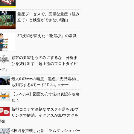
量産プロセスで、完璧な量産（組み
立て）と検査ができない理由
3D技術が変えた「靴選び」の常識
顧客の要望をうのみにするな 分析ま
ひを抜け出す「超上流のプロトタイピ
ング」
最大0.03mmの精度、黒色／光沢素材に
も対応する4モード3Dスキャナー
【レベル4】図面の穴寸法の表記を攻略
せよ！
新型コロナで深刻なマスク不足を3Dプ
リンタで解消、イグアスが3Dマスクを
開発
6枚刃を搭載した新「ラムダッシュ パー