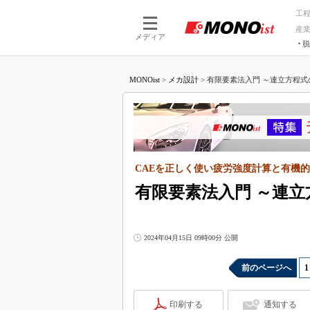
工
産
メディア
脱
つながる技術
AI×技術
MONOist
>
メカ設計
>
有限要素法入門 ～連立方程式の
つながる工場
AI×設備
つながるサービ
Physical
CAEを正しく使い疲労強度計算と有機的
有限要素法入門 ～連
2024年04月15日 09時00分 公開
前のページへ
1
印刷する
通知する