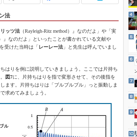
3Dプリンタ
産業オープンネット展
デジタルツインとCAE
ン法
S＆OP
インダストリー4.0
・リッツ法
（Rayleigh-Ritz method）』なのだよ」や「実
method）』なのだよ」といったことが書かれている文献や
イノベーション
義を受けた当時は「
レーレー法
」と先生は呼んでいまし
製造業ビッグデータ
メイドインジャパン
植物工場
ちはりを例に説明していきましょう。ここでは片持ち
す。
図7
に、片持ちはりを指で変形させて、その後指を
知財マネジメント
示します。片持ちはりは「ブルブルブル」っと振動しま
海外生産
法で求めてみましょう。
グローバル設計・開発
制御セキュリティ
新型コロナへの対応