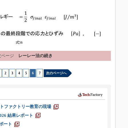
式56
次ページ
レーレー法の続き
|
2
|
3
|
4
|
5
|
6
|
7
次のページへ
トファクトリー教育の現場
026 結果レポート
レポート