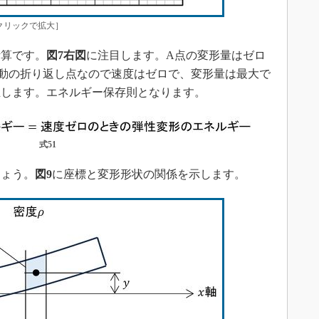
クリックで拡大］
算です。
図7右図
に注目します。A点の変形量はゼロ
動の折り返し点なので速度はゼロで、変形量は最大で
立します。エネルギー保存則となります。
式51
ょう。
図9
に座標と変形形状の関係を示します。