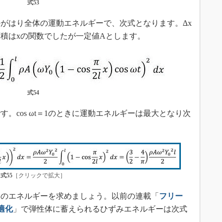
式53
がはり全体の運動エネルギーで、次式となります。∆x
面積はxの関数でしたが一定値Aとします。
式54
cos ωt＝1のときに運動エネルギーは最大となり次
式55
［クリックで拡大］
のエネルギーを求めましょう。以前の連載「
フリー
適化
」で弾性体に蓄えられるひずみエネルギーは次式