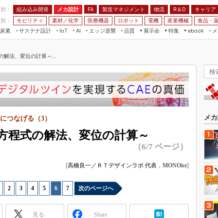
程別：
組み込み開発
メカ設計
製造マネジメント
物流
R＆D
キャリア
FA
業別：
モビリティ
素材／化学
医療機器
ロボット
電機
産業機械
食品・
炭素
サステナ設計
エッジ逆襲
品質
展示会
特集
メ
IoT
AI
ebook
伝承
組み込み開発
CEATEC
読者調査まとめ
編集後記
解法、変位の計算～...
JIMTOF
保全
メカ設計
つながるクルマ
組込み/エッジ コンピューティング
ス
 AI
製造マネジメント
5G
展＆IoT/5Gソリューション展
VR／AR
FA
IIFES
モビリティ
フィールドサービス
国際ロボット展
素材／化学
FPGA
メカ
につなげる（3）
ジャパンモビリティショー
組み込み画像技術
立方程式の解法、変位の計算～
TECHNO-FRONTIER
（6/7 ページ）
組み込みモデリング
人テク展
Windows Embedded
[
高橋良一／ＲＴデザインラボ 代表
，
MONOist
]
スマート工場EXPO
車載ソフト開発
EdgeTech+
|
2
|
3
|
4
|
5
|
6
|
7
次のページへ
ISO26262
日本ものづくりワールド
無償設計ツール
AUTOMOTIVE WORLD
見る
Share