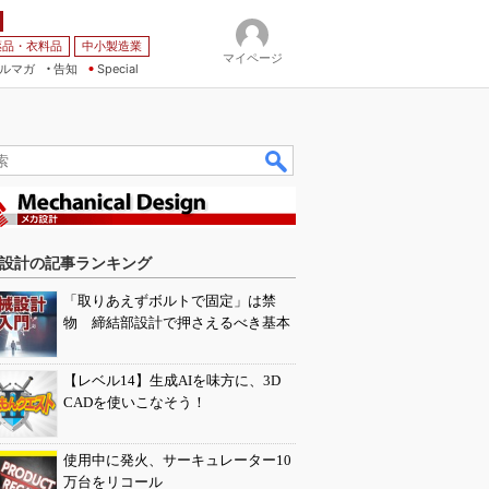
薬品・衣料品
中小製造業
マイページ
ルマガ
告知
Special
設計の記事ランキング
「取りあえずボルトで固定」は禁
物 締結部設計で押さえるべき基本
【レベル14】生成AIを味方に、3D
CADを使いこなそう！
使用中に発火、サーキュレーター10
万台をリコール