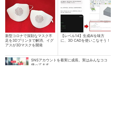
新型コロナで深刻なマスク不
【レベル14】生成AIを味方
足を3Dプリンタで解消、イグ
に、3D CADを使いこなそう！
アスが3Dマスクを開発
SNSアカウントを着実に成長。実はみんなココ
使ってます。
PR(Dreaw合同会社)
令和8年熊本地震による工場への影響まとめ
狭小な駐車場に、シャープがポールカメラ式製