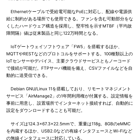
Ethernetケーブルで受給電可能なPoEに対応し、配線や電源供
給に制約がある場所でも使用できる。ファンを含む可動部分をな
くしたハードウェア構造を採用し、堅牢性を示すMTBF（平均故
障間隔）値は従来製品と同じ122万時間となる。
IoTゲートウェイソフトウェア「FW5」を搭載するほか、
MQTTやRESTなどのプロトコルをサポートする。100種類以上の
IoTセンサーやデバイス、主要クラウドサービスともノーコード
で接続が可能だ。FTPサーバ機能を備え、CSVファイルなどを自
動的に送受信できる。
Debian GNU/Linux 11を搭載しており、リモートマネジメント
サービス「AirManage2」の1年間利用権が付属する。設定情報を
事前に用意し、設置場所でインターネット接続すれば、自動的に
設定をダウンロードすることも可能だ。
サイズは124.3×67.3×22.5mmで、重量は118g。8GBのeMMC
を内蔵するほか、USB2.0などの有線インタフェースとWi-Fiなど
の無線インタフェースに対応している。