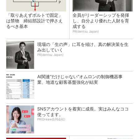
「取りあえずボルトで固定」
全員がリーダーシップを発揮
は禁物 締結部設計で押さえ
し、自分より優れた人財を育
るべき基本
成する
PR(dentsu Japan)
現場の「生の声」に耳を傾け、真の解決策を生
み出していく
PR(dentsu Japan)
AI関連“だけじゃない”オムロンの制御機器事
業、地道な顧客基盤強化が結実
SNSアカウントを着実に成長。実はみんなココ
使ってます。
PR(Dreaw合同会社)