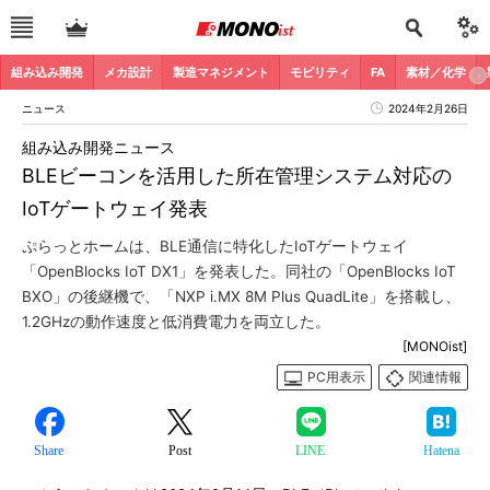
組み込み開発
メカ設計
製造マネジメント
モビリティ
FA
素材／化学
ニュース
2024年2月26日
組み込み開発ニュース
BLEビーコンを活用した所在管理システム対応の
IoTゲートウェイ発表
ぷらっとホームは、BLE通信に特化したIoTゲートウェイ
「OpenBlocks IoT DX1」を発表した。同社の「OpenBlocks IoT
BXO」の後継機で、「NXP i.MX 8M Plus QuadLite」を搭載し、
1.2GHzの動作速度と低消費電力を両立した。
[MONOist]
PC用表示
関連情報
Share
Post
LINE
Hatena