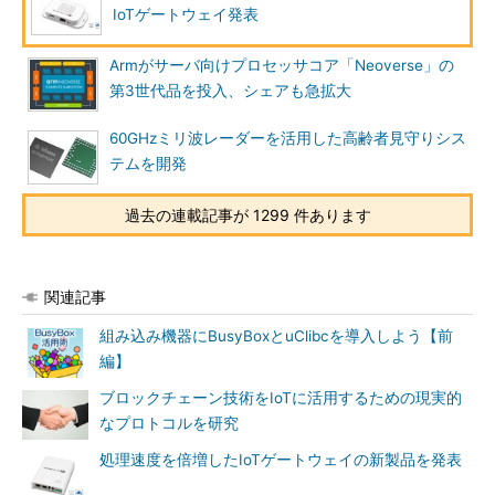
IoTゲートウェイ発表
Armがサーバ向けプロセッサコア「Neoverse」の
第3世代品を投入、シェアも急拡大
60GHzミリ波レーダーを活用した高齢者見守りシス
テムを開発
過去の連載記事が 1299 件あります
関連記事
組み込み機器にBusyBoxとuClibcを導入しよう【前
編】
ブロックチェーン技術をIoTに活用するための現実的
なプロトコルを研究
処理速度を倍増したIoTゲートウェイの新製品を発表