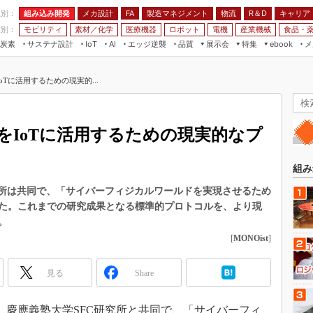
程別：
組み込み開発
メカ設計
製造マネジメント
物流
R＆D
キャリア
FA
業別：
モビリティ
素材／化学
医療機器
ロボット
電機
産業機械
食品・
炭素
サステナ設計
エッジ逆襲
品質
展示会
特集
メ
IoT
AI
ebook
伝承
組み込み開発
CEATEC
読者調査まとめ
編集後記
Tに活用するための現実的...
JIMTOF
保全
メカ設計
つながるクルマ
組込み/エッジ コンピューティング
ス
 AI
製造マネジメント
5G
展＆IoT/5Gソリューション展
VR／AR
FA
をIoTに活用するための現実的なプ
IIFES
モビリティ
フィールドサービス
国際ロボット展
素材／化学
FPGA
組み
ジャパンモビリティショー
組み込み画像技術
究所は共同で、「サイバーフィジカルワールドを実現させるため
TECHNO-FRONTIER
た。これまでの研究成果となる標準的プロトコルを、より現
組み込みモデリング
人テク展
。
Windows Embedded
[
MONOist
]
スマート工場EXPO
車載ソフト開発
EdgeTech+
見る
Share
ISO26262
日本ものづくりワールド
無償設計ツール
AUTOMOTIVE WORLD
日、慶應義塾大学SFC研究所と共同で、「サイバーフィ