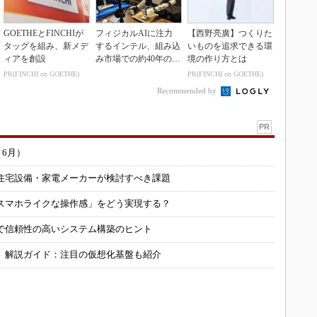
GOETHEとFINCHIが
フィジカルAIに注力
【西野亮廣】つくりた
タッグを組み、新メデ
するインテル、組み込
いものを追求できる環
ィアを創設
み市場での約40年の実
境の作り方とは
績を生かせるか
PR(FINCHI on GOETHE)
PR(FINCHI on GOETHE)
Recommended by
PR
～6月）
住宅設備・家電メーカーが検討すべき課題
スマホライクな操作感」をどう実現する？
で信頼性の高いシステム構築のヒント
」解説ガイド：注目の仮想化基盤も紹介