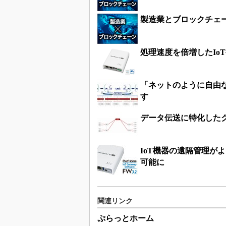
製造業とブロックチェー
処理速度を倍増したIo
「ネットのように自由な
す
データ伝送に特化したク
IoT機器の遠隔管理がよ
可能に
関連リンク
ぷらっとホーム