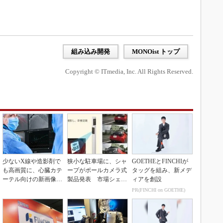
組み込み開発
MONOist トップ
Copyright © ITmedia, Inc. All Rights Reserved.
少ないX線や造影剤で
狭小な駐車場に、シャ
GOETHEとFINCHIが
も高画質に、心臓カテ
ープがポールカメラ式
タッグを組み、新メデ
ーテル向けの新画像技
製品発表 市場シェア
ィアを創設
術
10％目指す
PR(FINCHI on GOETHE)