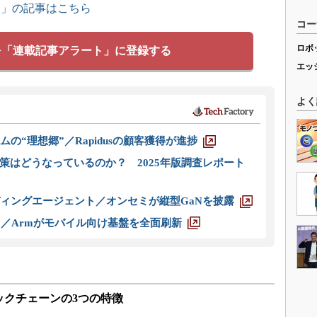
ス」の記事はこちら
コー
ロボ
を「連載記事アラート」に登録する
エッ
よく
ムの“理想郷”／Rapidusの顧客獲得が進捗
策はどうなっているのか？ 2025年版調査レポート
ディングエージェント／オンセミが縦型GaNを披露
ス／Armがモバイル向け基盤を全面刷新
ックチェーンの3つの特徴