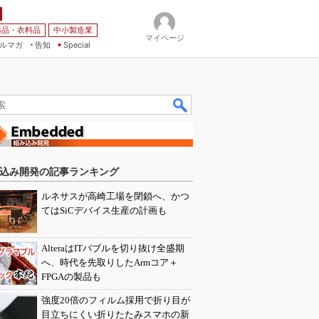
薬品・衣料品
中小製造業
マイページ
ルマガ
告知
Special
込み開発の記事ランキング
ルネサスが高崎工場を閉鎖へ、かつ
てはSiCデバイス生産の計画も
AlteraはITバブルを切り抜け全盛期
へ、時代を先取りしたArmコア＋
FPGAの製品も
強度20倍のフィルム採用で折り目が
目立ちにくい折りたたみスマホの新