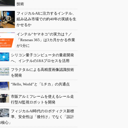
技術
フィジカルAIに注力するインテル、
組み込み市場での約40年の実績を生
かせるか
インテル“ヤマネコ”の実力は？／
「Renesas 365」は3カ月かかる作業
が1分に
シリコン量子コンピュータの量産開発
へ、インテルの18Aプロセスを活用
フラクタルによる高精度画像認識技術
を開発
“Hello, World”と「Lチカ」の共通点
市販アルミフレームを使えるレール走
行型AI監視ロボットを開発
フィジカルAI時代のロボティクス新標
準、安全性は「後付け」でなく「設計
の核心」