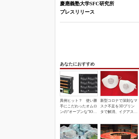
慶應義塾大学SFC研究所
プレスリリース
あなたにおすすめ
異例ヒット？ 使い勝
新型コロナで深刻なマ
手にこだわったオムロ
スク不足を3Dプリン
ンの“オープンな”IO-L
タで解消、イグアスが
inkマスター
3Dマスクを開発