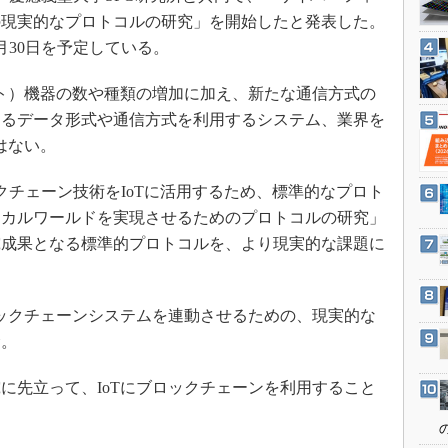
3Dプリンタ
産業オープンネット展
の現実的なプロトコルの研究」を開始したと発表した。
デジタルツインとCAE
6月30日を予定している。
S＆OP
ト）機器の数や種類の増加に加え、新たな通信方式の
インダストリー4.0
なるデータ形式や通信方式を利用するシステム、業界を
イノベーション
はない。
製造業ビッグデータ
クチェーン技術をIoTに活用するため、標準的なプロト
メイドインジャパン
ジカルワールドを実現させるためのプロトコルの研究」
植物工場
究成果となる標準的プロトコルを、より現実的な課題に
知財マネジメント
海外生産
ックチェーンシステムを連動させるための、現実的な
グローバル設計・開発
む。
制御セキュリティ
新型コロナへの対応
先立って、IoTにブロックチェーンを利用すること
。