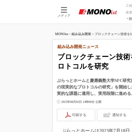
工
産
メディア
脱
つながる技術
AI×技術
MONOist
>
組み込み開発
>
ブロックチェーン技術をIo
つながる工場
AI×設備
つながるサービ
Physical
組み込み開発ニュース
ブロックチェーン技術
ロトコルを研究
ぷらっとホームと慶應義塾大学SFC研
の現実的なプロトコルの研究」を開始し
実的な課題に適用し、実用段階に進める
2023年08月02日 14時00分 公開
印刷する
通知する
ぷらっとホームは2023年7月18