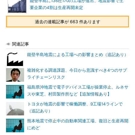
能登半島に136社170の工場が進出、地震影響で主
要企業の4割は生産再開未定
過去の連載記事が 663 件あります
関連記事
能登半島地震による工場への影響まとめ（追記あり）
複雑化する調達課題、今日から意識すべき4つのサプ
ライチェーンリスク
福島県沖地震で電子デバイス工場が操業停止、ルネサ
スや東芝、村田製作所など【追加情報あり】
トヨタが地震の影響で稼働調整、9工場14ラインで
（追記あり）
熊本地震で停止中の自動車関連工場、復旧と生産再開
にめど