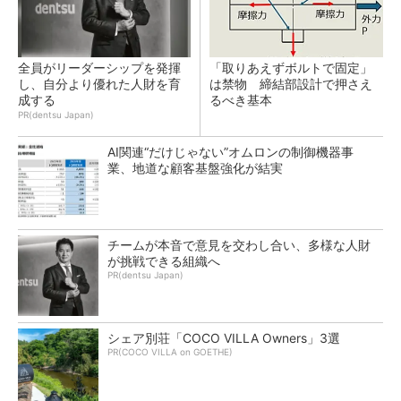
全員がリーダーシップを発揮
「取りあえずボルトで固定」
し、自分より優れた人財を育
は禁物 締結部設計で押さえ
成する
るべき基本
PR(dentsu Japan)
AI関連“だけじゃない”オムロンの制御機器事
業、地道な顧客基盤強化が結実
チームが本音で意見を交わし合い、多様な人財
が挑戦できる組織へ
PR(dentsu Japan)
シェア別荘「COCO VILLA Owners」3選
PR(COCO VILLA on GOETHE)