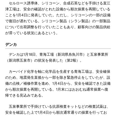
セルロース誘導体、シリコーン、合成石英などを手掛ける直江
津工場は、安全の確認がとれた設備から順次操業を再開している
ことを1月4日に発表していた。ただし、シリコーンの一部の設備
で復旧が遅れている。シリコーン製品（シラン製品）の一部製品
について出荷調整を行っていたこともあり、顧客向けの製品供給
が滞っている状況にあるという。
デンカ
デンカは1月18日、青海工場（新潟県糸魚川市）と五泉事業所
（新潟県五泉市）の状況を発表した（第2報）。
カーバイド化学を軸に化学品を生産する青海工場は、安全確保
のため、地震発生直後から一部を除き緊急停止をしていたが、設
備の点検／補修作業を進め、1月4日から、安全を確認できた設備
から順次操業を再開している。1月末にはおおむね通常操業へ復
帰できる見込みである。
五泉事業所で手掛けている抗原検査キットなどの検査試薬は、
安全を確認した上で1月4日から順次通常通りの操業を行ってお