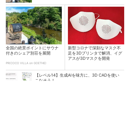
全国の絶景ポイントにサウナ
新型コロナで深刻なマスク不
付きのシェア別荘を展開
足を3Dプリンタで解消、イグ
アスが3Dマスクを開発
PR(COCO VILLA on GOETHE)
【レベル14】生成AIを味方に、3D CADを使い
こなそう！
令和8年熊本地震による工場への影響まとめ