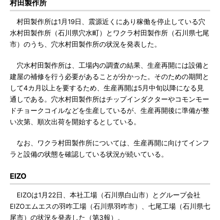
村田製作所
村田製作所は1月19日、震源近くにあり稼働を停止している穴
水村田製作所（石川県穴水町）とワクラ村田製作所（石川県七尾
市）のうち、穴水村田製作所の状況を発表した。
穴水村田製作所は、工場内の調査の結果、生産再開には設備と
建屋の補修を行う必要があることが分かった。そのための期間と
して4カ月以上を要するため、生産再開は5月中旬以降になる見
通しである。穴水村田製作所はチップインダクターやコモンモー
ドチョークコイルなどを生産しているが、生産再開後に準備が整
い次第、順次出荷を開始するとしている。
なお、ワクラ村田製作所については、生産再開に向けてインフ
ラと設備の状態を確認している状況が続いている。
EIZO
EIZOは1月22日、本社工場（石川県白山市）とグループ会社
EIZOエムエスの羽咋工場（石川県羽咋市）、七尾工場（石川県七
尾市）の状況を発表した（第3報）。