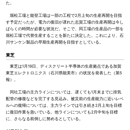
た。
堀松工場と能登工場は一部の工程で2月上旬の生産再開を目指
す予定だったが、電力の復旧が遅れた志賀工場の生産再開は今し
ばらくの時間が必要な状況だ。そこで、同工場の生産品の一部を
堀松工場で代替生産することを新たに決定した。これにより、石
川サンケン製品の早期生産再開を目指すとしている。
東芝
東芝は1月19日、ディスクリート半導体の生産拠点である加賀
東芝エレクトロニクス（石川県能美市）の状況を発表した（第5
報）。
同社工場の主力ラインについては、遅くても1月末までに排気
配管の修復などを完了する見込み。被災前の生産能力に近いレベ
ルへの復帰については、主力ラインでは引き続き2月上旬を目標
に復旧作業を急いでいる。他ラインについても2月中旬を目標
に、さらなる前倒しに努めるとしている。