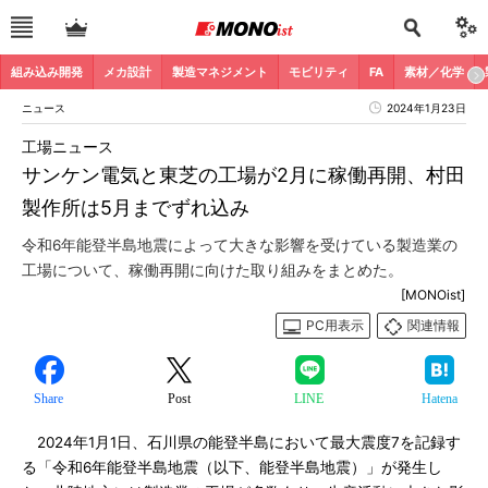
組み込み開発
メカ設計
製造マネジメント
モビリティ
FA
素材／化学
ニュース
2024年1月23日
工場ニュース
サンケン電気と東芝の工場が2月に稼働再開、村田
製作所は5月までずれ込み
令和6年能登半島地震によって大きな影響を受けている製造業の
工場について、稼働再開に向けた取り組みをまとめた。
[MONOist]
PC用表示
関連情報
Share
Post
LINE
Hatena
2024年1月1日、石川県の能登半島において最大震度7を記録す
る「令和6年能登半島地震（以下、能登半島地震）」が発生し