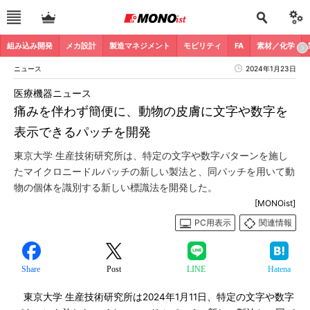
組み込み開発
メカ設計
製造マネジメント
モビリティ
FA
素材／化学
ニュース
2024年1月23日
医療機器ニュース
痛みを伴わず簡便に、動物の皮膚に文字や数字を
表示できるパッチを開発
東京大学 生産技術研究所は、特定の文字や数字パターンを施し
たマイクロニードルパッチの新しい製法と、同パッチを用いて動
物の個体を識別する新しい標識法を開発した。
[MONOist]
PC用表示
関連情報
Share
Post
LINE
Hatena
東京大学 生産技術研究所は2024年1月11日、特定の文字や数字