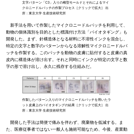
文字パターン「C3」入りの雌型モールドとそれによるマイ
クロニードルパッチの作製プロセス［クリックで拡大］ 出
所：東京大学 生産技術研究所
新手法を用いて作製したマイクロニードルパッチを利用して、
動物の個体識別を目的とした標識付け方法「バイオタギング」も
開発した。まず、針構造体となる材料に不溶性インクを混合し、
特定の文字と数字のパターンからなる溶解性マイクロニードルパ
ッチを作製する。このパッチを動物の皮膚に貼付すると皮膚の真
皮内に構造体が溶け出す。それと同時にインクが特定の文字と数
字の形で溶け出し、永久に残存する仕組みだ。
作製したパターン入りのマイクロニードルパッチを用いたラ
ット皮膚上のバイオタギングの結果［クリックで拡大］ 出
所：東京大学 生産技術研究所
開発した手法は簡便で痛みを伴わず、廃棄物を低減する。ま
た、医療従事者ではない一般人も施術可能なため、今後、産業動