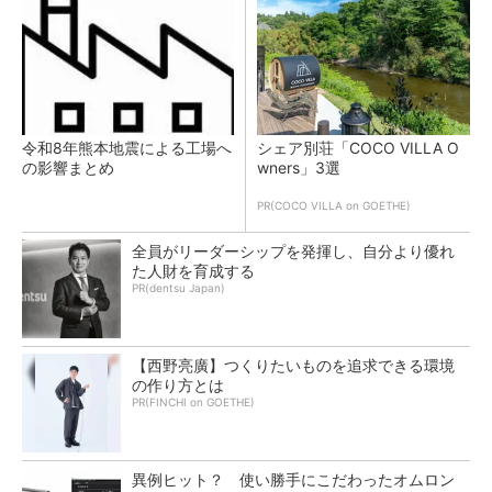
令和8年熊本地震による工場へ
シェア別荘「COCO VILLA O
の影響まとめ
wners」3選
PR(COCO VILLA on GOETHE)
全員がリーダーシップを発揮し、自分より優れ
た人財を育成する
PR(dentsu Japan)
【西野亮廣】つくりたいものを追求できる環境
の作り方とは
PR(FINCHI on GOETHE)
異例ヒット？ 使い勝手にこだわったオムロン