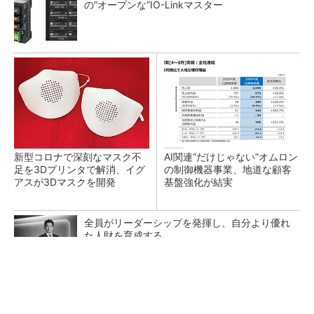
の“オープンな”IO-Linkマスター
新型コロナで深刻なマスク不
AI関連“だけじゃない”オムロン
足を3Dプリンタで解消、イグ
の制御機器事業、地道な顧客
アスが3Dマスクを開発
基盤強化が結実
全員がリーダーシップを発揮し、自分より優れ
た人財を育成する
PR(dentsu Japan)
【レベル14】生成AIを味方に、3D CADを使い
こなそう！