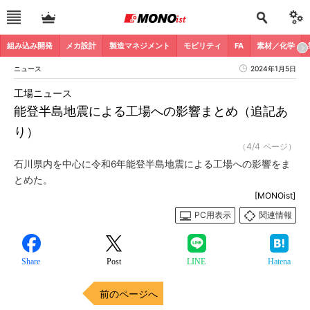
組み込み開発
メカ設計
製造マネジメント
モビリティ
FA
素材／化学
ニュース
2024年1月5日
工場ニュース
能登半島地震による工場への影響まとめ（追記あ
り）
（4/4 ページ）
石川県内を中心に令和6年能登半島地震による工場への影響をま
とめた。
[MONOist]
PC用表示
関連情報
Share
Post
LINE
Hatena
前のページへ