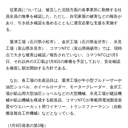
従業員については、被災した北陸方面の各事業所に勤務する社
員全員の無事を確認した。ただし、自宅家屋の被害などの報告が
あり、引き続き確認を進めるとともに適宜必要な支援を実施す
る。
粟津工場（石川県小松市）、金沢工場（石川県金沢市）、氷見
工場（富山県氷見市）、コマツNTC（富山県南砺市）では、現時
点で大きな被害は確認／報告されていない。コマツNTCは1月5
日、それ以外の3工場は1月8日の稼働を予定しており、安全確認
を徹底し順次開始する方針である。
なお、各工場の生産品目は、粟津工場が中小型ブルドーザーや
油圧ショベル、ホイールローダー、モーターグレーダー、金沢工
場が鉱山用大型油圧ショベルなどの大型機械、氷見工場が建設機
械や鉱山機械を構成する鍛造品、コマツNTCが車載用電池製造装
置やウエハーカット用ワイヤソー、トランスファーマシン（自動
搬送複合工作機械）などとなっている。
（1月9日発表の第2報）