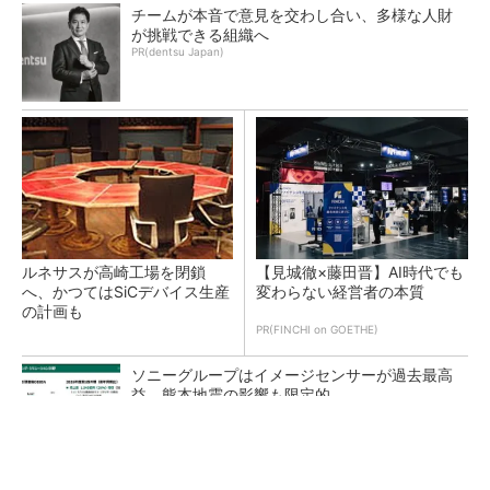
チームが本音で意見を交わし合い、多様な人財
が挑戦できる組織へ
PR(dentsu Japan)
ルネサスが高崎工場を閉鎖
【見城徹×藤田晋】AI時代でも
へ、かつてはSiCデバイス生産
変わらない経営者の本質
の計画も
PR(FINCHI on GOETHE)
ソニーグループはイメージセンサーが過去最高
益、熊本地震の影響も限定的
テスラにおけるギガキャストの基本的な考え方