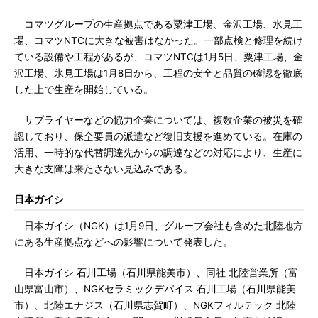
コマツグループの生産拠点である粟津工場、金沢工場、氷見工
場、コマツNTCに大きな被害はなかった。一部点検と修理を続け
ている設備や工程があるが、コマツNTCは1月5日、粟津工場、金
沢工場、氷見工場は1月8日から、工程の安全と品質の確認を徹底
した上で生産を開始している。
サプライヤーなどの協力企業については、複数企業の被災を確
認しており、保全要員の派遣など復旧支援を進めている。在庫の
活用、一時的な代替調達先からの調達などの対応により、生産に
大きな支障は来たさない見込みである。
日本ガイシ
日本ガイシ（NGK）は1月9日、グループ会社も含めた北陸地方
にある生産拠点などへの影響について発表した。
日本ガイシ 石川工場（石川県能美市）、同社 北陸営業所（富
山県富山市）、NGKセラミックデバイス 石川工場（石川県能美
市）、北陸エナジス（石川県志賀町）、NGKフィルテック 北陸