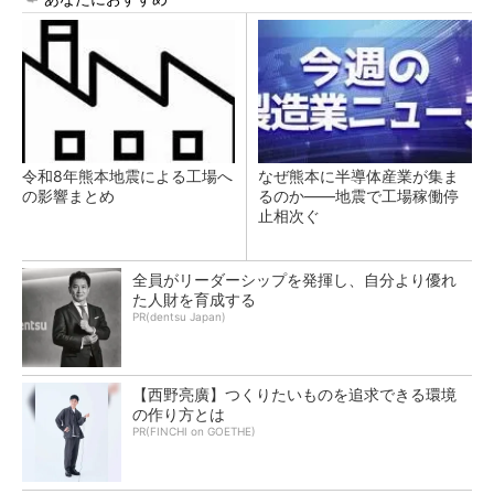
令和8年熊本地震による工場へ
なぜ熊本に半導体産業が集ま
の影響まとめ
るのか――地震で工場稼働停
止相次ぐ
全員がリーダーシップを発揮し、自分より優れ
た人財を育成する
PR(dentsu Japan)
【西野亮廣】つくりたいものを追求できる環境
の作り方とは
PR(FINCHI on GOETHE)