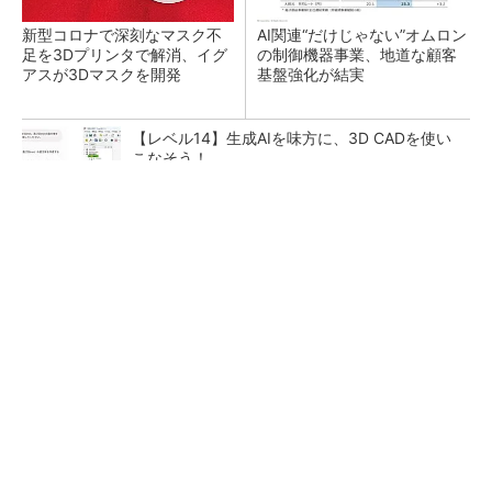
新型コロナで深刻なマスク不
AI関連“だけじゃない”オムロン
足を3Dプリンタで解消、イグ
の制御機器事業、地道な顧客
アスが3Dマスクを開発
基盤強化が結実
【レベル14】生成AIを味方に、3D CADを使い
こなそう！
【西野亮廣】ビジネス書最新刊『北極星 僕た
ちはどう働くか』
PR(FINCHI on GOETHE)
「取りあえずボルトで固定」は禁物 締結部設
計で押さえるべき基本