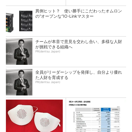
異例ヒット？ 使い勝手にこだわったオムロン
の“オープンな”IO-Linkマスター
チームが本音で意見を交わし合い、多様な人財
が挑戦できる組織へ
PR(dentsu Japan)
全員がリーダーシップを発揮し、自分より優れ
た人財を育成する
PR(dentsu Japan)