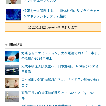
プライチェーンリスク
情報を一元管理する、半導体材料のサプライチェー
ンマネジメントシステム構築
過去の連載記事が 40 件あります
関連記事
海運もゼロエミッション、燃料電池で動く「日本初」
の船舶が2024年竣工
完成車輸送の脱炭素へ、日本郵船がLNG船に2000億
円投資
日本郵船の避航操船AIが学ぶ、「ベテラン船長の技」
とは
商船三井の自律運航船開発がいろいろと「すごい！」
件