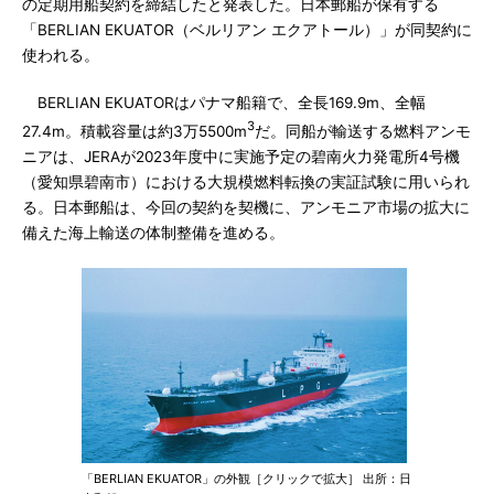
の定期用船契約を締結したと発表した。日本郵船が保有する
「BERLIAN EKUATOR（ベルリアン エクアトール）」が同契約に
使われる。
BERLIAN EKUATORはパナマ船籍で、全長169.9m、全幅
3
27.4m。積載容量は約3万5500m
だ。同船が輸送する燃料アンモ
ニアは、JERAが2023年度中に実施予定の碧南火力発電所4号機
（愛知県碧南市）における大規模燃料転換の実証試験に用いられ
る。日本郵船は、今回の契約を契機に、アンモニア市場の拡大に
備えた海上輸送の体制整備を進める。
「BERLIAN EKUATOR」の外観［クリックで拡大］ 出所：日