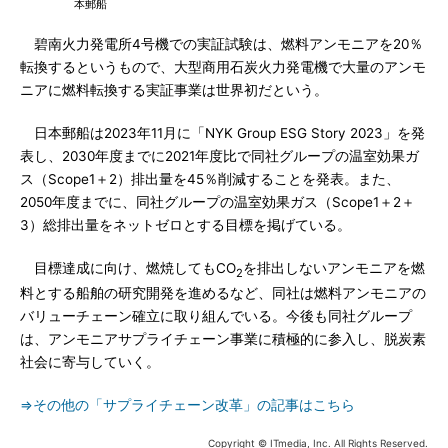
本郵船
碧南火力発電所4号機での実証試験は、燃料アンモニアを20％
転換するというもので、大型商用石炭火力発電機で大量のアンモ
ニアに燃料転換する実証事業は世界初だという。
日本郵船は2023年11月に「NYK Group ESG Story 2023」を発
表し、2030年度までに2021年度比で同社グループの温室効果ガ
ス（Scope1＋2）排出量を45％削減することを発表。また、
2050年度までに、同社グループの温室効果ガス（Scope1＋2＋
3）総排出量をネットゼロとする目標を掲げている。
目標達成に向け、燃焼してもCO
を排出しないアンモニアを燃
2
料とする船舶の研究開発を進めるなど、同社は燃料アンモニアの
バリューチェーン確立に取り組んでいる。今後も同社グループ
は、アンモニアサプライチェーン事業に積極的に参入し、脱炭素
社会に寄与していく。
⇒その他の「サプライチェーン改革」の記事はこちら
Copyright © ITmedia, Inc. All Rights Reserved.