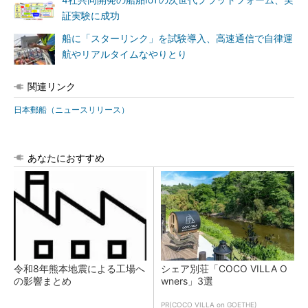
4社共同開発の船舶IoTの次世代プラットフォーム、実
証実験に成功
船に「スターリンク」を試験導入、高速通信で自律運
航やリアルタイムなやりとり
関連リンク
日本郵船（ニュースリリース）
あなたにおすすめ
令和8年熊本地震による工場へ
シェア別荘「COCO VILLA O
の影響まとめ
wners」3選
PR(COCO VILLA on GOETHE)