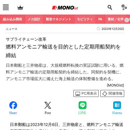
組み込み開発
メカ設計
製造マネジメント
モビリティ
FA
素材／化学
ニュース
2023年12月20日
サプライチェーン改革
燃料アンモニア輸送を目的とした定期用船契約を
締結
日本郵船と三井物産は、大規模燃料転換の実証試験に用いる、燃
料アンモニア輸送の定期用船契約を締結した。同契約を契機に、
アンモニア市場拡大に備えた海上輸送の体制整備を進める。
[MONOist]
PC用表示
関連情報
Share
Post
LINE
Hatena
日本郵船は2023年12月6日、三井物産と、燃料アンモニア輸送