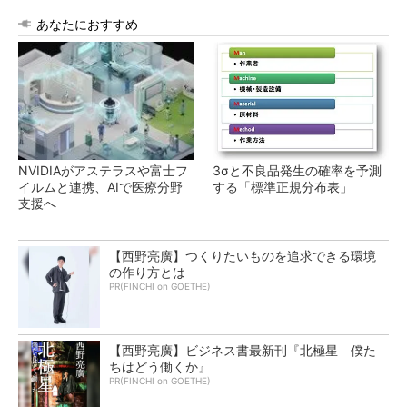
あなたにおすすめ
NVIDIAがアステラスや富士フ
3σと不良品発生の確率を予測
イルムと連携、AIで医療分野
する「標準正規分布表」
支援へ
【西野亮廣】つくりたいものを追求できる環境
の作り方とは
PR(FINCHI on GOETHE)
【西野亮廣】ビジネス書最新刊『北極星 僕た
ちはどう働くか』
PR(FINCHI on GOETHE)