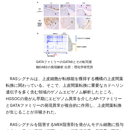
GATAファミリーのGATA6とその転写産
物DAB2の発現解析 出所：理化学研究所
RASシグナルは、上皮細胞が転移能を獲得する機構の上皮間葉
転換に関わっている。そこで、上皮間葉転換に重要なカドヘリン
遺伝子を多く含む領域のゲノムエピゲノム解析したところ、
HGSOCの発がん早期にエピゲノム異常を介したAP-1ファミリー
とGATAファミリーの発現異常が複合的に作用し、上皮間葉転換
が生じることが示唆された。
RASシグナルを阻害するMEK阻害剤を発がんモデル細胞に投与