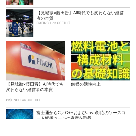
【見城徹×藤田晋】AI時代でも変わらない経営
者の本質
PR(FINCHI on GOETHE)
【見城徹×藤田晋】AI時代でも
触媒の活性向上
変わらない経営者の本質
PR(FINCHI on GOETHE)
富士通からC／C++およびJava対応のソースコ
ード解析ツールの資産を取得