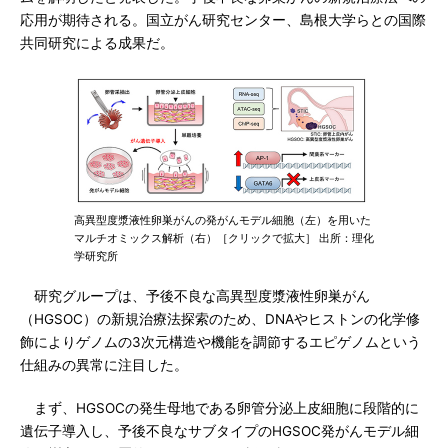
応用が期待される。国立がん研究センター、島根大学らとの国際
共同研究による成果だ。
高異型度漿液性卵巣がんの発がんモデル細胞（左）を用いた
マルチオミックス解析（右）［クリックで拡大］ 出所：理化
学研究所
研究グループは、予後不良な高異型度漿液性卵巣がん
（HGSOC）の新規治療法探索のため、DNAやヒストンの化学修
飾によりゲノムの3次元構造や機能を調節するエピゲノムという
仕組みの異常に注目した。
まず、HGSOCの発生母地である卵管分泌上皮細胞に段階的に
遺伝子導入し、予後不良なサブタイプのHGSOC発がんモデル細