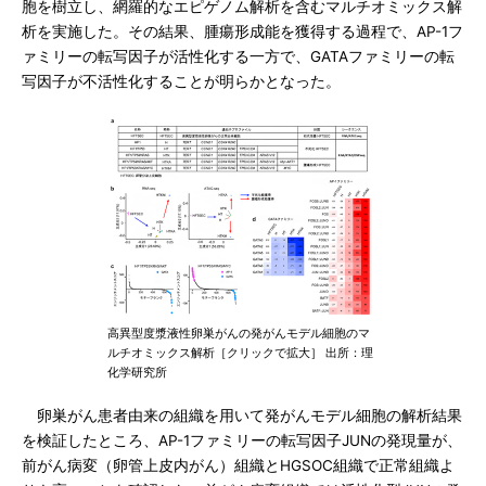
胞を樹立し、網羅的なエピゲノム解析を含むマルチオミックス解
析を実施した。その結果、腫瘍形成能を獲得する過程で、AP-1フ
ァミリーの転写因子が活性化する一方で、GATAファミリーの転
写因子が不活性化することが明らかとなった。
高異型度漿液性卵巣がんの発がんモデル細胞のマ
ルチオミックス解析［クリックで拡大］ 出所：理
化学研究所
卵巣がん患者由来の組織を用いて発がんモデル細胞の解析結果
を検証したところ、AP-1ファミリーの転写因子JUNの発現量が、
前がん病変（卵管上皮内がん）組織とHGSOC組織で正常組織よ