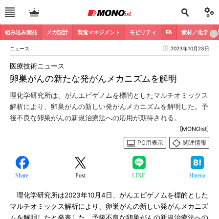
組み込み開発
メカ設計
製造マネジメント
モビリティ
FA
素材／化学
ニュース
2023年10月23日
医療技術ニュース
卵巣がんの新たな発がんメカニズムを解明
理化学研究所は、がんエピゲノムを標的としたマルチオミックス
解析により、卵巣がんの新しい発がんメカニズムを解明した。予
後不良な卵巣がんの新規治療法への応用が期待される。
[MONOist]
PC用表示
関連情報
Share
Post
LINE
Hatena
理化学研究所は2023年10月4日、がんエピゲノムを標的とした
マルチオミックス解析により、卵巣がんの新しい発がんメカニズ
ムを解明したと発表した。予後不良な卵巣がんの新規治療法への