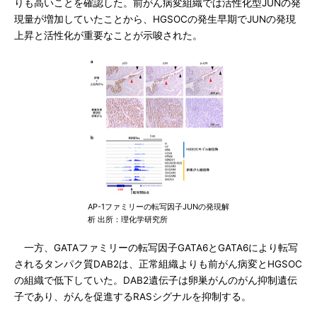
りも高いことを確認した。前がん病変組織では活性化型JUNの発
現量が増加していたことから、HGSOCの発生早期でJUNの発現
上昇と活性化が重要なことが示唆された。
AP-1ファミリーの転写因子JUNの発現解
析 出所：理化学研究所
一方、GATAファミリーの転写因子GATA6とGATA6により転写
されるタンパク質DAB2は、正常組織よりも前がん病変とHGSOC
の組織で低下していた。DAB2遺伝子は卵巣がんのがん抑制遺伝
子であり、がんを促進するRASシグナルを抑制する。