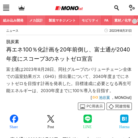
組み込み開発
メカ設計
製造マネジメント
モビリティ
FA
素材／化学
ニュース
2023年8月31日
脱炭素
再エネ100％化計画を20年前倒し、富士通が2040
年度にスコープ3のネットゼロ宣言
富士通は2023年8月28日、同社グループのバリューチェーン全体
での温室効果ガス（GHG）排出量について、2040年度までにネ
ットゼロを目指す計画を発表した。目標達成に必要となる再生可
能エネルギーは、2030年度までに100％導入を目指す。
[
池谷翼
，MONOist]
PC用表示
関連情報
Share
Post
LINE
Hatena