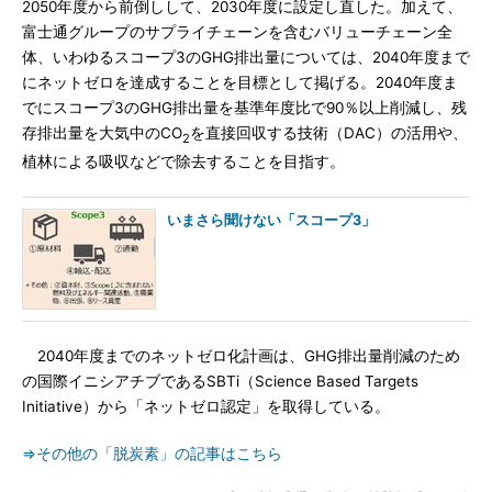
2050年度から前倒しして、2030年度に設定し直した。加えて、
富士通グループのサプライチェーンを含むバリューチェーン全
体、いわゆるスコープ3のGHG排出量については、2040年度まで
にネットゼロを達成することを目標として掲げる。2040年度ま
でにスコープ3のGHG排出量を基準年度比で90％以上削減し、残
存排出量を大気中のCO
を直接回収する技術（DAC）の活用や、
2
植林による吸収などで除去することを目指す。
いまさら聞けない「スコープ3」
2040年度までのネットゼロ化計画は、GHG排出量削減のため
の国際イニシアチブであるSBTi（Science Based Targets
Initiative）から「ネットゼロ認定」を取得している。
⇒その他の「脱炭素」の記事はこちら