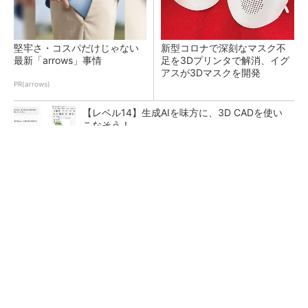
堅牢さ・コスパだけじゃない
新型コロナで深刻なマスク不
最新「arrows」事情
足を3Dプリンタで解消、イグ
アスが3Dマスクを開発
PR(arrows)
【レベル14】生成AIを味方に、3D CADを使い
こなそう！
令和8年熊本地震による工場への影響まとめ
狭小な駐車場に、シャープがポールカメラ式製
品発表 市場シェア10％目指す