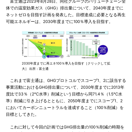
富士通は2023年8月28日、同社グループのバリューチェーン全
体での温室効果ガス（GHG）排出量について、2040年度までに
ネットゼロを目指す計画を発表した。目標達成に必要となる再生
可能エネルギーは、2030年度までに100％導入を目指す。
2030年度までに再エネ100％導入を目指す［クリックして拡
大］ 出所：富士通
これまで富士通は、GHGプロトコルでスコープ1、2に該当する
事業活動におけるGHG排出量について、2030年度までに2013年
度比で33％（2℃水準）削減という目標から同71.4％（1.5℃水
準）削減に引き上げるとともに、2050年度までにスコープ1、2
においてカーボンニュートラルを達成すること（100％削減）を
目標としてきた。
これに対して今回の計画ではGHG排出量の100％削減の時期を