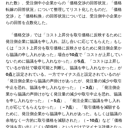
れた数）、受注側中小企業からの「価格交渉の回答状況」「価格
転嫁の回答状況」について整理してリスト化したものだ。「価格
交渉」と「価格転換」の回答状況については、受注側中小企業か
らの回答を点数化した。
「価格交渉」では「コスト上昇分を取引価格に反映するために
発注側企業に協議を申し入れ、話し合いに応じてもらえた」もし
くは「コスト上昇分を取引価格に反映させるために発注側企業か
ら協議の申し入れがあった」場合が
10点
で「コストが上昇してい
ないために協議を申し入れなかった」が
5点
、「コストは上昇し
ているが自社で吸収可能と判断し、協議を申し入れなかった」が
0点
と設定されている。一方でマイナス点と設定されているのが
「発注側企業から協議の声掛けがあったが、発注量の減少や取引
中止を恐れ、協議を申し入れなかった」（
－3点
）、「発注側企
業から協議の声掛けがなく発注量の減少や取引中止を恐れ、協議
を申し入れなかった」（
－5点
）、「発注企業に協議を申し入れ
たが応じてもらえなかった」（
－7点
）、「取引価格を減額する
ために、発注側企業から協議申し入れがあった。もしくは協議の
余地なく一方的に取引価格を減額された」（
－10点
）など「価格
交渉を言い出しにくい関係性」というだけでマイナス評価となっ