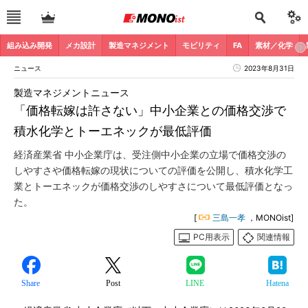
組み込み開発
メカ設計
製造マネジメント
モビリティ
FA
素材／化学
ニュース
2023年8月31日
製造マネジメントニュース
「価格転嫁は許さない」中小企業との価格交渉で
積水化学とトーエネックが最低評価
経済産業省 中小企業庁は、受注側中小企業の立場で価格交渉の
しやすさや価格転嫁の現状についての評価を公開し、積水化学工
業とトーエネックが価格交渉のしやすさについて最低評価となっ
た。
[
三島一孝
，MONOist]
PC用表示
関連情報
Share
Post
LINE
Hatena