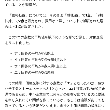
ていることが特徴だ。
「価格転嫁」については、そのまま「1割転嫁」で
1点
、「2割
転嫁」で
2点
と設定され、費用が上昇している中で減額された場
合は
－3点
が設定された。
この2つの点数の平均値を以下のような形で分類し、対象企業
をリスト化した。
ア
：回答の平均が7点以上
イ
：回答の平均が7点未満4点以上
ウ
：回答の平均が4点未満0点以上
エ
：回答の平均が0点未満
その結果、価格交渉に対する点数が「
エ
」となったのは、積水
化学工業とトーエネックの2社となった。
エ
は回答の平均が0点未
満であるため、中小企業側では何らかの影響が出ているのに協議
を申し入れにくい関係を作っているか、もしくは協議があっても
断っているという状況だといえる。両社とも価格転嫁の状況につ