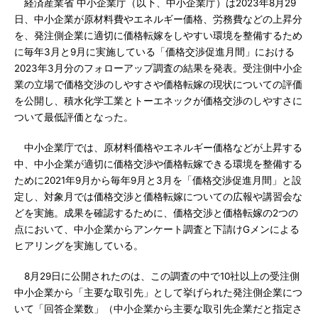
経済産業省 中小企業庁（以下、中小企業庁）は2023年8月29
日、中小企業が原材料費やエネルギー価格、労務費などの上昇分
を、発注側企業に適切に価格転嫁をしやすい環境を整備するため
に毎年3月と9月に実施している「価格交渉促進月間」における
2023年3月分のフォローアップ調査の結果を発表。受注側中小企
業の立場で価格交渉のしやすさや価格転嫁の現状についての評価
を公開し、積水化学工業とトーエネックが価格交渉のしやすさに
ついて最低評価となった。
中小企業庁では、原材料価格やエネルギー価格などが上昇する
中、中小企業が適切に価格交渉や価格転嫁できる環境を整備する
ために2021年9月から毎年9月と3月を「価格交渉促進月間」と設
定し、対象月では価格交渉と価格転嫁についての広報や講習会な
どを実施。成果を確認するために、価格交渉と価格転嫁の2つの
点において、中小企業からアンケート調査と下請けGメンによる
ヒアリングを実施している。
8月29日に公開されたのは、この調査の中で10社以上の受注側
中小企業から「主要な取引先」として挙げられた発注側企業につ
いて「回答企業数」（中小企業から主要な取引先企業だと指定さ