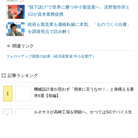
“脱下請け”で世界に勝つ中小製造業へ、浜野製作所と
O2が資本業務提携
政府も製造業も価格転嫁に本気、「ものづくり白書」
を調達視点で読み解く
関連リンク
フォローアップ調査の結果（経済産業省 中小企業庁）
あなたにおすすめ
SNSアカウントを着実に成
「取りあえずボルトで固定」
長。実はみんなココ使ってま
は禁物 締結部設計で押さえ