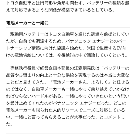
トヨタ自動車とは円筒形や角形を問わず、バッテリーの種類を超
えて対応できるような関係が構築できているとしている。
電池メーカーと一緒に
駆動用バッテリーはトヨタ自動車を通じた調達を前提としてい
たが、自前でも調達するため、パナソニック エナジーとのパー
トナーシップ構築に向けた協議を始めた。米国で生産するEV向
けの電池供給については、今後検討の中で議論していくという。
専務執行役員で経営企画本部長の江森朋晃氏は「バッテリーの
品質や歩留まりの向上と十分な供給を実現するのは本当に大変な
ことだと見えてきた。『電池メーカーさん、よろしく』と任せる
のではなく、自動車メーカーも一緒にやって乗り越えていかなけ
ればならないハードルがある。一緒にやっていきたいという思い
を受け止めてくれたのがパナソニック エナジーだった。どこの
電池メーカーも限られた人的リソースでニーズに対応している
中、一緒にと言ってもらえることが大事だった」とコメントし
た。