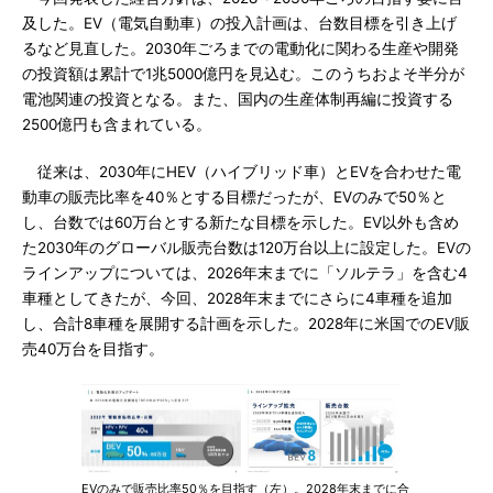
及した。EV（電気自動車）の投入計画は、台数目標を引き上げ
るなど見直した。2030年ごろまでの電動化に関わる生産や開発
の投資額は累計で1兆5000億円を見込む。このうちおよそ半分が
電池関連の投資となる。また、国内の生産体制再編に投資する
2500億円も含まれている。
従来は、2030年にHEV（ハイブリッド車）とEVを合わせた電
動車の販売比率を40％とする目標だったが、EVのみで50％と
し、台数では60万台とする新たな目標を示した。EV以外も含め
た2030年のグローバル販売台数は120万台以上に設定した。EVの
ラインアップについては、2026年末までに「ソルテラ」を含む4
車種としてきたが、今回、2028年末までにさらに4車種を追加
し、合計8車種を展開する計画を示した。2028年に米国でのEV販
売40万台を目指す。
EVのみで販売比率50％を目指す（左）。2028年末までに合