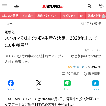
組み込み開発
メカ設計
製造マネジメント
モビリティ
FA
素材／化学
ニュース
2023年8月3日
電動化
スバルが米国でのEV生産を決定、2028年末まで
に8車種展開
（1/2 ページ）
SUBARUは電動車の投入計画のアップデートなど新体制での経営
方針を発表した。
[
齊藤由希
，MONOist]
PC用表示
関連情報
Share
Post
LINE
Hatena
SUBARU（スバル）は2023年8月2日、電動車の投入計画のア
ップデートなど新体制での経営方針を発表した。