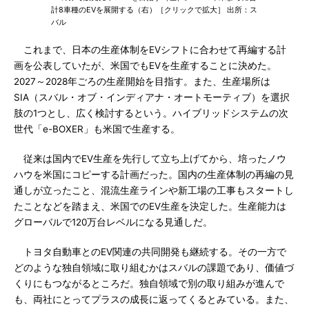
計8車種のEVを展開する（右）［クリックで拡大］ 出所：ス
バル
これまで、日本の生産体制をEVシフトに合わせて再編する計
画を公表していたが、米国でもEVを生産することに決めた。
2027～2028年ごろの生産開始を目指す。また、生産場所は
SIA（スバル・オブ・インディアナ・オートモーティブ）を選択
肢の1つとし、広く検討するという。ハイブリッドシステムの次
世代「e-BOXER」も米国で生産する。
従来は国内でEV生産を先行して立ち上げてから、培ったノウ
ハウを米国にコピーする計画だった。国内の生産体制の再編の見
通しが立ったこと、混流生産ラインや新工場の工事もスタートし
たことなどを踏まえ、米国でのEV生産を決定した。生産能力は
グローバルで120万台レベルになる見通しだ。
トヨタ自動車とのEV関連の共同開発も継続する。その一方で
どのような独自領域に取り組むかはスバルの課題であり、価値づ
くりにもつながるところだ。独自領域で別の取り組みが進んで
も、両社にとってプラスの成長に返ってくるとみている。また、