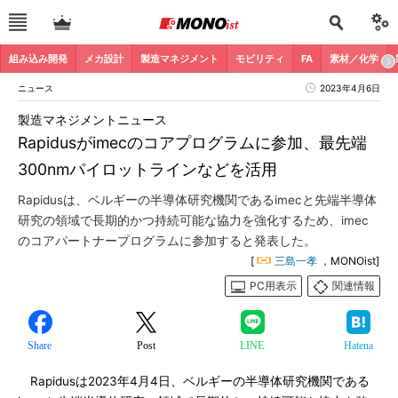
組み込み開発
メカ設計
製造マネジメント
モビリティ
FA
素材／化学
ニュース
2023年4月6日
製造マネジメントニュース
Rapidusがimecのコアプログラムに参加、最先端
300nmパイロットラインなどを活用
Rapidusは、ベルギーの半導体研究機関であるimecと先端半導体
研究の領域で長期的かつ持続可能な協力を強化するため、imec
のコアパートナープログラムに参加すると発表した。
[
三島一孝
，MONOist]
PC用表示
関連情報
Share
Post
LINE
Hatena
Rapidusは2023年4月4日、ベルギーの半導体研究機関である