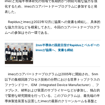
imecと先端半導体研究の領域で長期的かつ持続可能な協力を強
化するため、imecのコアパートナープログラムに参加すると発
表した。
Rapidusとimecは2022年12月に協業への覚書を締結し、具体的
な協力方法などを模索してきた。今回のコアパートナープログラ
ムへの参加はその一環である。
2nm半導体の国産目指すRapidusとベルギーの
imecが協業へ、覚書を締結
imecのコアパートナープログラムは2005年に開始され、5nm
以下の集積回路プロセス技術の分野における世界トップクラスの
ファウンドリー、IDM（Integrated Device Manufacturer）、フ
ァブレス、材料および装置のサプライヤーなどが参加し、独占的
で緊密な研究開発を行っている。このプログラムは、最先端の半
導体製造装置を設置したimecの最新のクリーンルームを基盤と