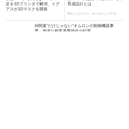
足を3Dプリンタで解消、イグ
育成設計とは
アスが3Dマスクを開発
PR(シンプレクス・ホールディングス)
AI関連“だけじゃない”オムロンの制御機器事
業、地道な顧客基盤強化が結実
【レベル14】生成AIを味方に、3D CADを使い
こなそう！
「取りあえずボルトで固定」は禁物 締結部設
計で押さえるべき基本