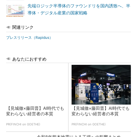
先端ロジック半導体のファウンドリを国内誘致へ、半
導体・デジタル産業の国家戦略
関連リンク
プレスリリース（Rapidus）
あなたにおすすめ
【見城徹×藤田晋】AI時代でも
【見城徹×藤田晋】AI時代でも
変わらない経営者の本質
変わらない経営者の本質
PR(FINCHI on GOETHE)
PR(FINCHI on GOETHE)
令和8年熊本地震による工場への影響まとめ