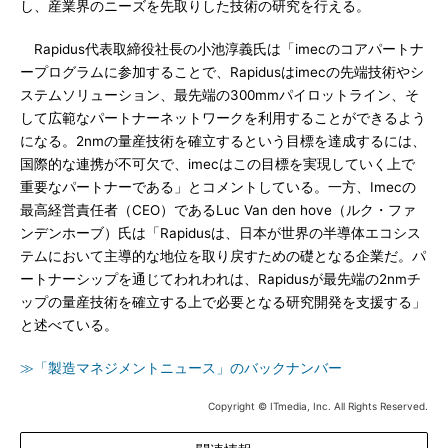
し、産業界のニーズを先取りした技術の研究を行える。
Rapidus代表取締役社長の小池淳義氏は「imecのコアパートナ
ープログラムに参加することで、Rapidusはimecの先端技術やシ
ステムソリューション、最先端の300mmパイロットライン、そ
して広範なパートナーネットワークを利用することができるよう
になる。2nmの量産技術を確立するという目標を達成するには、
国際的な連携が不可欠で、imecはこの目標を実現していく上で
重要なパートナーである」とコメントしている。一方、Imecの
最高経営責任者（CEO）であるLuc Van den hove（ルク・ファ
ンデンホーブ）氏は「Rapidusは、日本が世界の半導体エコシス
テムにおいて主導的な地位を取り戻すための礎となる企業だ。パ
ートナーシップを通じてわれわれは、Rapidusが最先端の2nmチ
ップの量産技術を確立する上で必要となる研究開発を支援する」
と述べている。
≫「製造マネジメントニュース」のバックナンバー
Copyright © ITmedia, Inc. All Rights Reserved.