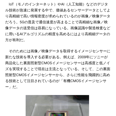
IoT（モノのインターネット）やAI（人工知能）などのデジタ
ル技術が急速に発展する中で、価値あるセンサーデータとしてよ
り高精細で高い情報密度が求められているのが画像／映像データ
だろう。5Gの普及で通信速度が高まることで高精細な画像／映
像データの送受信は容易になっている。画像認識や製造検査など
に用いるAIアルゴリズムの精度を高めるにはより高精細データの
方が有利だ。
そのためには画像／映像データを取得するイメージセンサーに
新たな技術を導入する必要がある。例えば、2009年にソニーが
商品化した裏面照射型CMOSイメージセンサーは高感度と低ノイ
ズを実現することで現在は主流となっている。そして、この裏面
照射型CMOSイメージセンサーから、さらに性能を飛躍的に高め
る技術として注目されているのが「有機CMOSイメージセンサ
ー」だ。