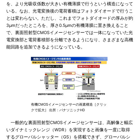
を、より光吸収係数が大きい有機薄膜で行うという構造になって
いる。なお、光電変換後の電荷蓄積はフォトダイオードで行うこ
とは変わらない。ただし、これまでフォトダイオードの厚みが約
3μmだったところを、厚さ0.5μmの有機薄膜に置き換えること
で、裏面照射型CMOSイメージセンサーでは一体になっていた光
電変換部と電荷蓄積部を分離できるようになり、さまざまな高機
能回路を追加できるようになっている。
有機CMOSイメージセンサーの画素構造［クリッ
クで拡大］ 出所：パナソニックHD
一般的な裏面照射型CMOSイメージセンサーは、高解像と幅広
いダイナミックレンジ（WDR）を実現すると画像を一度に取得
するグローバルシャッター（GS）を搭載できず、グローバルシ