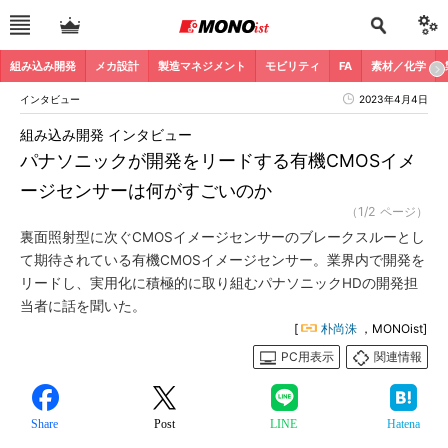
組み込み開発
メカ設計
製造マネジメント
モビリティ
FA
素材／化学
インタビュー
2023年4月4日
組み込み開発 インタビュー
パナソニックが開発をリードする有機CMOSイメ
ージセンサーは何がすごいのか
（1/2 ページ）
裏面照射型に次ぐCMOSイメージセンサーのブレークスルーとし
て期待されている有機CMOSイメージセンサー。業界内で開発を
リードし、実用化に積極的に取り組むパナソニックHDの開発担
当者に話を聞いた。
[
朴尚洙
，MONOist]
PC用表示
関連情報
Share
Post
LINE
Hatena