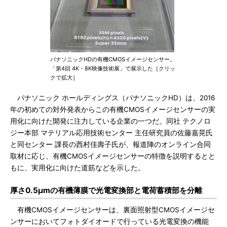
パナソニックHDの有機CMOSイメージセンサー。
「第4回 4K・8K映像技術展」で展示した［クリッ
クで拡大］
パナソニック ホールディングス（パナソニックHD）は、2016
年の初めての対外発表からこの有機CMOSイメージセンサーの実
用化に向けた開発に注力している企業の一つだ。同社 テクノロ
ジー本部 マテリアル応用技術センター 主任研究員の佐藤嘉晃氏
と同センター 課長の西村佳壽子氏が、報道陣のオンライン合同
取材に応じ、有機CMOSイメージセンサーの特徴を説明するとと
もに、実用化に向けた道筋などを示した。
厚さ0.5μmの有機薄膜で光電変換部と電荷蓄積部を分離
有機CMOSイメージセンサーは、裏面照射型CMOSイメージセ
ンサーにおいてフォトダイオードで行っている光電変換の機能