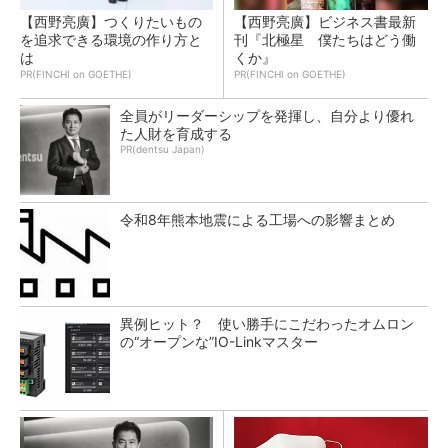
【西野亮廣】つくりたいもの
【西野亮廣】ビジネス書最新
を追求できる環境の作り方と
刊『北極星 僕たちはどう働
は
くか』
PR(FINCHI on GOETHE)
PR(FINCHI on GOETHE)
全員がリーダーシップを発揮し、自分より優れ
た人財を育成する
PR(dentsu Japan)
令和8年熊本地震による工場への影響まとめ
異例ヒット？ 使い勝手にこだわったオムロン
の“オープンな”IO-Linkマスター