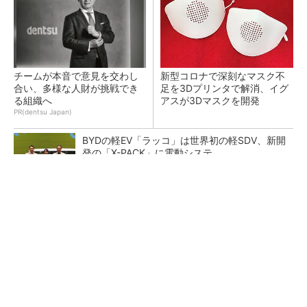
チームが本音で意見を交わし
新型コロナで深刻なマスク不
合い、多様な人財が挑戦でき
足を3Dプリンタで解消、イグ
る組織へ
アスが3Dマスクを開発
PR(dentsu Japan)
BYDの軽EV「ラッコ」は世界初の軽SDV、新開
発の「X-PACK」に電動システ...
ペロブスカイト太陽電池の量産に有効なイン
ク、従来比で1.5倍の性能向上
【レベル14】生成AIを味方に、3D CADを使い
こなそう！