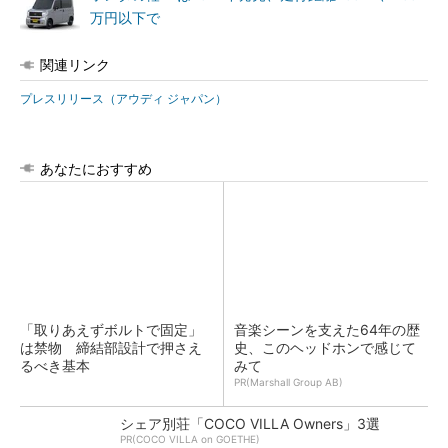
万円以下で
関連リンク
プレスリリース（アウディ ジャパン）
あなたにおすすめ
「取りあえずボルトで固定」
音楽シーンを支えた64年の歴
は禁物 締結部設計で押さえ
史、このヘッドホンで感じて
るべき基本
みて
PR(Marshall Group AB)
シェア別荘「COCO VILLA Owners」3選
PR(COCO VILLA on GOETHE)