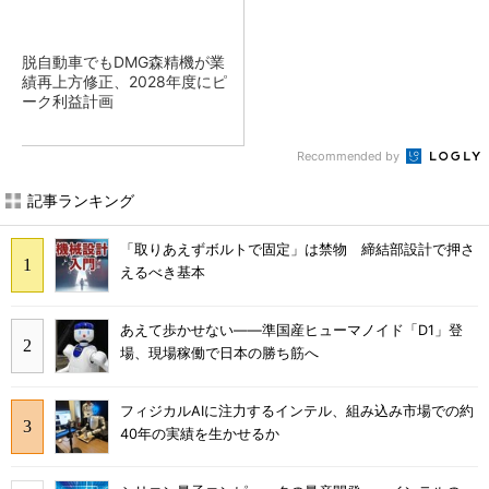
脱自動車でもDMG森精機が業
績再上方修正、2028年度にピ
ーク利益計画
Recommended by
記事ランキング
「取りあえずボルトで固定」は禁物 締結部設計で押さ
えるべき基本
あえて歩かせない――準国産ヒューマノイド「D1」登
場、現場稼働で日本の勝ち筋へ
フィジカルAIに注力するインテル、組み込み市場での約
40年の実績を生かせるか