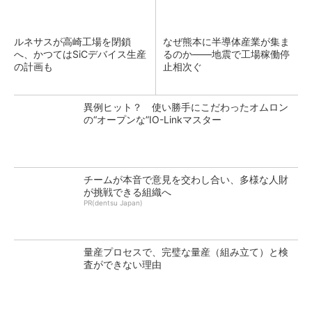
ルネサスが高崎工場を閉鎖
なぜ熊本に半導体産業が集ま
へ、かつてはSiCデバイス生産
るのか――地震で工場稼働停
の計画も
止相次ぐ
異例ヒット？ 使い勝手にこだわったオムロン
の“オープンな”IO-Linkマスター
チームが本音で意見を交わし合い、多様な人財
が挑戦できる組織へ
PR(dentsu Japan)
量産プロセスで、完璧な量産（組み立て）と検
査ができない理由