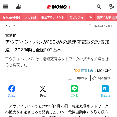
組み込み開発
メカ設計
製造マネジメント
モビリティ
FA
素材／化学
ニュース
2023年1月23日
電動化
アウディジャパンが150kWの急速充電器の設置加
速、2023年に全国102基へ
アウディ ジャパンは、急速充電ネットワークの拡大を加速させ
ると発表した。
[
齊藤由希
，MONOist]
PC用表示
関連情報
Share
Post
LINE
Hatena
アウディ ジャパンは2023年1月20日、急速充電ネットワーク
の拡大を加速させると発表した。EV（電気自動車）を取り扱う