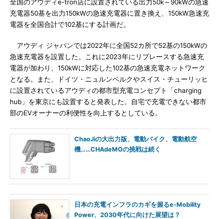
全国のアウディe-tron店に設置されている出力50k～90kWの急速
充電器50基を出力150kWの急速充電器に置き換え、150kW急速充
電器を全国合計で102基にする計画だ。
アウディ ジャパンでは2022年に全国52カ所で52基の150kWの
急速充電器を設置した。これに2023年にリプレースする急速充
電器が加わり、150kWに対応した102基の急速充電ネットワーク
となる。また、ドイツ・ニュルンベルクやスイス・チューリッヒ
に設置されているアウディの都市型充電コンセプト「charging
hub」を東京にも設置すると発表した。自宅で充電できない都市
部のEVオーナーの利便性を向上するとしている。
ChaoJiの大出力版、電動バイク、電動航空
機……CHAdeMOの挑戦は続く
日本の充電インフラのカギを握るe-Mobility
Power、2030年代に向けた展望は？