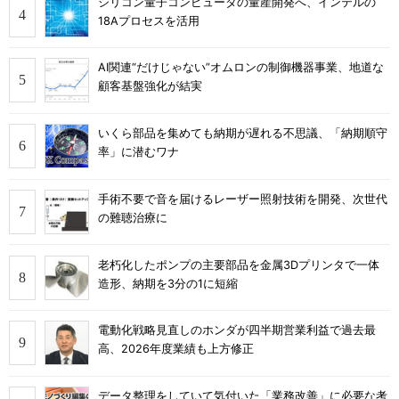
シリコン量子コンピュータの量産開発へ、インテルの
18Aプロセスを活用
AI関連“だけじゃない”オムロンの制御機器事業、地道な
顧客基盤強化が結実
いくら部品を集めても納期が遅れる不思議、「納期順守
率」に潜むワナ
手術不要で音を届けるレーザー照射技術を開発、次世代
の難聴治療に
老朽化したポンプの主要部品を金属3Dプリンタで一体
造形、納期を3分の1に短縮
電動化戦略見直しのホンダが四半期営業利益で過去最
高、2026年度業績も上方修正
データ整理をしていて気付いた「業務改善」に必要な考