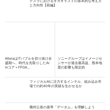
テスラにおけるギガキャストの基本的な考え方
と方向性【前編】
AlteraはITバブルを切り抜け全
ソニーグループはイメージセ
盛期へ、時代を先取りしたAr
ンサーが過去最高益、熊本地
mコア＋FPGA...
震の影響も限定的
フィジカルAIに注力するインテル、組み込み市
場での約40年の実績を生かせるか
幾何公差の基準「データム」を理解しよう