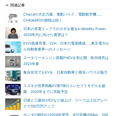
関連記事
ChaoJiの大出力版、電動バイク、電動航空機……
CHAdeMOの挑戦は続く
日本の充電インフラのカギを握るe-Mobility Power、
2030年代に向けた展望は？
EVの急速充電、V2H、日本の電源構成……東京電力か
ら自動車業界へのメッセージ
ロータリーエンジン搭載PHEVを初公開、欧州発売は
2023年春
集合住宅でもEVを、日産自動車と積水ハウスが協力
スズキが世界戦略EV第1弾のコンセプトモデルを披
露、2025年までに市販予定
日産と三菱自がEVなど値上げ、リーフは上位グレー
ドで100万円アップ
ホンダの軽EVは2024年発売、走行距離200km、200