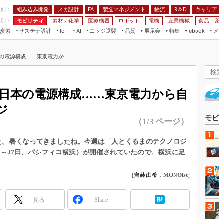
程別：
組み込み開発
メカ設計
製造マネジメント
物流
R＆D
キャリア
FA
業別：
モビリティ
素材／化学
医療機器
ロボット
電機
産業機械
食品・
炭素
サステナ設計
エッジ逆襲
品質
展示会
特集
メ
IoT
AI
ebook
伝承
組み込み開発
CEATEC
読者調査まとめ
編集後記
の電源構成……東京電力か...
JIMTOF
保全
メカ設計
つながるクルマ
組込み/エッジ コンピューティング
ス
 AI
製造マネジメント
5G
展＆IoT/5Gソリューション展
VR／AR
FA
、日本の電源構成……東京電力から自
IIFES
モビリティ
フィールドサービス
ジ
国際ロボット展
素材／化学
FPGA
モビ
（1/3 ページ）
ジャパンモビリティショー
組み込み画像技術
TECHNO-FRONTIER
た。暑くなってきましたね。今週は「人とくるまのテクノロジ
組み込みモデリング
年5月25～27日、パシフィコ横浜）が開催されていたので、横浜に足
人テク展
Windows Embedded
スマート工場EXPO
[
齊藤由希
，
MONOist
]
車載ソフト開発
EdgeTech+
ISO26262
日本ものづくりワールド
見る
Share
無償設計ツール
AUTOMOTIVE WORLD