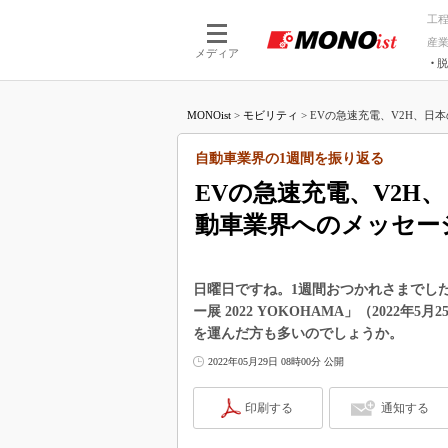
工
産
メディア
脱
つながる技術
AI×技術
MONOist
>
モビリティ
>
EVの急速充電、V2H、日本
つながる工場
AI×設備
つながるサービ
Physical
自動車業界の1週間を振り返る
EVの急速充電、V2H
動車業界へのメッセー
日曜日ですね。1週間おつかれさまでし
ー展 2022 YOKOHAMA」（2022
を運んだ方も多いのでしょうか。
2022年05月29日 08時00分 公開
印刷する
通知する