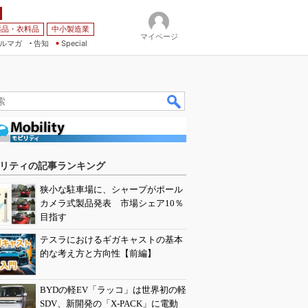
薬品・衣料品
中小製造業
マイページ
ルマガ
告知
Special
リティの記事ランキング
狭小な駐車場に、シャープがポール
カメラ式製品発表 市場シェア10％
目指す
テスラにおけるギガキャストの基本
的な考え方と方向性【前編】
BYDの軽EV「ラッコ」は世界初の軽
SDV、新開発の「X-PACK」に電動