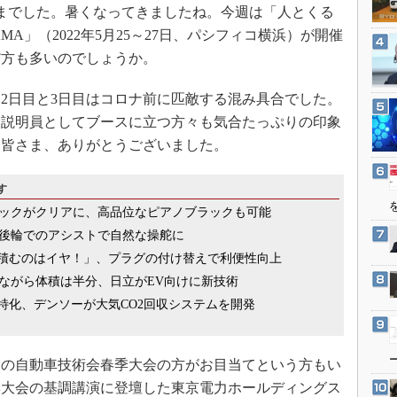
3Dプリンタ
までした。暑くなってきましたね。今週は「人とくる
産業オープンネット展
デジタルツインとCAE
HAMA」（2022年5月25～27日、パシフィコ横浜）が開催
だ方も多いのでしょうか。
S＆OP
インダストリー4.0
2日目と3日目はコロナ前に匹敵する混み具合でした。
イノベーション
、説明員としてブースに立つ方々も気合たっぷりの印象
製造業ビッグデータ
た皆さま、ありがとうございました。
メイドインジャパン
す
植物工場
ックがクリアに、高品位なピアノブラックも可能
知財マネジメント
後輪でのアシストで自然な操舵に
海外生産
に積むのはイヤ！」、プラグの付け替えで利便性向上
グローバル設計・開発
しながら体積は半分、日立がEV向けに新技術
特化、デンソーが大気CO2回収システムを開発
制御セキュリティ
新型コロナへの対応
の自動車技術会春季大会の方がお目当てという方もい
季大会の基調講演に登壇した東京電力ホールディングス