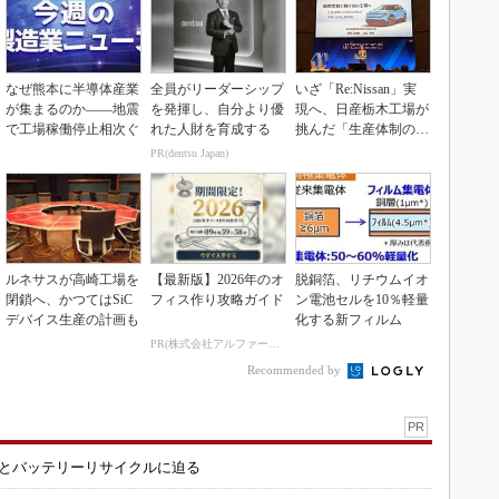
なぜ熊本に半導体産業
全員がリーダーシップ
いざ「Re:Nissan」実
が集まるのか――地震
を発揮し、自分より優
現へ、日産栃木工場が
で工場稼働停止相次ぐ
れた人財を育成する
挑んだ「生産体制の比
例化」
PR(dentsu Japan)
ルネサスが高崎工場を
【最新版】2026年のオ
脱銅箔、リチウムイオ
閉鎖へ、かつてはSiC
フィス作り攻略ガイド
ン電池セルを10％軽量
デバイス生産の計画も
化する新フィルム
PR(株式会社アルファーテクノ)
Recommended by
PR
造とバッテリーリサイクルに迫る