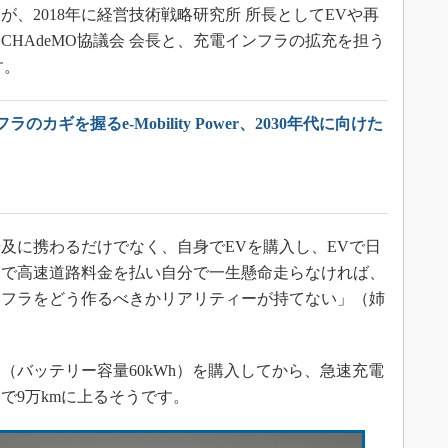
、2018年に経営技術戦略研究所 所長としてEVや再
はCHAdeMO協議会 会長と、充電インフラの拡充を担う
す。
のカギを握るe-Mobility Power、2030年代に向けた
に携わるだけでなく、自身でEVを購入し、EVで日
腹で高速道路料金を払い自分で一生懸命走らなければ、
ンフラをどう作るべきかリアリティーが持てない」（姉
（バッテリー容量60kWh）を購入してから、急速充電
間で9万kmに上るそうです。