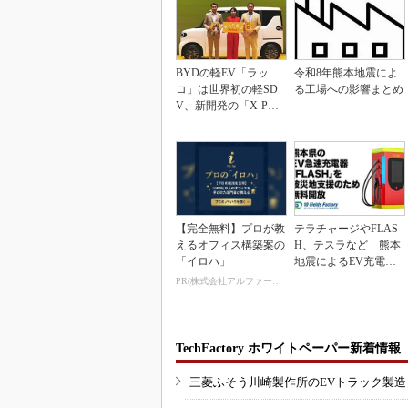
BYDの軽EV「ラッ
令和8年熊本地震によ
コ」は世界初の軽SD
る工場への影響まとめ
V、新開発の「X-PAC
K」に電動システ...
【完全無料】プロが教
テラチャージやFLAS
えるオフィス構築案の
H、テスラなど 熊本
「イロハ」
地震によるEV充電器
の無償開放拠点まと...
PR(株式会社アルファーテクノ)
TechFactory ホワイトペーパー新着情報
三菱ふそう川崎製作所のEVトラック製