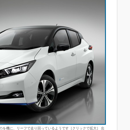
のを機に、リーフで走り回っているようです［クリックで拡大］ 出