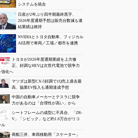
システムを統合
日産が2年ぶり四半期最終黒字、
2026年度通期予想は販売台数減も連
結業績は維持
NVIDIAとトヨタ自動車、フィジカル
AI活用で車両／工場／都市を連携
トヨタが2026年度通期業績を上方修
正、好調なHEVは次世代電池で競争力
を強化へ
マツダは新型CX-5好調で1Q売上過去最
高、協業EV投入も通期達成予想
中国の自動車メーカーとテスラに競争
力があるのは「合理性が高い」から
シートフレームの成型に不具合、「ZR-
V」「シビック」など約1.6万台がリコ
ール
商船三井、車両移動用「スケーター」