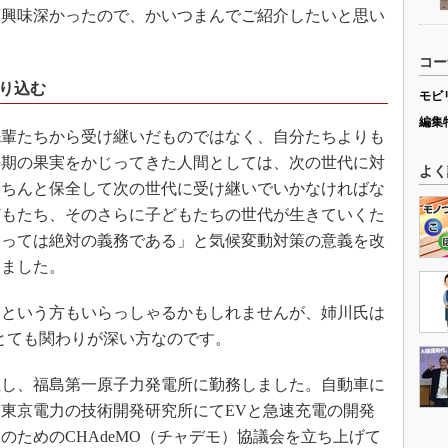
変興味深かったので、かいつまんでご紹介したいと思い
コー
走り込む
モビ
編集
輩たちから受け継いだものではなく、自分たちよりも
長期の果実をかじってきた人間としては、次の世代に対
よく
きちんと保全して次の世代に受け継いでいかなければな
どもたち、そのさらに子どもたちの世代が生きていくた
とっては絶対の義務である」と気候変動対策の意義を改
しました。
という方もいらっしゃるかもしれませんが、姉川氏は
とても関わりが深い方なのです。
社し、福島第一原子力発電所に勤務しました。自動車に
。東京電力の技術開発研究所にてEVと急速充電の開発
及のためのCHAdeMO（チャデモ）協議会を立ち上げて