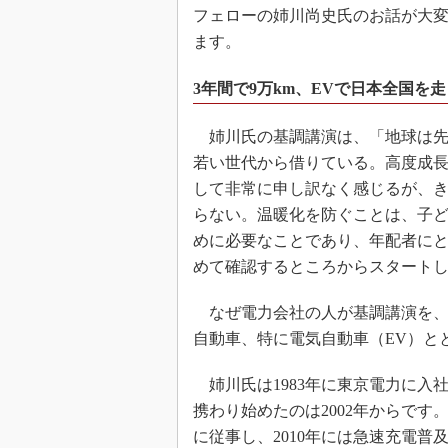
フェローの姉川尚史氏のお話が大
ます。
3年間で9万km、EVで日本全国を
姉川氏の基調講演は、「地球は先
若い世代から借りている。高度成
して非常に申し訳なく感じるが、
らない。温暖化を防ぐことは、子
めに必要なことであり、年配者に
めて確認するところからスタート
なぜ電力会社の人が基調講演を、
自動車、特に電気自動車（EV）と
姉川氏は1983年に東京電力に入
携わり始めたのは2002年からです
に従事し、2010年には急速充電普