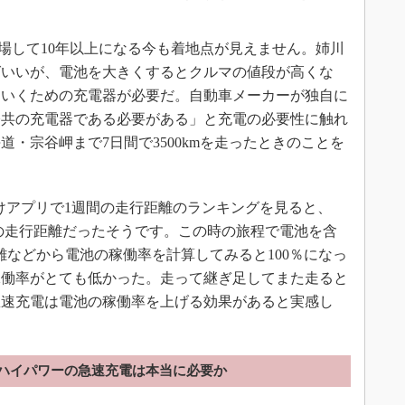
場して10年以上になる今も着地点が見えません。姉川
ばいいが、電池を大きくするとクルマの値段が高くな
ていくための充電器が必要だ。自動車メーカーが独自に
公共の充電器である必要がある」と充電の必要性に触れ
・宗谷岬まで7日間で3500kmを走ったときのことを
けアプリで1週間の走行距離のランキングを見ると、
プの走行距離だったそうです。この時の旅程で電池を含
離などから電池の稼働率を計算してみると100％になっ
稼働率がとても低かった。走って継ぎ足してまた走ると
急速充電は電池の稼働率を上げる効果があると実感し
ハイパワーの急速充電は本当に必要か