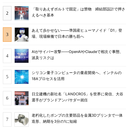
「取りあえずボルトで固定」は禁物 締結部設計で押さ
えるべき基本
あえて歩かせない――準国産ヒューマノイド「D1」登
場、現場稼働で日本の勝ち筋へ
AIがサイバー攻撃――OpenAIやClaudeで相次ぐ事態、
波及リスクは
シリコン量子コンピュータの量産開発へ、インテルの
18Aプロセスを活用
日立建機の新社名「LANDCROS」を世界に発信、大谷
選手がブランドアンバサダー就任
老朽化したポンプの主要部品を金属3Dプリンタで一体
造形、納期を3分の1に短縮