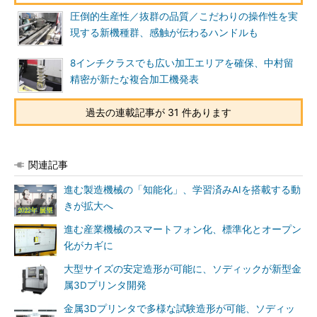
圧倒的生産性／抜群の品質／こだわりの操作性を実
現する新機種群、感触が伝わるハンドルも
8インチクラスでも広い加工エリアを確保、中村留
精密が新たな複合加工機発表
過去の連載記事が 31 件あります
関連記事
進む製造機械の「知能化」、学習済みAIを搭載する動
きが拡大へ
進む産業機械のスマートフォン化、標準化とオープン
化がカギに
大型サイズの安定造形が可能に、ソディックが新型金
属3Dプリンタ開発
金属3Dプリンタで多様な試験造形が可能、ソディッ