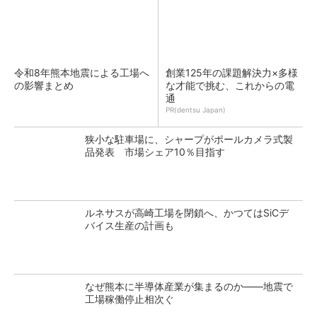
令和8年熊本地震による工場へ
創業125年の課題解決力×多様
の影響まとめ
な才能で挑む、これからの電
通
PR(dentsu Japan)
狭小な駐車場に、シャープがポールカメラ式製
品発表 市場シェア10％目指す
ルネサスが高崎工場を閉鎖へ、かつてはSiCデ
バイス生産の計画も
なぜ熊本に半導体産業が集まるのか――地震で
工場稼働停止相次ぐ