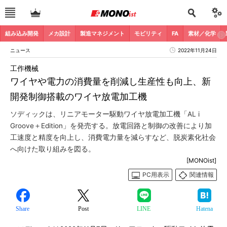
組み込み開発
メカ設計
製造マネジメント
モビリティ
FA
素材／化学
ニュース
2022年11月24日
工作機械
ワイヤや電力の消費量を削減し生産性も向上、新
開発制御搭載のワイヤ放電加工機
ソディックは、リニアモーター駆動ワイヤ放電加工機「AL i
Groove＋Edition」を発売する。放電回路と制御の改善により加
工速度と精度を向上し、消費電力量を減らすなど、脱炭素化社会
へ向けた取り組みを図る。
[MONOist]
PC用表示
関連情報
Share
Post
LINE
Hatena