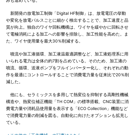
みも進めている。
新開発の放電加工制御「Digital HF制御」は、放電電圧の挙動
や変化を放電パルスごとに細かく検出することで、加工速度と品
質が向上。独自のワイヤ回転機構は、ワイヤを緩やかに回転させ
て電極消耗による加工への影響を排除し、加工性能を高めた。ま
た、ワイヤ使用量を最大30％削減する。
噴流や加工液循環、加工液温最適調整など、加工液処理系に用
いられる電力は全体の約7割を占めている。そのため、加工液の
噴流、循環、送液ポンプをフルインバーター化し、それぞれの動
作を最適にコントロールすることで消費電力量を従来比で20％削
減した。
他にも、セラミックスを多用して熱変位を抑制する高剛性機械
構造や、熱変位補正機能「TH COM」の標準搭載、CNC装置に消
費電力量や消耗品使用量を表示する「ECO Collection」機能など
で消費電力量の削減を図る。自動化に向けたオプションも拡充し
ている。