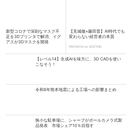
新型コロナで深刻なマスク不
【見城徹×藤田晋】AI時代でも
足を3Dプリンタで解消、イグ
変わらない経営者の本質
アスが3Dマスクを開発
PR(FINCHI on GOETHE)
【レベル14】生成AIを味方に、3D CADを使い
こなそう！
令和8年熊本地震による工場への影響まとめ
狭小な駐車場に、シャープがポールカメラ式製
品発表 市場シェア10％目指す