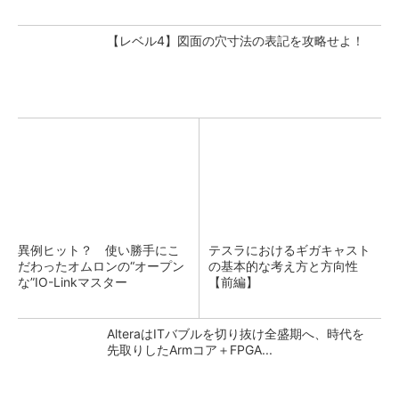
【レベル4】図面の穴寸法の表記を攻略せよ！
異例ヒット？ 使い勝手にこ
テスラにおけるギガキャスト
だわったオムロンの“オープン
の基本的な考え方と方向性
な”IO-Linkマスター
【前編】
AlteraはITバブルを切り抜け全盛期へ、時代を
先取りしたArmコア＋FPGA...