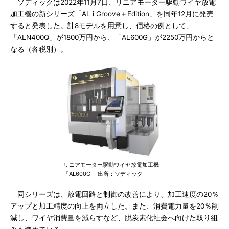
ソディックは2022年11月7日、リニアモーター駆動ワイヤ放電
加工機の新シリーズ「AL i Groove＋Edition」を同年12月に発売
すると発表した。計8モデルを用意し、価格の例として、
「ALN400Q」が1800万円から、「AL600G」が2250万円からと
なる（各税別）。
リニアモーター駆動ワイヤ放電加工機
「AL600G」 出所：ソディック
同シリーズは、放電回路と制御の改善により、加工速度の20％
アップと加工精度の向上を両立した。また、消費電力量を20％削
減し、ワイヤ消費量を減らすなど、脱炭素化社会へ向けた取り組