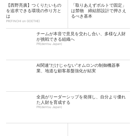
【西野亮廣】つくりたいもの
「取りあえずボルトで固定」
を追求できる環境の作り方と
は禁物 締結部設計で押さえ
は
るべき基本
PR(FINCHI on GOETHE)
チームが本音で意見を交わし合い、多様な人財
が挑戦できる組織へ
PR(dentsu Japan)
AI関連“だけじゃない”オムロンの制御機器事
業、地道な顧客基盤強化が結実
全員がリーダーシップを発揮し、自分より優れ
た人財を育成する
PR(dentsu Japan)