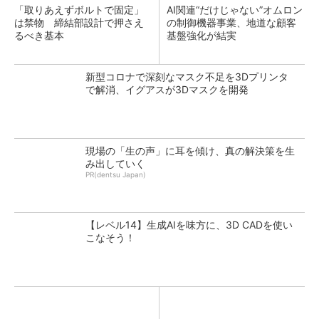
「取りあえずボルトで固定」
AI関連“だけじゃない”オムロン
は禁物 締結部設計で押さえ
の制御機器事業、地道な顧客
るべき基本
基盤強化が結実
新型コロナで深刻なマスク不足を3Dプリンタ
で解消、イグアスが3Dマスクを開発
現場の「生の声」に耳を傾け、真の解決策を生
み出していく
PR(dentsu Japan)
【レベル14】生成AIを味方に、3D CADを使い
こなそう！