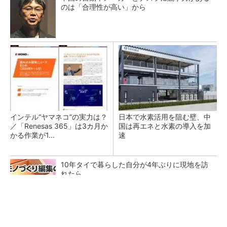
のは「合理性が高い」から
インテル“ヤマネコ”の実力は？
日本で水素活用を阻む壁、中
／「Renesas 365」は3カ月か
国は再エネと水素の導入を加
かる作業が1...
速
10年タイで暮らした自分が4年ぶりに現地を訪
れたら……
【見城徹×藤田晋】AI時代でも変わらない経営
者の本質