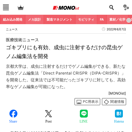
組み込み開発
メカ設計
製造マネジメント
モビリティ
FA
素材／化学
ニュース
2022年6月7日
医療技術ニュース
ゴキブリにも有効、成虫に注射するだけの昆虫ゲ
ノム編集法を開発
京都大学は、成虫に注射するだけでゲノム編集ができる、新たな
昆虫ゲノム編集法「Direct Parental CRISPR（DIPA-CRISPR）」
を開発した。従来法では不可能だったゴキブリに対しても、高効
率なゲノム編集が可能になった。
[MONOist]
PC用表示
関連情報
Share
Post
LINE
Hatena