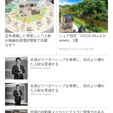
定年退職した理系シニア人材
シェア別荘「COCO VILLA O
が核融合発電炉開発で活躍、
wners」3選
なぜ？
PR(COCO VILLA on GOETHE)
全員がリーダーシップを発揮し、自分より優れ
た人財を育成する
PR(dentsu Japan)
全員がリーダーシップを発揮し、自分より優れ
た人財を育成する
PR(dentsu Japan)
中国の自動車メーカーとテスラに競争力がある