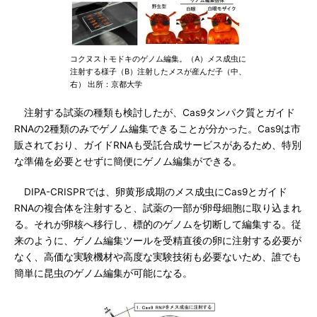
コクヌストモドキのゲノム編集。（A）メス成虫に
注射する様子（B）注射したメスが産んだ子（中、
右） 出所：京都大学
注射する試薬の種類も検討したが、Cas9タンパク質とガイド
RNAの2種類のみでゲノム編集できることが分かった。Cas9は市
販されており、ガイドRNAも受託合成サービスがあるため、特別
な準備を必要とせずに簡便にゲノム編集ができる。
DIPA-CRISPRでは、卵黄形成期のメス成虫にCas9とガイド
RNAの複合体を注射すると、試薬の一部が卵母細胞に取り込まれ
る。それが卵核へ移行し、標的のゲノムを切断して編集する。従
来のように、ゲノム編集ツールを受精直後の卵に注射する必要が
なく、高価な実験機材や高度な実験技術も必要ないため、誰でも
簡単に昆虫のゲノム編集が可能になる。