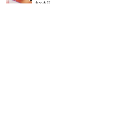
者の本質
PR(FINCHI on GOETHE)
令和8年熊本地震による工場への影響まとめ
狭小な駐車場に、シャープがポールカメラ式製
品発表 市場シェア10％目指す
ルネサスが高崎工場を閉鎖
なぜ熊本に半導体産業が集ま