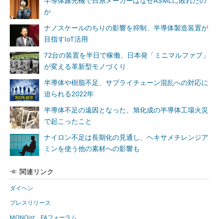
半導体露光機で日系メーカーはなぜASMLに敗れたの
か
ナノスケールのちりの影響を抑制、半導体製造装置が
目指すIoT活用
72台の装置を半日で稼働、日本発「ミニマルファブ」
が変える革新型モノづくり
半導体や樹脂不足、サプライチェーン混乱への対応に
迫られる2022年
半導体不足の遠因となった、旭化成の半導体工場火災
で起こったこと
ナイロン不足は長期化の見通し、ヘキサメチレンジア
ミンを使う他の素材への影響も
関連リンク
ダイヘン
プレスリリース
MONOist FAフォーラム