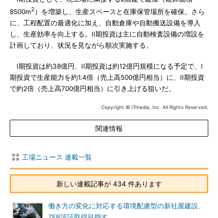
2
8500m
）を増築し、生産スペースと在庫保管場所を確保。さら
に、工程配置の最適化に加え、自動倉庫や自動搬送設備を導入
し、生産効率を向上する。II期投資は主に自動検査設備の増設を
計画しており、状況を見ながら順次実施する。
I期投資は約38億円、II期投資は約12億円規模になる予定で、I
期投資で生産能力を約1.4倍（売上高500億円相当）に、II期投資
で約2倍（売上高700億円相当）に引き上げる狙いだ。
Copyright © ITmedia, Inc. All Rights Reserved.
関連情報
工場ニュース 連載一覧
新しい連載記事が 434 件あります
働き方の変化に対応する環境配慮型の新社屋建設、
ZEB認証取得目指す