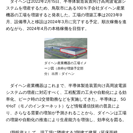
ダイヘンは2022年2月15日、半導体製造装置向け高周波電源シ
ステムを増産するため、鳥取市にある100％子会社ダイヘン産業
機器の工場を増築すると発表した。工場の増築工事は2023年9
月、設備導入と移設は2024年3月に完了する予定。順次稼働を進
めながら、2024年4月の本格稼働を目指す。
ダイヘン産業機器の工場イメ
ージ図（赤枠が増築予定部
分） 出所：ダイヘン
ダイヘン産業機器はこれまで、半導体製造装置向け高周波電源
システムの増産に対応すべく、工程配置の工夫や自動化による効
率化、ピーク時の2交替勤務などを実施してきた。半導体は、5G
やIoT（モノのインターネット）など情報通信技術の普及によ
り、さらなる需要の増加が予測されることから、ダイヘンは工場
の増築や自動化の推進により生産能力を増強し、効率化を図る。
I期投資として、現工場に隣接する2階建て建屋（延床面積