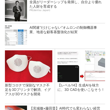
全員がリーダーシップを発揮し、自分より優れ
た人財を育成する
PR(dentsu Japan)
AI関連“だけじゃない”オムロンの制御機器事
業、地道な顧客基盤強化が結実
新型コロナで深刻なマスク不
【レベル14】生成AIを味方
足を3Dプリンタで解消、イグ
に、3D CADを使いこなそう！
アスが3Dマスクを開発
【見城徹×藤田晋】AI時代でも変わらない経営