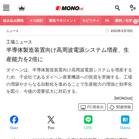
組み込み開発
メカ設計
製造マネジメント
モビリティ
FA
素材／化学
ニュース
2022年3月15日
工場ニュース
半導体製造装置向け高周波電源システム増産、生
産能力を2倍に
ダイヘンは、半導体製造装置向け高周波電源システムを増産する
ため、子会社であるダイヘン産業機器への投資を実施する。工場
の増築やさらなる自動化を進めることで生産能力の増強と効率化
を図り、今後の需要拡大に対応する。
[MONOist]
PC用表示
関連情報
Share
Post
LINE
Hatena