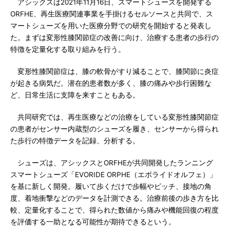
アシックスは2021年11月16日、スマートシューズを開発する
ORFHE、再生医療関連事業を手掛けるセルソースと共同で、ス
マートシューズを用いた医療分野での研究を開始すると発表し
た。まずは変形性膝関節症の改善に向け、治療する患者の歩行の
特徴を定量化する取り組みを行う。
変形性膝関節症は、膝の軟骨がすり減ることで、膝関節に炎症
が起きる病気だ。潜在的患者数が多く、膝の痛みや歩行困難な
ど、日常生活に支障を来すこともある。
共同研究では、再生医療などの治療をしている変形性膝関節症
の患者がセンサー内蔵型のシューズを履き、センサーから得られ
た歩行の特徴データを記録、分析する。
シューズは、アシックスとORFHEが共同開発したランニング
スマートシューズ「EVORIDE ORPHE（エボライドオルフェ）」
を基に新しく開発。履いて歩くだけで歩幅やピッチ、接地の角
度、着地衝撃などのデータを計測できる。治療前後の歩き方を比
較、定量化することで、得られた数値から痛みや機能回復の程度
を評価する一助となる可能性が期待できるという。