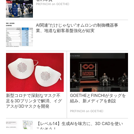
PR(FINCHI on GOETHE)
AI関連“だけじゃない”オムロンの制御機器事
業、地道な顧客基盤強化が結実
新型コロナで深刻なマスク不
GOETHEとFINCHIがタッグを
足を3Dプリンタで解消、イグ
組み、新メディアを創設
アスが3Dマスクを開発
PR(FINCHI on GOETHE)
【レベル14】生成AIを味方に、3D CADを使い
こなそう！