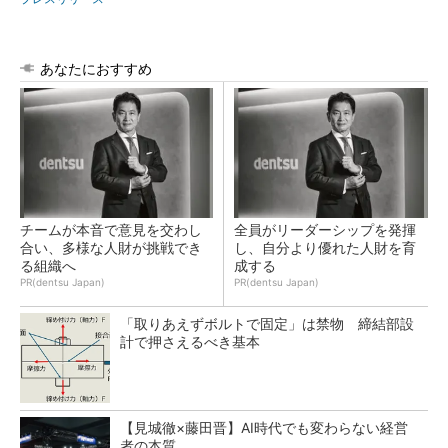
あなたにおすすめ
チームが本音で意見を交わし
全員がリーダーシップを発揮
合い、多様な人財が挑戦でき
し、自分より優れた人財を育
る組織へ
成する
PR(dentsu Japan)
PR(dentsu Japan)
「取りあえずボルトで固定」は禁物 締結部設
計で押さえるべき基本
【見城徹×藤田晋】AI時代でも変わらない経営
者の本質