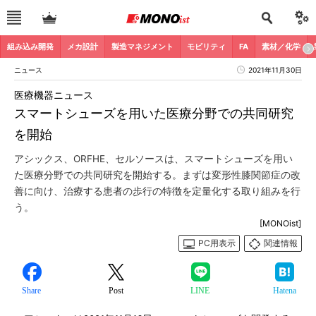
組み込み開発
メカ設計
製造マネジメント
モビリティ
FA
素材／化学
ニュース
2021年11月30日
医療機器ニュース
スマートシューズを用いた医療分野での共同研究
を開始
アシックス、ORFHE、セルソースは、スマートシューズを用い
た医療分野での共同研究を開始する。まずは変形性膝関節症の改
善に向け、治療する患者の歩行の特徴を定量化する取り組みを行
う。
[MONOist]
PC用表示
関連情報
Share
Post
LINE
Hatena