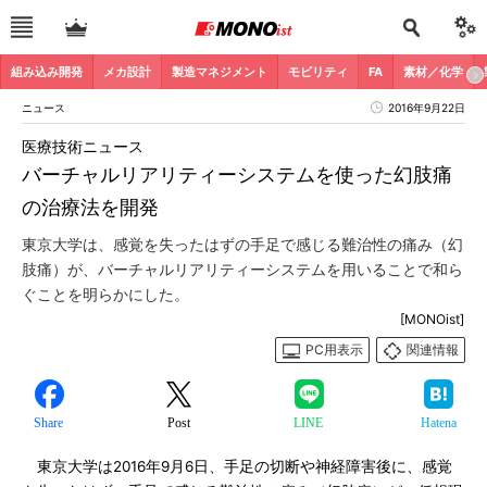
組み込み開発
メカ設計
製造マネジメント
モビリティ
FA
素材／化学
ニュース
2016年9月22日
医療技術ニュース
バーチャルリアリティーシステムを使った幻肢痛
の治療法を開発
東京大学は、感覚を失ったはずの手足で感じる難治性の痛み（幻
肢痛）が、バーチャルリアリティーシステムを用いることで和ら
ぐことを明らかにした。
[MONOist]
PC用表示
関連情報
Share
Post
LINE
Hatena
東京大学は2016年9月6日、手足の切断や神経障害後に、感覚