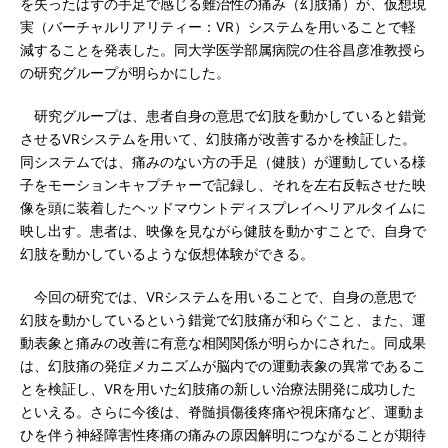
を失ったはずの手足で感じる難治性の痛み（幻肢痛）が、仮想現
実（バーチャルリアリティー：VR）システムを用いることで軽
減することを発表した。同大学医学部属病院の住谷昌彦准教授ら
の研究グループが明らかにした。
研究グループは、患者自身の意思で幻肢を動かしていると錯覚
させるVRシステムを用いて、幻肢痛が改善するかを検証した。
同システムでは、痛みのない方の手足（健肢）が運動している様
子をモーションキャプチャーで記録し、それを左右反転させた映
像を頭に装着したヘッドマウントディスプレイへリアルタイムに
映し出す。患者は、映像を見ながら健肢を動かすことで、自身で
幻肢を動かしているような仮想体験ができる。
今回の研究では、VRシステムを用いることで、自身の意思で
幻肢を動かしているという錯覚で幻肢痛が和らぐこと、また、運
動表象と痛みの改善に有意な相関関係が明らかにされた。同成果
は、幻肢痛の発症メカニズムが脳内での運動表象の異常であるこ
とを検証し、VRを用いた幻肢痛の新しい治療法開発に成功した
といえる。さらに今後は、脊髄損傷後疼痛や視床痛など、運動ま
ひを伴う神経障害性疼痛の痛みの原因解明につながることが期待