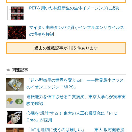
PETを用いた神経新生の生体イメージングに成功
マイタケ由来タンパク質がインフルエンザウイルス
の増殖を抑制
過去の連載記事が 165 件あります
関連記事
「超小型衛星の世界を変える!!」――世界最小クラス
のイオンエンジン「MIPS」
運転能力を低下させる白質病変、東京大学らが実車実
験で確認
心臓を“設計”する！ 東大の人工心臓研究に「PTC
Creo」が採用
「IoTを適切に使うのは難しい」――東大 坂村健教授