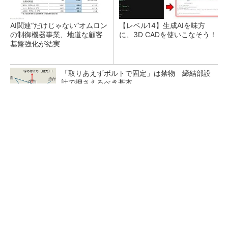
AI関連“だけじゃない”オムロン
【レベル14】生成AIを味方
の制御機器事業、地道な顧客
に、3D CADを使いこなそう！
基盤強化が結実
「取りあえずボルトで固定」は禁物 締結部設
計で押さえるべき基本
狭小な駐車場に、シャープがポールカメラ式製
品発表 市場シェア10％目指す
ルネサスが高崎工場を閉鎖へ、かつてはSiCデ
バイス生産の計画も