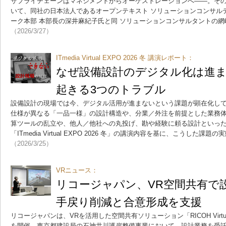
サプライチェーンはマネジメントからオーケストレーションへ――。その重要
いて、同社の日本法人であるオープンテキスト ソリューションコンサル
ーク本部 本部長の深井麻紀子氏と同 ソリューションコンサルタントの
（2026/3/27）
ITmedia Virtual EXPO 2026 冬 講演レポート：
なぜ設備設計のデジタル化は進
起きる3つのトラブル
設備設計の現場では今、デジタル活用が進まないという課題が顕在化し
仕様が異なる「一品一様」の設計構造や、分業／外注を前提とした業務
算ツールの乱立や、他人／他社への丸投げ、勘や経験に頼る設計といっ
「ITmedia Virtual EXPO 2026 冬」の講演内容を基に、こうした課
（2026/3/25）
VRニュース：
リコージャパン、VR空間共有
手戻り削減と合意形成を支援
リコージャパンは、VRを活用した空間共有ソリューション「RICOH Virtual
を開催。東京都建設局の石神井川護岸整備事業において、設計業務を受