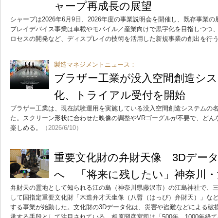
ャープ再成長の展望
シャープは2026年6月9日、2026年度の事業説明会を開催し、既存事業
プレイデバイス事業は車載やモバイル／産業向けで黒字化を目指しつつ
ロセスの開発など、ディスプレイの技術を活用した新規事業の創出を行
製造マネジメントニュース：
ブラザー工業が没入空間創造シス
化、トライアル受付を開始
ブラザー工業は、現在試験運用を実施している没入空間創造システムの名称
た。スクリーン形状に合わせた映像の調整やVRゴーグルが不要で、どん
楽しめる。
（2026/6/10）
重要文化財の弁財天像 3Dデー
へ 「将来に残したい」神奈川・
弁財天の霊地として知られる江の島（神奈川県藤沢市）の江島神社で、三
して国指定重要文化財「木造弁才天坐像（八臂（はっぴ）弁財天）」など
する事業が始動した。文化財の3Dデータ化は、災害や盗難などによる破
承する手段として注目されている。相原圀彦宮司は「500年、1000年経