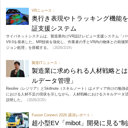
VRニュース：
奥行き表現やトラッキング機能を
証支援システム
サイバネットシステムは、製造業向けVR設計レビュー支援システム「バ
V9.0を発表した。MR技術を強化し、作業者の手とVR内の物体との前
ジョン処理」を搭載する。
（2026/2/24）
製造ITニュース：
製造業に求められる人材戦略と
ルデータ管理」
Resilire（レジリア）とSkillnote（スキルノート）はメディア向け
における人材不足の現状を示しながら、人材戦略におけるスキルデータ
説明した。
（2026/2/20）
Fusion Connect 2026 講演レポート：
超小型EV「mibot」開発に見る