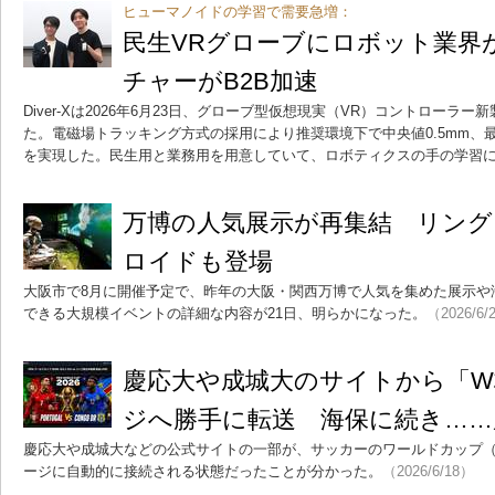
ヒューマノイドの学習で需要急増：
民生VRグローブにロボット業界
チャーがB2B加速
Diver-Xは2026年6月23日、グローブ型仮想現実（VR）コントローラー新製品
た。電磁場トラッキング方式の採用により推奨環境下で中央値0.5mm、最
を実現した。民生用と業務用を用意していて、ロボティクスの手の学習
万博の人気展示が再集結 リング
ロイドも登場
大阪市で8月に開催予定で、昨年の大阪・関西万博で人気を集めた展示や
できる大規模イベントの詳細な内容が21日、明らかになった。
（2026/6/
慶応大や成城大のサイトから「W
ジへ勝手に転送 海保に続き……
慶応大や成城大などの公式サイトの一部が、サッカーのワールドカップ
ージに自動的に接続される状態だったことが分かった。
（2026/6/18）