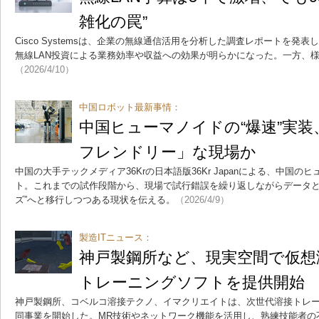
雑化の罠”
Cisco Systemsは、企業の無線通信活用を分析した調査レポートを発表
無線LAN投資による業務効率や収益への効果が明らかになった。一方、
（2026/4/10）
中国ロボット最新事情：
中国ヒューマノイドの“爆速”実
フレンドリー」な現場か
中国の大手テックメディア36Krの日本語版36Kr Japanによる、中国
ト。これまでの試作段階から、現場で試行錯誤を繰り返しながらデータと
ズ”へと移行しつつある現状を伝える。
（2026/4/9）
製造ITニュース：
神戸製鋼所など、現実空間で仮想
トレーニングソフトを提供開始
神戸製鋼所、コベルコ溶接テクノ、イマクリエイトは、次世代溶接トレーニン
同事業を開始した。MR技術やネットワーク機能を活用し、熟練技能者の