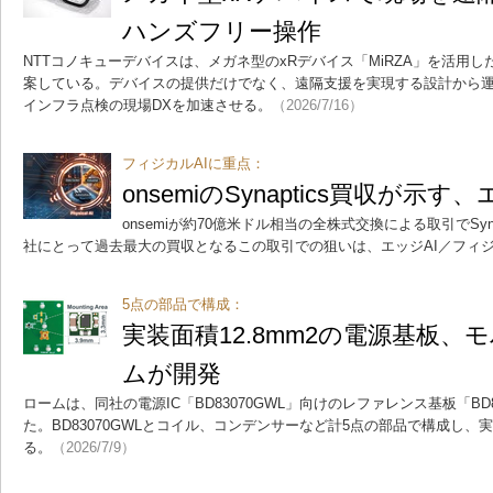
ハンズフリー操作
NTTコノキューデバイスは、メガネ型のxRデバイス「MiRZA」を活用
案している。デバイスの提供だけでなく、遠隔支援を実現する設計から
インフラ点検の現場DXを加速させる。
（2026/7/16）
フィジカルAIに重点：
onsemiのSynaptics買収が示
onsemiが約70億米ドル相当の全株式交換による取引でSyn
社にとって過去最大の買収となるこの取引での狙いは、エッジAI／フィジ
5点の部品で構成：
実装面積12.8mm2の電源基板
ムが開発
ロームは、同社の電源IC「BD83070GWL」向けのレファレンス基板「BD830
た。BD83070GWLとコイル、コンデンサーなど計5点の部品で構成し、実装
る。
（2026/7/9）