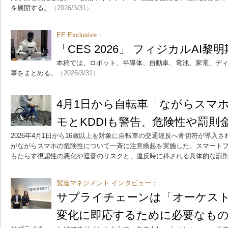
を展開する。
（2026/3/31）
EE Exclusive：
「CES 2026」 フィジカルAI黎明
本稿では、ロボット、半導体、自動車、電池、家電、ディスプ
事をまとめる。
（2026/3/31）
4月1日から自転車「ながらスマホ
モとKDDIも警告、危険性や罰則
2026年4月1日から16歳以上を対象に自転車の交通違反へ青切符が導入され
がながらスマホの危険性について一斉に注意喚起を実施した。スマート
もたらす視認性の悪化や遮音のリスクと、違反時に科される具体的な罰
製造マネジメント インタビュー：
サプライチェーンは「オーケス
変化に即応するために必要なも