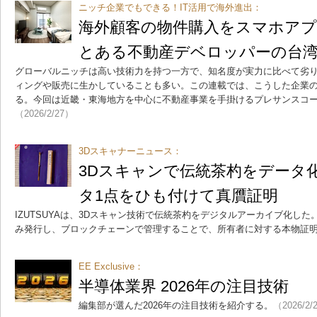
ニッチ企業でもできる！IT活用で海外進出：
海外顧客の物件購入をスマホア
とある不動産デベロッパーの台
グローバルニッチは高い技術力を持つ一方で、知名度が実力に比べて劣り
ィングや販売に生かしていることも多い。この連載では、こうした企業の
る。今回は近畿・東海地方を中心に不動産事業を手掛けるプレサンスコ
（2026/2/27）
3Dスキャナーニュース：
3Dスキャンで伝統茶杓をデータ
タ1点をひも付けて真贋証明
IZUTSUYAは、3Dスキャン技術で伝統茶杓をデジタルアーカイブ化した
み発行し、ブロックチェーンで管理することで、所有者に対する本物証
EE Exclusive：
半導体業界 2026年の注目技術
編集部が選んだ2026年の注目技術を紹介する。
（2026/2/