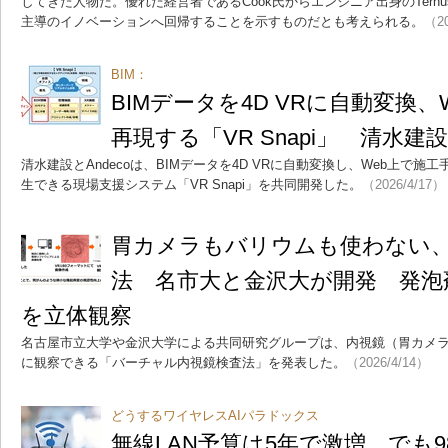
してきた人物だ。優れた経営者であるCook氏からエンジニア出身のTernu
主導のイノベーションへ回帰することを示すものだとも考えられる。
（20
BIM：
BIMデータを4D VRに自動変換
再現する「VR Snapi」 清水建
清水建設とAndecoは、BIMデータを4D VRに自動変換し、Web上で施
生できる現場支援システム「VR Snapi」を共同開発した。
（2026/4/17）
胃カメラもバリウムも使わない
法 名市大と金沢大が開発 発泡
を立体観察
名古屋市立大学や金沢大学による共同研究グループは、内視鏡（胃カメ
に観察できる「バーチャル内視鏡検査法」を発表した。
（2026/4/14）
どうするワイヤレスAIパラドックス
無線LAN予算は5年で激増、でも9