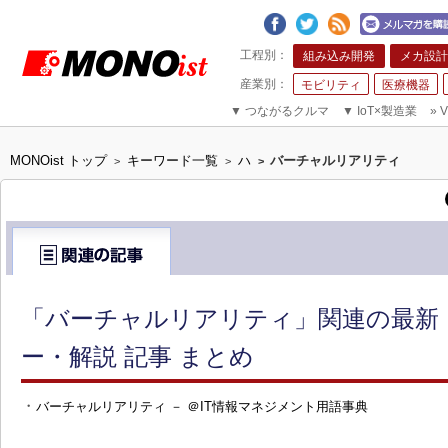
組み込み開発
メカ設計
モビリティ
医療機器
▼
つながるクルマ
▼
IoT×製造業
»
V
MONOist トップ
キーワード一覧
ハ
バーチャルリアリティ
>
>
>
「バーチャルリアリティ」関連の最新
ー・解説 記事 まとめ
・
バーチャルリアリティ － ＠IT情報マネジメント用語事典