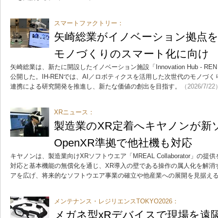
スマートファクトリー：
矢崎総業がイノベーション拠点を
モノづくりのスマート化に向け
矢崎総業は、新たに開設したイノベーション施設「Innovation Hub - R
公開した。IH-RENでは、AI／ロボティクスを活用した次世代のモノづ
連携による研究開発を推進し、新たな価値の創出を目指す。
（2026/7/22
XRニュース：
製造業のXR定着へキヤノンが新
OpenXR準拠で他社機も対応
キヤノンは、製造業向けXRソフトウエア「MREAL Collaborator」
対応と基本機能の無償化を通じ、XR導入の壁である操作の属人化を解消
アを広げ、将来的なソフトウエア事業の確立や他産業への展開を見据え
メンテナンス・レジリエンスTOKYO2026：
メガネ型xRデバイスで現場を遠