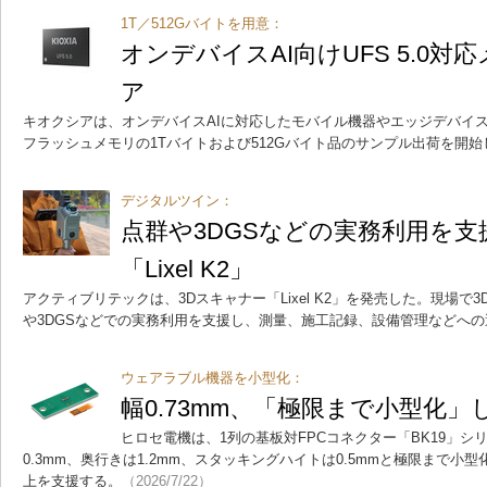
1T／512Gバイトを用意：
オンデバイスAI向けUFS 5.0
ア
キオクシアは、オンデバイスAIに対応したモバイル機器やエッジデバイス向
フラッシュメモリの1Tバイトおよび512Gバイト品のサンプル出荷を開始
デジタルツイン：
点群や3DGSなどの実務利用を支
「Lixel K2」
アクティブリテックは、3Dスキャナー「Lixel K2」を発売した。現場
や3DGSなどでの実務利用を支援し、測量、施工記録、設備管理などへ
ウェアラブル機器を小型化：
幅0.73mm、「極限まで小型化」
ヒロセ電機は、1列の基板対FPCコネクター「BK19」
0.3mm、奥行きは1.2mm、スタッキングハイトは0.5mmと極限まで
上を支援する。
（2026/7/22）