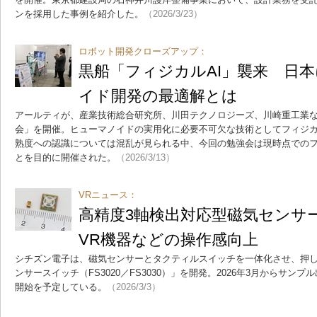
ンを採用した事例を紹介した。
（2026/3/23）
ロボット開発クローズアップ：
黒船「フィジカルAI」襲来 日
イド開発の最適解とは
アールティが、産業技術総合研究所、川田テクノロジーズ、川崎重工業な
会」を開催。ヒューマノイドの実用化に必要不可欠な技術としてフィジカ
熟度への認識については混乱が見られる中、今回の勉強会は現時点でのフ
とを目的に開催された。
（2026/3/13）
VRニュース：
高精度3軸検出対応型磁気センサ
VR機器などの操作感向上
シチズン電子は、磁気センサーとタクティルスイッチを一体化させ、押
ンサースイッチ（FS3020／FS3030）」を開発。2026年3月からサンプ
開始を予定している。
（2026/3/3）