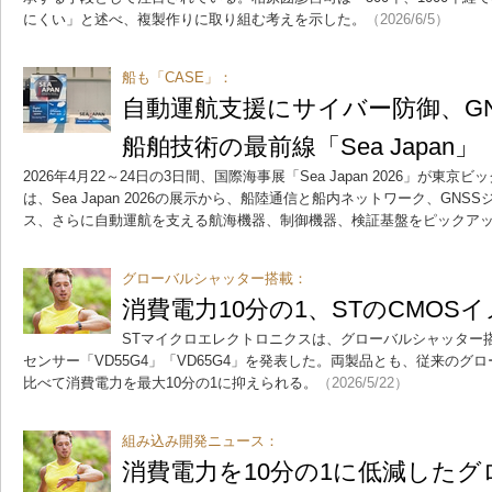
にくい」と述べ、複製作りに取り組む考えを示した。
（2026/6/5）
船も「CASE」：
自動運航支援にサイバー防御、G
船舶技術の最前線「Sea Japan」
2026年4月22～24日の3日間、国際海事展「Sea Japan 2026」が
は、Sea Japan 2026の展示から、船陸通信と船内ネットワーク、GN
ス、さらに自動運航を支える航海機器、制御機器、検証基盤をピックア
グローバルシャッター搭載：
消費電力10分の1、STのCMOS
STマイクロエレクトロニクスは、グローバルシャッター搭
センサー「VD55G4」「VD65G4」を発表した。両製品とも、従来の
比べて消費電力を最大10分の1に抑えられる。
（2026/5/22）
組み込み開発ニュース：
消費電力を10分の1に低減した