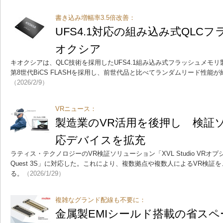
書き込み増幅率3.5倍改善：
UFS4.1対応の組み込み式QLC
オクシア
キオクシアは、QLC技術を採用したUFS4.1組み込み式フラッシュメモ
第8世代BiCS FLASHを採用し、前世代品と比べてランダムリード性能が
（2026/2/9）
VRニュース：
製造業のVR活用を後押し 検証
応デバイスを拡充
ラティス・テクノロジーのVR検証ソリューション「XVL Studio VRオプ
Quest 3S」に対応した。これにより、複数拠点や複数人によるVR検
る。
（2026/1/29）
複雑なグランド配線も不要に：
金属製EMIシールド搭載の省ス