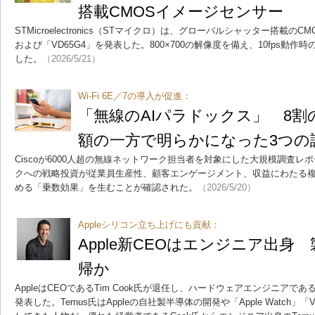
搭載CMOSイメージセンサー
STMicroelectronics（STマイクロ）は、グローバルシャッター搭載のC
および「VD65G4」を発表した。800×700の解像度を備え、10fps動作
した。
（2026/5/21）
Wi-Fi 6E／7の導入が促進：
「無線のAIパラドックス」 8割の
額の一方で明らかになった3つの
Ciscoが6000人超の無線ネットワーク担当者を対象にした大規模調査
クへの戦略投資が従業員生産性、顧客エンゲージメント、収益にわたる
める「乗数効果」を生むことが確認された。
（2026/5/20）
Appleシリコン立ち上げにも貢献：
Apple新CEOはエンジニア出身
帰か
AppleはCEOであるTim Cook氏が退任し、ハードウェアエンジニアであるJ
発表した。Ternus氏はAppleの自社製半導体の開発や「Apple Watch」「