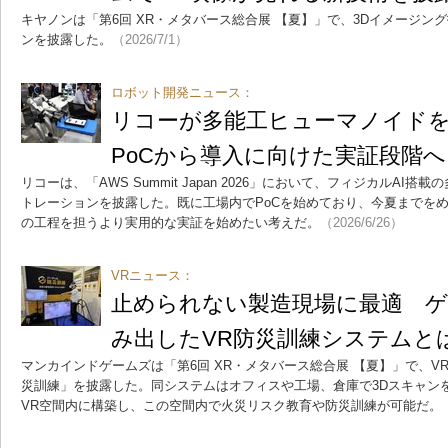
キヤノンは「第6回 XR・メタバース総合展 【夏】」で、3Dイメージン
ンを披露した。
（2026/7/1）
ロボット開発ニュース：
リコーが多能工ヒューマノイド
PoCから導入に向けた実証段階へ
リコーは、「AWS Summit Japan 2026」において、フィジカルAI
トレーションを披露した。既に工場内でPoCを始めており、今夏までを
の工程を担うより実用的な実証を始めたい考えだ。
（2026/6/26）
VRニュース：
止められない製造現場に最適 ゲ
み出したVR防災訓練システムと
マンカインドゲームズは「第6回 XR・メタバース総合展 【夏】」で、
災訓練」を披露した。同システムはオフィスや工場、倉庫で3Dスキャン
VR空間内に構築し、この空間内で火災リスク教育や防災訓練が可能だ。