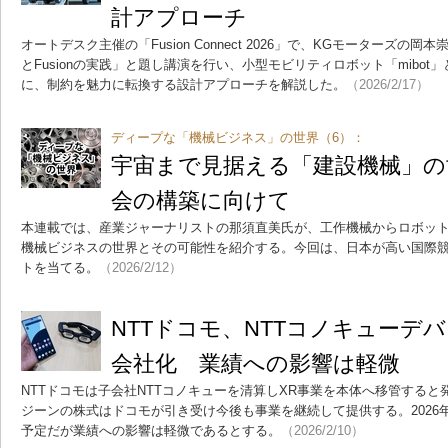
計アプローチ
オートデスク主催の「Fusion Connect 2026」で、KGモーターズ
とFusionの実践」と題し講演を行い、小型モビリティロボット「mibot
に、制約を魅力に転換する設計アプローチを解説した。
（2026/2/17）
ディープな「機械ビジネス」の世界（6）：
宇宙まで見据える「建設機械」の
会の構築に向けて
本連載では、産業ジャーナリストの那須直美氏が、工作機械からロボッ
機械ビジネスの世界とその可能性を紹介する。今回は、日本が高い国際
トを当てる。
（2026/2/12）
NTTドコモ、NTTコノキューデ
会社化 業績への影響は軽微
NTTドコモは子会社NTTコノキューを清算しXR事業を本体へ移管する
ジーンの株式はドコモが引き受け今後も事業を継続して提供する。2026
予定だが業績への影響は軽微であるとする。
（2026/2/10）