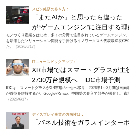
スピン経済の歩き方：
「またAIか」と思ったら違った
が“ゲームエンジン”に注目する理
モノづくり産業をはじめ、多くの分野で注目されているゲームエンジン。米
を活用したソリューション開発を手掛けるイノワークスの代表取締役CE
た。
（2026/6/17）
ITニュースピックアップ：
XR市場ではスマートグラスが主役
2730万台規模へ IDC市場予測
IDCは、スマートグラスがXR市場の中心へ移り、2026年1～3月期は画面
が首位を維持するが、GoogleやSnap、中国勢の参入で競争が激化し、
（2026/6/17）
ディスプレイ事業の方向性は：
「パネル技術をガラスインターポ