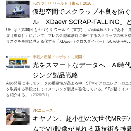
ものづくり ワールド［東京］2026：
仮想空間でスクラップ不良を防ぐ
ル「XDaevr SCRAP-FALLING」
UELは「第38回 ものづくり ワールド［東京］」の構成展の1つである「
展［東京］」において、プレス金型成形時に発生するスクラップの落下
リスクを事前に見える化する「XDaevr（クロスダイバー） SCRAP-FAL
車載／産業／ロボットに展開：
光をスマートなデータへ AI時代
ジング製品戦略
AIの発展に伴ってデータの重要性が高まる中、STマイクロエレクトロニ
を取得する手段としてイメージング製品を強化している。STが描くイメ
を紹介する。
（2026/7/1）
VRニュース：
キヤノン、超小型の次世代MRデ
ムでVR映像が見れる新技術を披