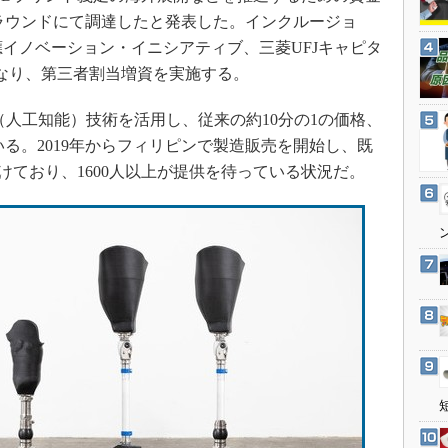
3Dプリンタ
産業オープンネット展
Aラウンドにて調達したと発表した。インクルージョ
デジタルツインとCAE
an、慶應イノベーション・イニシアティブ、三菱UFJキャピタ
S＆OP
なり、第三者割当増資を実施する。
インダストリー4.0
（人工知能）技術を活用し、従来の約10分の1の価格、
イノベーション
る。2019年からフィリピンで製造販売を開始し、既
製造業ビッグデータ
届けており、1600人以上が提供を待っている状況だ。
メイドインジャパン
植物工場
知財マネジメント
海外生産
グローバル設計・開発
制御セキュリティ
新型コロナへの対応