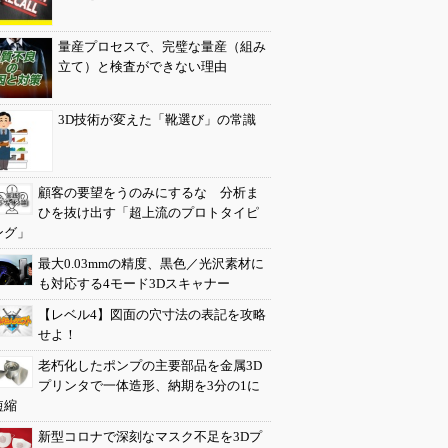
量産プロセスで、完璧な量産（組み
立て）と検査ができない理由
3D技術が変えた「靴選び」の常識
顧客の要望をうのみにするな 分析ま
ひを抜け出す「超上流のプロトタイピ
ング」
最大0.03mmの精度、黒色／光沢素材に
も対応する4モード3Dスキャナー
【レベル4】図面の穴寸法の表記を攻略
せよ！
老朽化したポンプの主要部品を金属3D
プリンタで一体造形、納期を3分の1に
短縮
新型コロナで深刻なマスク不足を3Dプ