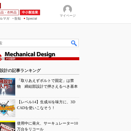
薬品・衣料品
中小製造業
マイページ
ルマガ
告知
Special
設計の記事ランキング
「取りあえずボルトで固定」は禁
物 締結部設計で押さえるべき基本
【レベル14】生成AIを味方に、3D
CADを使いこなそう！
使用中に発火、サーキュレーター10
万台をリコール