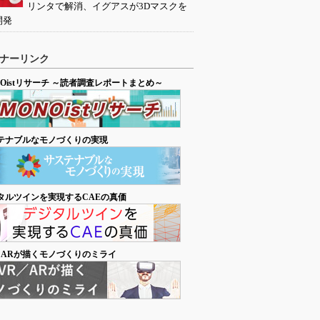
リンタで解消、イグアスが3Dマスクを
開発
ナーリンク
NOistリサーチ ～読者調査レポートまとめ～
テナブルなモノづくりの実現
タルツインを実現するCAEの真価
／ARが描くモノづくりのミライ