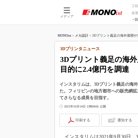
工
産
メディア
脱
つながる技術
AI×技術
MONOist
>
メカ設計
>
3Dプリント義足の海外展開や完
つながる工場
AI×設備
つながるサービ
Physical
3Dプリンタニュース
3Dプリント義足の海
目的に2.4億円を調達
インスタリムは、3Dプリント義足の海外
た。フィリピンの地方都市への販売網拡
てさらなる成長を目指す。
2021年10月14日 13時00分 公開
印刷する
通知する
インスタリムは2021年9月30日