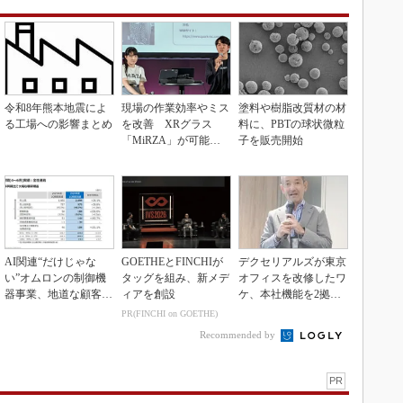
令和8年熊本地震によ
現場の作業効率やミス
塗料や樹脂改質材の材
る工場への影響まとめ
を改善 XRグラス
料に、PBTの球状微粒
「MiRZA」が可能に
子を販売開始
するピッキングDX
の...
AI関連“だけじゃな
GOETHEとFINCHIが
デクセリアルズが東京
い”オムロンの制御機
タッグを組み、新メデ
オフィスを改修したワ
器事業、地道な顧客基
ィアを創設
ケ、本社機能を2拠点
盤強化が結実
に
PR(FINCHI on GOETHE)
Recommended by
PR