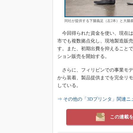
同社が提供する下腿義足（左2本）と大腿義
今回得られた資金を使い、現在は
市でも複数拠点化し、現地製造販
す。また、初期出費を抑えること
ション販売を開始する。
さらに、フィリピンでの事業モデ
から装着、製品提供までを完全リ
している。
⇒ その他の「3Dプリンタ」関連ニ
この連載