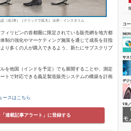
足（右2本）［クリックで拡大］ 出所：インスタリム
コー
フィリピンの首都圏に限定されている販売網を地方都
MO
売体制の強化やマーケティング施策を通じて成長を目指
でより多くの人が購入できるよう、新たにサブスクリプ
サス
ルを他国（インドを予定）でも展開することや、測定
モートで対応できる義足製造販売システムの構築を計画
デジ
ュースはこちら
VR
を「連載記事アラート」に登録する