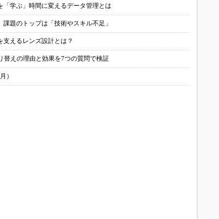
を「学ぶ」時間に変えるデータ管理とは
用 課題のトップは「技術やスキル不足」
を支えるレンズ設計とは？
り替えの理由と効果を7つの質問で検証
6月）