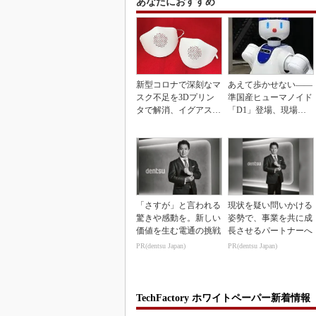
あなたにおすすめ
新型コロナで深刻なマ
あえて歩かせない――
スク不足を3Dプリン
準国産ヒューマノイド
タで解消、イグアスが
「D1」登場、現場稼
3Dマスクを開発
働で日本の勝ち筋へ
「さすが」と言われる
現状を疑い問いかける
驚きや感動を。新しい
姿勢で、事業を共に成
価値を生む電通の挑戦
長させるパートナーへ
PR(dentsu Japan)
PR(dentsu Japan)
TechFactory ホワイトペーパー新着情報