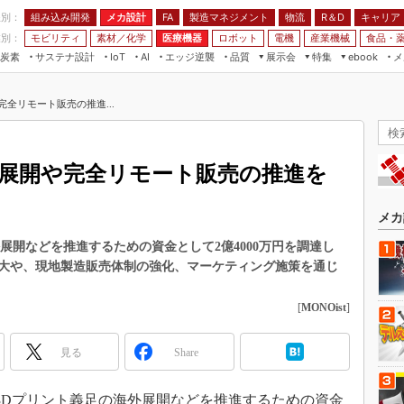
程別：
組み込み開発
メカ設計
製造マネジメント
物流
R＆D
キャリア
FA
業別：
モビリティ
素材／化学
医療機器
ロボット
電機
産業機械
食品・
炭素
サステナ設計
エッジ逆襲
品質
展示会
特集
メ
IoT
AI
ebook
伝承
組み込み開発
CEATEC
読者調査まとめ
編集後記
全リモート販売の推進...
JIMTOF
保全
メカ設計
つながるクルマ
組込み/エッジ コンピューティング
ス
 AI
製造マネジメント
5G
展＆IoT/5Gソリューション展
VR／AR
FA
外展開や完全リモート販売の推進を
IIFES
モビリティ
フィールドサービス
国際ロボット展
素材／化学
FPGA
メカ
ジャパンモビリティショー
組み込み画像技術
展開などを推進するための資金として2億4000万円を調達し
TECHNO-FRONTIER
大や、現地製造販売体制の強化、マーケティング施策を通じ
組み込みモデリング
人テク展
Windows Embedded
[
MONOist
]
スマート工場EXPO
車載ソフト開発
EdgeTech+
見る
Share
ISO26262
日本ものづくりワールド
無償設計ツール
AUTOMOTIVE WORLD
、3Dプリント義足の海外展開などを推進するための資金