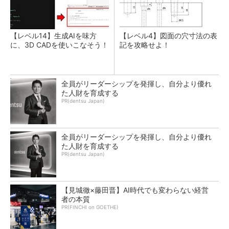
【レベル14】生成AIを味方
【レベル4】図面の穴寸法の表
に、3D CADを使いこなそう！
記を攻略せよ！
全員がリーダーシップを発揮し、自分より優れ
た人財を育成する
PR(dentsu Japan)
全員がリーダーシップを発揮し、自分より優れ
た人財を育成する
PR(dentsu Japan)
【見城徹×藤田晋】AI時代でも変わらない経営
者の本質
PR(FINCHI on GOETHE)