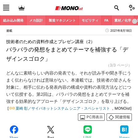
組み込み開発
メカ設計
製造マネジメント
モビリティ
FA
素材／化学
連載
2021年8月18日
技術者のための資料作成とプレゼン講座（2）
バラバラの発想をまとめてテーマを補強する「デ
ザインスゴロク」
（3/3 ページ）
どんなに素晴らしい内容の発表でも、それが読み手や聞き手にう
まく伝わらなければ意味がない。本連載では、技術者の皆さんを
対象に、相手に伝わる発表内容の構成や資料の表現方法などにつ
いて伝授する。第2回は、バラバラの発想をまとめてテーマを補
強する効果的なアプローチ「デザインスゴロク」を取り上げる。
[
栗崎 彰／サイバネットシステム シニア・スペシャリスト
，MONOist]
PC用表示
関連情報
Share
Post
LINE
Hatena