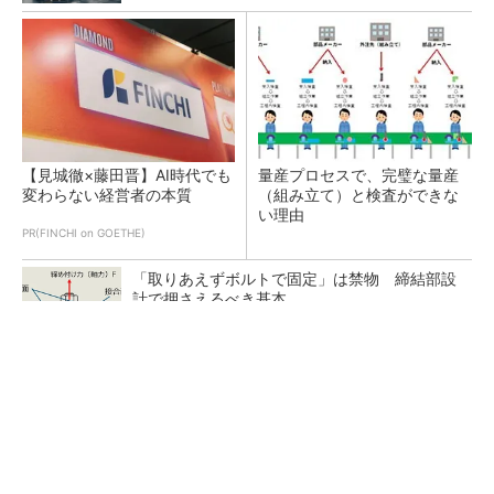
【見城徹×藤田晋】AI時代でも
量産プロセスで、完璧な量産
変わらない経営者の本質
（組み立て）と検査ができな
い理由
PR(FINCHI on GOETHE)
「取りあえずボルトで固定」は禁物 締結部設
計で押さえるべき基本
異例ヒット？ 使い勝手にこだわったオムロン
の“オープンな”IO-Linkマスター