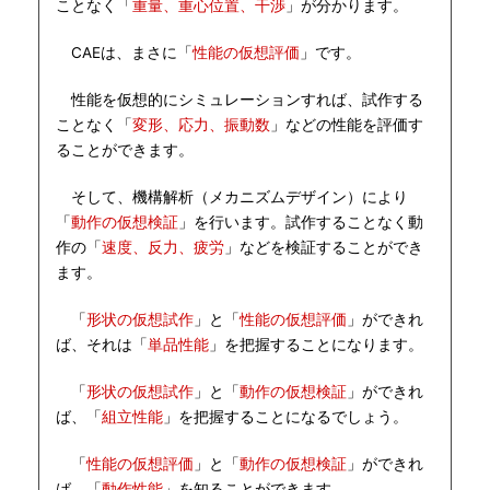
ことなく「
重量、重心位置、干渉
」が分かります。
CAEは、まさに「
性能の仮想評価
」です。
性能を仮想的にシミュレーションすれば、試作する
ことなく「
変形、応力、振動数
」などの性能を評価す
ることができます。
そして、機構解析（メカニズムデザイン）により
「
動作の仮想検証
」を行います。試作することなく動
作の「
速度、反力、疲労
」などを検証することができ
ます。
「
形状の仮想試作
」と「
性能の仮想評価
」ができれ
ば、それは「
単品性能
」を把握することになります。
「
形状の仮想試作
」と「
動作の仮想検証
」ができれ
ば、「
組立性能
」を把握することになるでしょう。
「
性能の仮想評価
」と「
動作の仮想検証
」ができれ
ば、「
動作性能
」を知ることができます。