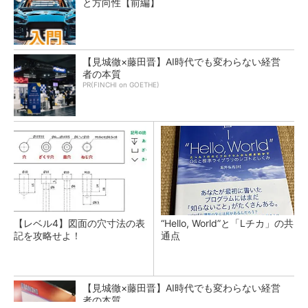
と方向性【前編】
【見城徹×藤田晋】AI時代でも変わらない経営
者の本質
PR(FINCHI on GOETHE)
【レベル4】図面の穴寸法の表
“Hello, World”と「Lチカ」の共
記を攻略せよ！
通点
【見城徹×藤田晋】AI時代でも変わらない経営
者の本質