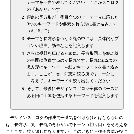
テーマを一言で表してください。ここがスゴロク
の『あがり』です
頂点の長方形が一番目立つので、テーマに応じた
3つのキーワードや要素を長方形に書き込みます
（A／B／C）
テーマと長方形をつなぐ丸の中には、具体的なプ
ランや理由、効果などを記入します
さらに視野を広げるために、長方形同士を結ぶ線
の中間に位置するのが長丸です。長丸には2つの
長方形のキーワードを結ぶキーワードを書き込み
ます。ここが一番、知恵を絞る所です。十分に
「考えて」キーワードを絞り出してください
そして、最後にデザインスゴロク全体のベースに
ある円に全体を包括するキーワードを記入します
デザインスゴロクの作成で一番気を付けなければならないの
は、長方形、丸、長丸のそれぞれでトーン（切り口）をそろえる
ことです。繰り返しになりますが、このときに三拍子言葉が役に