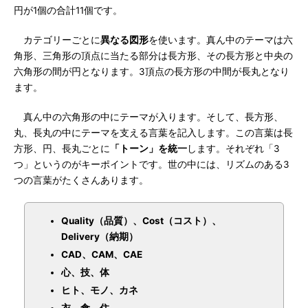
円が1個の合計11個です。
カテゴリーごとに
異なる図形
を使います。真ん中のテーマは六
角形、三角形の頂点に当たる部分は長方形、その長方形と中央の
六角形の間が円となります。3頂点の長方形の中間が長丸となり
ます。
真ん中の六角形の中にテーマが入ります。そして、長方形、
丸、長丸の中にテーマを支える言葉を記入します。この言葉は長
方形、円、長丸ごとに
「トーン」を統一
します。それぞれ「3
つ」というのがキーポイントです。世の中には、リズムのある3
つの言葉がたくさんあります。
Quality（品質）、Cost（コスト）、
Delivery（納期）
CAD、CAM、CAE
心、技、体
ヒト、モノ、カネ