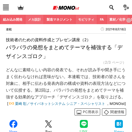
組み込み開発
メカ設計
製造マネジメント
モビリティ
FA
素材／化学
連載
2021年8月18日
技術者のための資料作成とプレゼン講座（2）
バラバラの発想をまとめてテーマを補強する「デ
ザインスゴロク」
（2/3 ページ）
どんなに素晴らしい内容の発表でも、それが読み手や聞き手にう
まく伝わらなければ意味がない。本連載では、技術者の皆さんを
対象に、相手に伝わる発表内容の構成や資料の表現方法などにつ
いて伝授する。第2回は、バラバラの発想をまとめてテーマを補
強する効果的なアプローチ「デザインスゴロク」を取り上げる。
[
栗崎 彰／サイバネットシステム シニア・スペシャリスト
，MONOist]
PC用表示
関連情報
Share
Post
LINE
Hatena