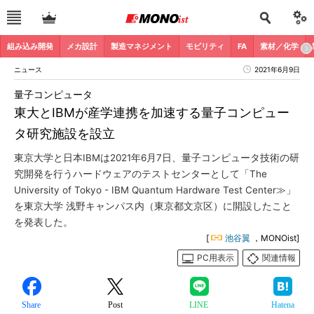
組み込み開発
メカ設計
製造マネジメント
モビリティ
FA
素材／化学
ニュース
2021年6月9日
量子コンピュータ
東大とIBMが産学連携を加速する量子コンピュー
タ研究施設を設立
東京大学と日本IBMは2021年6月7日、量子コンピュータ技術の研
究開発を行うハードウェアのテストセンターとして「The
University of Tokyo - IBM Quantum Hardware Test Center≫」
を東京大学 浅野キャンパス内（東京都文京区）に開設したこと
を発表した。
[
池谷翼
，MONOist]
PC用表示
関連情報
Share
Post
LINE
Hatena