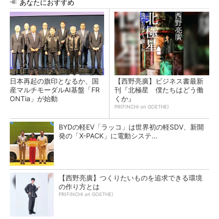
あなたにおすすめ
日本再起の旗印となるか、国
【西野亮廣】ビジネス書最新
産マルチモーダルAI基盤「FR
刊『北極星 僕たちはどう働
ONTia」が始動
くか』
PR(FINCHI on GOETHE)
BYDの軽EV「ラッコ」は世界初の軽SDV、新開
発の「X-PACK」に電動システ...
【西野亮廣】つくりたいものを追求できる環境
の作り方とは
PR(FINCHI on GOETHE)