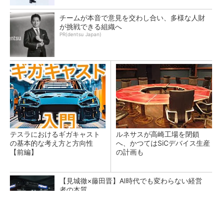
チームが本音で意見を交わし合い、多様な人財
が挑戦できる組織へ
PR(dentsu Japan)
テスラにおけるギガキャスト
ルネサスが高崎工場を閉鎖
の基本的な考え方と方向性
へ、かつてはSiCデバイス生産
【前編】
の計画も
【見城徹×藤田晋】AI時代でも変わらない経営
者の本質
PR(FINCHI on GOETHE)