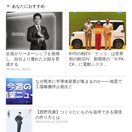
あなたにおすすめ
全員がリーダーシップを発揮
BYDの軽EV「ラッコ」は世界
し、自分より優れた人財を育
初の軽SDV、新開発の「X-PA
成する
CK」に電動システ...
PR(dentsu Japan)
なぜ熊本に半導体産業が集まるのか――地震で
工場稼働停止相次ぐ
【西野亮廣】つくりたいものを追求できる環境
の作り方とは
PR(FINCHI on GOETHE)