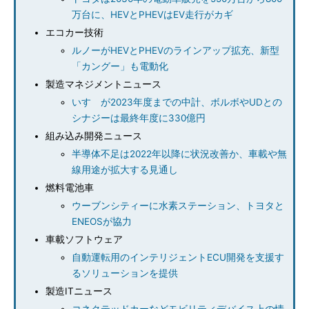
万台に、HEVとPHEVはEV走行がカギ
エコカー技術
ルノーがHEVとPHEVのラインアップ拡充、新型
「カングー」も電動化
製造マネジメントニュース
いすゞが2023年度までの中計、ボルボやUDとの
シナジーは最終年度に330億円
組み込み開発ニュース
半導体不足は2022年以降に状況改善か、車載や無
線用途が拡大する見通し
燃料電池車
ウーブンシティーに水素ステーション、トヨタと
ENEOSが協力
車載ソフトウェア
自動運転用のインテリジェントECU開発を支援す
るソリューションを提供
製造ITニュース