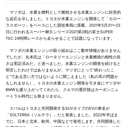
マツダは、水素を燃料として燃焼させる水素エンジンに好意的
な反応を示しました。トヨタが水素エンジンを開発して「カロー
ラスポーツ」をベースにした競技車両に搭載、2021年5月21〜23
日に行われるスーパー耐久シリーズ2021第3戦の富士SUPER
TEC 24時間レースから走らせることで話題になっています。
マツダの水素エンジンの取り組みはここ数年情報がありません
でしたが、丸本氏は「ロータリーエンジンと水素燃焼の相性の良
さは実証済みだ」と述べました。水素エンジンの開発を続けると
明言したわけではありませんが、マツダにとって“終わったこ
と”である言い方ではないように聞こえました（私の耳の問題か
もしれません）。トヨタの水素エンジン開発を引き金にマツダや
BMWも盛り上がってくれたら、クルマの選択肢はカーボンニュ
ートラル時代にも狭まりません。
スバルはトヨタと共同開発するSUVタイプのEVの車名が
「SOLTERRA（ソルテラ）」だと発表しました。2022年半ばま
でに、日本と北米、欧州、中国などで発売します。共同開発した