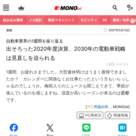
組み込み開発
メカ設計
製造マネジメント
モビリティ
FA
素材／化学
連載
2021年5月15日
自動車業界の1週間を振り返る
出そろった2020年度決算、2030年の電動車戦略
は見直しを迫られる
（3/3 ページ）
1週間、お疲れさまでした。大型連休明けはうまく復帰できまし
たか？ カレンダーに関係なくお仕事だったという方もいらっし
ゃるのでしょうか。梅雨入りのニュースも聞こえてきて、季節が
進んでいるのを感じますね。湿度が高いシーズンが来るのは憂鬱
です。
[
齊藤由希
，MONOist]
PC用表示
関連情報
Share
Post
LINE
Hatena