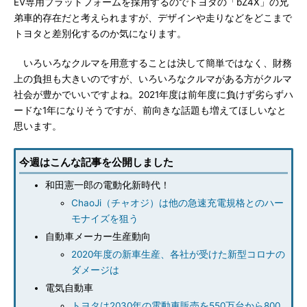
EV専用プラットフォームを採用するのでトヨタの「bZ4X」の兄
弟車的存在だと考えられますが、デザインや走りなどをどこまで
トヨタと差別化するのか気になります。
いろいろなクルマを用意することは決して簡単ではなく、財務
上の負担も大きいのですが、いろいろなクルマがある方がクルマ
社会が豊かでいいですよね。2021年度は前年度に負けず劣らずハ
ードな1年になりそうですが、前向きな話題も増えてほしいなと
思います。
今週はこんな記事を公開しました
和田憲一郎の電動化新時代！
ChaoJi（チャオジ）は他の急速充電規格とのハー
モナイズを狙う
自動車メーカー生産動向
2020年度の新車生産、各社が受けた新型コロナの
ダメージは
電気自動車
トヨタは2030年の電動車販売を550万台から800