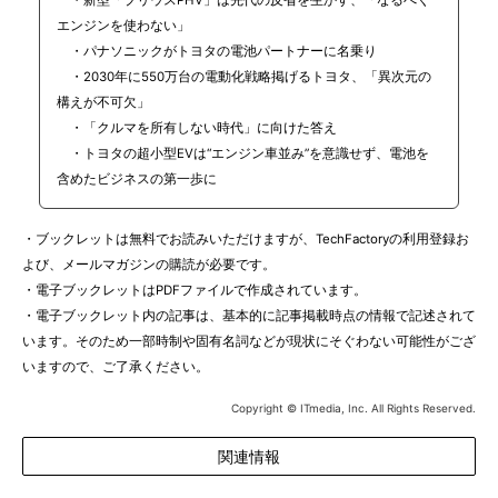
・新型「プリウスPHV」は先代の反省を生かす、「なるべく
エンジンを使わない」
・パナソニックがトヨタの電池パートナーに名乗り
・2030年に550万台の電動化戦略掲げるトヨタ、「異次元の
構えが不可欠」
・「クルマを所有しない時代」に向けた答え
・トヨタの超小型EVは“エンジン車並み”を意識せず、電池を
含めたビジネスの第一歩に
・ブックレットは無料でお読みいただけますが、TechFactoryの利用登録お
よび、メールマガジンの購読が必要です。
・電子ブックレットはPDFファイルで作成されています。
・電子ブックレット内の記事は、基本的に記事掲載時点の情報で記述されて
います。そのため一部時制や固有名詞などが現状にそぐわない可能性がござ
いますので、ご了承ください。
Copyright © ITmedia, Inc. All Rights Reserved.
関連情報