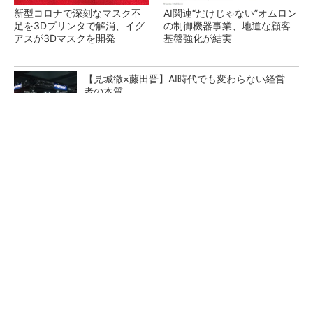
新型コロナで深刻なマスク不
AI関連“だけじゃない”オムロン
足を3Dプリンタで解消、イグ
の制御機器事業、地道な顧客
アスが3Dマスクを開発
基盤強化が結実
【見城徹×藤田晋】AI時代でも変わらない経営
者の本質
PR(FINCHI on GOETHE)
【レベル14】生成AIを味方に、3D CADを使い
こなそう！
「取りあえずボルトで固定」は禁物 締結部設
計で押さえるべき基本