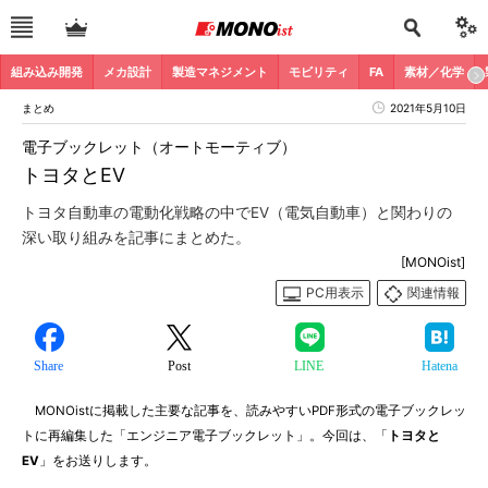
組み込み開発
メカ設計
製造マネジメント
モビリティ
FA
素材／化学
まとめ
2021年5月10日
電子ブックレット（オートモーティブ）
トヨタとEV
トヨタ自動車の電動化戦略の中でEV（電気自動車）と関わりの
深い取り組みを記事にまとめた。
[MONOist]
PC用表示
関連情報
Share
Post
LINE
Hatena
MONOistに掲載した主要な記事を、読みやすいPDF形式の電子ブックレッ
トに再編集した「エンジニア電子ブックレット」。今回は、「
トヨタと
EV
」をお送りします。