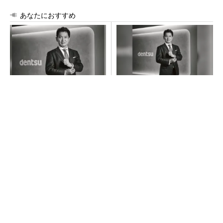
あなたにおすすめ
チームが本音で意見を交わし
全員がリーダーシップを発揮
合い、多様な人財が挑戦でき
し、自分より優れた人財を育
る組織へ
成する
PR(dentsu Japan)
PR(dentsu Japan)
「取りあえずボルトで固定」は禁物 締結部設
計で押さえるべき基本
【西野亮廣】つくりたいものを追求できる環境
の作り方とは
PR(FINCHI on GOETHE)