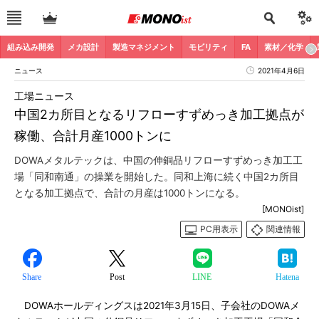
組み込み開発
メカ設計
製造マネジメント
モビリティ
FA
素材／化学
ニュース
2021年4月6日
工場ニュース
中国2カ所目となるリフローすずめっき加工拠点が
稼働、合計月産1000トンに
DOWAメタルテックは、中国の伸銅品リフローすずめっき加工工
場「同和南通」の操業を開始した。同和上海に続く中国2カ所目
となる加工拠点で、合計の月産は1000トンになる。
[MONOist]
PC用表示
関連情報
Share
Post
LINE
Hatena
DOWAホールディングスは2021年3月15日、子会社のDOWAメ