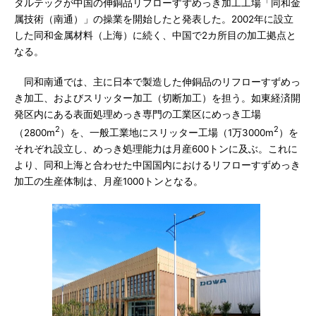
タルテックが中国の伸銅品リフローすずめっき加工工場「同和金
属技術（南通）」の操業を開始したと発表した。2002年に設立
した同和金属材料（上海）に続く、中国で2カ所目の加工拠点と
なる。
同和南通では、主に日本で製造した伸銅品のリフローすずめっ
き加工、およびスリッター加工（切断加工）を担う。如東経済開
発区内にある表面処理めっき専門の工業区にめっき工場
2
2
（2800m
）を、一般工業地にスリッター工場（1万3000m
）を
それぞれ設立し、めっき処理能力は月産600トンに及ぶ。これに
より、同和上海と合わせた中国国内におけるリフローすずめっき
加工の生産体制は、月産1000トンとなる。