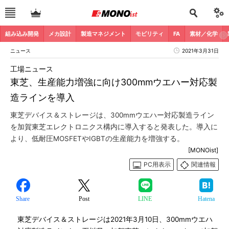
組み込み開発
メカ設計
製造マネジメント
モビリティ
FA
素材／化学
ニュース
2021年3月31日
工場ニュース
東芝、生産能力増強に向け300mmウエハー対応製
造ラインを導入
東芝デバイス＆ストレージは、300mmウエハー対応製造ライン
を加賀東芝エレクトロニクス構内に導入すると発表した。導入に
より、低耐圧MOSFETやIGBTの生産能力を増強する。
[MONOist]
PC用表示
関連情報
Share
Post
LINE
Hatena
東芝デバイス＆ストレージは2021年3月10日、300mmウエハ