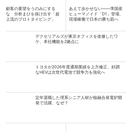
顧客の要望をうのみにする
あえて歩かせない――準国産
な 分析まひを抜け出す「超
ヒューマノイド「D1」登場、
上流のプロトタイピング」
現場稼働で日本の勝ち筋へ
デクセリアルズが東京オフィスを改修したワ
ケ、本社機能を2拠点に
トヨタが2026年度通期業績を上方修正、好調
なHEVは次世代電池で競争力を強化へ
定年退職した理系シニア人材が核融合発電炉開
発で活躍、なぜ？