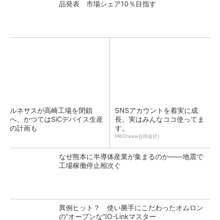
品発表 市場シェア10％目指す
ルネサスが高崎工場を閉鎖
SNSアカウントを着実に成
へ、かつてはSiCデバイス生産
長。実はみんなココ使ってま
の計画も
す。
PR(Dreaw合同会社)
なぜ熊本に半導体産業が集まるのか――地震で
工場稼働停止相次ぐ
異例ヒット？ 使い勝手にこだわったオムロン
の“オープンな”IO-Linkマスター