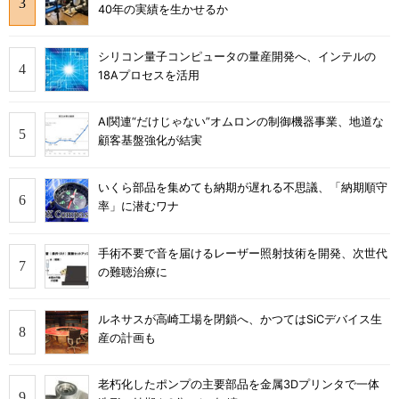
40年の実績を生かせるか
シリコン量子コンピュータの量産開発へ、インテルの
18Aプロセスを活用
AI関連“だけじゃない”オムロンの制御機器事業、地道な
顧客基盤強化が結実
いくら部品を集めても納期が遅れる不思議、「納期順守
率」に潜むワナ
手術不要で音を届けるレーザー照射技術を開発、次世代
の難聴治療に
ルネサスが高崎工場を閉鎖へ、かつてはSiCデバイス生
産の計画も
老朽化したポンプの主要部品を金属3Dプリンタで一体