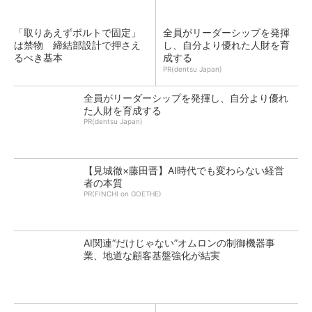
「取りあえずボルトで固定」
全員がリーダーシップを発揮
は禁物 締結部設計で押さえ
し、自分より優れた人財を育
るべき基本
成する
PR(dentsu Japan)
全員がリーダーシップを発揮し、自分より優れ
た人財を育成する
PR(dentsu Japan)
【見城徹×藤田晋】AI時代でも変わらない経営
者の本質
PR(FINCHI on GOETHE)
AI関連“だけじゃない”オムロンの制御機器事
業、地道な顧客基盤強化が結実