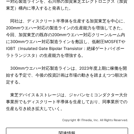
ー対応製造ラインを、石川県の加賀東芝エレクトロニクス（加賀
東芝）構内に導入すると発表した。
同社は、ディスクリート半導体を生産する加賀東芝を中心に、
200mmウエハー対応の製造ラインの生産能力を増強してきた。
今回、加賀東芝の既存の200mmウエハー対応クリーンルーム内
に300mmウエハー対応製造ラインを敷設し、低耐圧MOSFETや
IGBT（Insulated Gate Bipolar Transistor：絶縁ゲートバイポー
ラトランジスタ）の生産能力を増強する。
300mmウエハー対応製造ラインは、2023年度上期に稼働を開
始する予定で、今後の投資計画は市場の動きを踏まえつつ順次決
定する。
東芝デバイス＆ストレージは、ジャパンセミコンダクター大分
事業所でもディスクリート半導体を生産しており、同事業所での
生産も引き続き拡大していく。
Copyright © ITmedia, Inc. All Rights Reserved.
関連情報