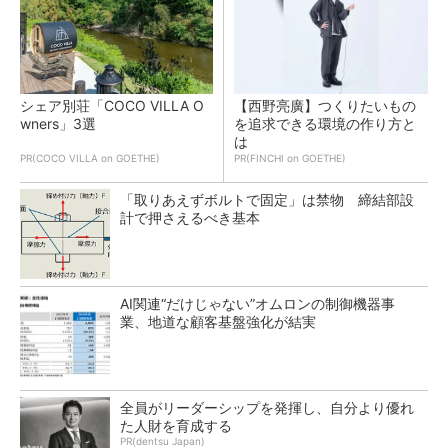
シェア別荘「COCO VILLA O
【西野亮廣】つくりたいもの
wners」3選
を追求できる環境の作り方と
は
PR(COCO VILLA on GOETHE)
PR(FINCHI on GOETHE)
「取りあえずボルトで固定」は禁物 締結部設
計で押さえるべき基本
AI関連“だけじゃない”オムロンの制御機器事
業、地道な顧客基盤強化が結実
全員がリーダーシップを発揮し、自分より優れ
た人財を育成する
PR(dentsu Japan)