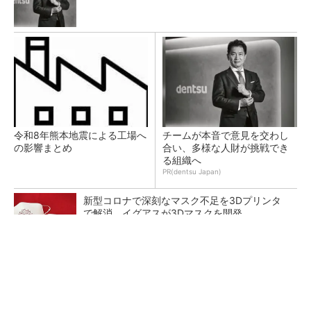
令和8年熊本地震による工場へ
チームが本音で意見を交わし
の影響まとめ
合い、多様な人財が挑戦でき
る組織へ
PR(dentsu Japan)
新型コロナで深刻なマスク不足を3Dプリンタ
で解消、イグアスが3Dマスクを開発
【レベル14】生成AIを味方に、3D CADを使い
こなそう！