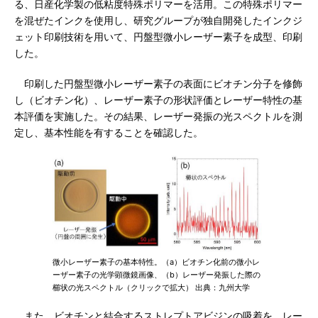
る、日産化学製の低粘度特殊ポリマーを活用。この特殊ポリマー
を混ぜたインクを使用し、研究グループが独自開発したインクジ
ェット印刷技術を用いて、円盤型微小レーザー素子を成型、印刷
した。
印刷した円盤型微小レーザー素子の表面にビオチン分子を修飾
し（ビオチン化）、レーザー素子の形状評価とレーザー特性の基
本評価を実施した。その結果、レーザー発振の光スペクトルを測
定し、基本性能を有することを確認した。
微小レーザー素子の基本特性。（a）ビオチン化前の微小レ
ーザー素子の光学顕微鏡画像、（b）レーザー発振した際の
櫛状の光スペクトル（クリックで拡大） 出典：九州大学
また、ビオチンと結合するストレプトアビジンの吸着を、レー