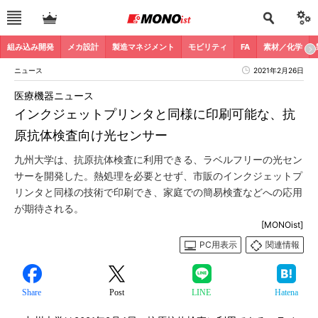
組み込み開発
メカ設計
製造マネジメント
モビリティ
FA
素材／化学
ニュース
2021年2月26日
医療機器ニュース
インクジェットプリンタと同様に印刷可能な、抗
原抗体検査向け光センサー
九州大学は、抗原抗体検査に利用できる、ラベルフリーの光セン
サーを開発した。熱処理を必要とせず、市販のインクジェットプ
リンタと同様の技術で印刷でき、家庭での簡易検査などへの応用
が期待される。
[MONOist]
PC用表示
関連情報
Share
Post
LINE
Hatena