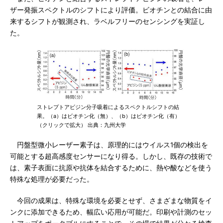
ザー発振スペクトルのシフトにより評価。ビオチンとの結合に由
来するシフトが観測され、ラベルフリーのセンシングを実証し
た。
ストレプトアビジン分子吸着によるスペクトルシフトの結
果。（a）はビオチン化（無）、（b）はビオチン化（有）
（クリックで拡大） 出典：九州大学
円盤型微小レーザー素子は、原理的にはウイルス1個の検出を
可能とする超高感度センサーになり得る。しかし、既存の技術で
は、素子表面に抗原や抗体を結合するために、熱や酸などを使う
特殊な処理が必要だった。
今回の成果は、特殊な環境を必要とせず、さまざまな物質をイ
ンクに添加できるため、幅広い応用が可能だ。印刷や計測のセッ