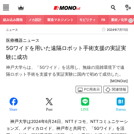
組み込み開発
メカ設計
製造マネジメント
モビリティ
FA
素材／化学
ニュース
2024年7月11日
医療機器ニュース
5Gワイドを用いた遠隔ロボット手術支援の実証実
験に成功
神戸大学らは、「5Gワイド」を活用し、無線の混雑環境下で遠
隔ロボット手術を支援する実証実験に国内で初めて成功した。
[MONOist]
PC用表示
関連情報
Share
Post
LINE
Hatena
神戸大学は2024年6月24日、NTTドコモ、NTTコミュニケーシ
ョンズ、メディカロイド、神戸市と共同で、「5Gワイド」を活