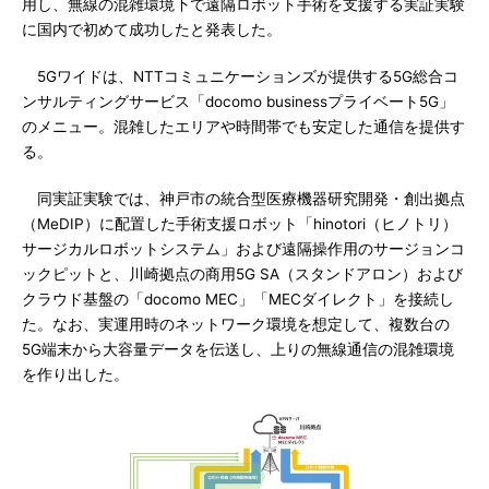
用し、無線の混雑環境下で遠隔ロボット手術を支援する実証実験
に国内で初めて成功したと発表した。
5Gワイドは、NTTコミュニケーションズが提供する5G総合コ
ンサルティングサービス「docomo businessプライベート5G」
のメニュー。混雑したエリアや時間帯でも安定した通信を提供す
る。
同実証実験では、神戸市の統合型医療機器研究開発・創出拠点
（MeDIP）に配置した手術支援ロボット「hinotori（ヒノトリ）
サージカルロボットシステム」および遠隔操作用のサージョンコ
ックピットと、川崎拠点の商用5G SA（スタンドアロン）および
クラウド基盤の「docomo MEC」「MECダイレクト」を接続し
た。なお、実運用時のネットワーク環境を想定して、複数台の
5G端末から大容量データを伝送し、上りの無線通信の混雑環境
を作り出した。