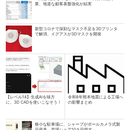
業、地道な顧客基盤強化が結実
新型コロナで深刻なマスク不足を3Dプリンタ
で解消、イグアスが3Dマスクを開発
【レベル14】生成AIを味方
令和8年熊本地震による工場へ
に、3D CADを使いこなそう！
の影響まとめ
狭小な駐車場に、シャープがポールカメラ式製
品発表 市場シェア10％目指す