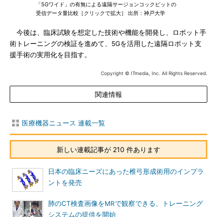
「5Gワイド」の有無による遠隔サージョンコックピットの
受信データ量比較［クリックで拡大］ 出所：神戸大学
今後は、臨床試験を想定した技術や機能を開発し、ロボット手
術トレーニングの検証を進めて、5Gを活用した遠隔ロボット支
援手術の実用化を目指す。
Copyright © ITmedia, Inc. All Rights Reserved.
関連情報
医療機器ニュース 連載一覧
新しい連載記事が 210 件あります
日本の臨床ニーズにあった椎弓形成術用のインプラ
ントを発売
肺のCT検査画像をMRで観察できる、トレーニング
システムの提供を開始