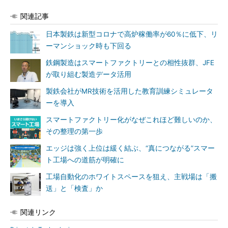
関連記事
日本製鉄は新型コロナで高炉稼働率が60％に低下、リ
ーマンショック時も下回る
鉄鋼製造はスマートファクトリーとの相性抜群、JFE
が取り組む製造データ活用
製鉄会社がMR技術を活用した教育訓練シミュレータ
ーを導入
スマートファクトリー化がなぜこれほど難しいのか、
その整理の第一歩
エッジは強く上位は緩く結ぶ、“真につながる”スマー
ト工場への道筋が明確に
工場自動化のホワイトスペースを狙え、主戦場は「搬
送」と「検査」か
関連リンク