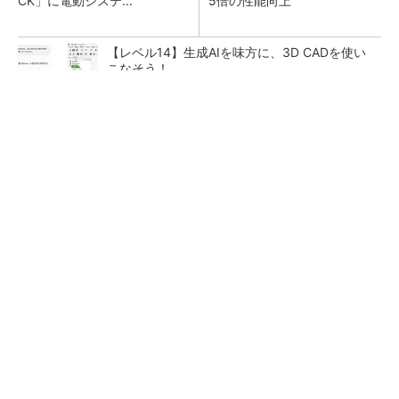
CK」に電動システ...
5倍の性能向上
【レベル14】生成AIを味方に、3D CADを使い
こなそう！
狭小な駐車場に、シャープがポールカメラ式製
品発表 市場シェア10％目指す
【レベル4】図面の穴寸法の表記を攻略せよ！