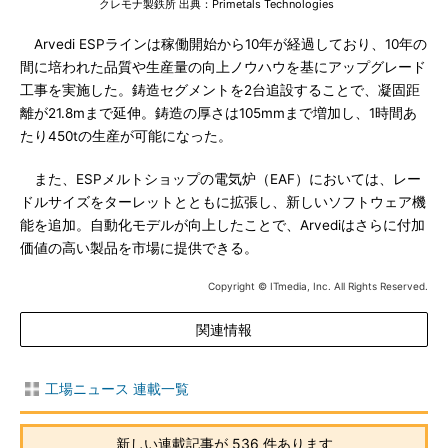
クレモナ製鉄所 出典：Primetals Technologies
Arvedi ESPラインは稼働開始から10年が経過しており、10年の
間に培われた品質や生産量の向上ノウハウを基にアップグレード
工事を実施した。鋳造セグメントを2台追設することで、凝固距
離が21.8mまで延伸。鋳造の厚さは105mmまで増加し、1時間あ
たり450tの生産が可能になった。
また、ESPメルトショップの電気炉（EAF）においては、レー
ドルサイズをターレットとともに拡張し、新しいソフトウェア機
能を追加。自動化モデルが向上したことで、Arvediはさらに付加
価値の高い製品を市場に提供できる。
Copyright © ITmedia, Inc. All Rights Reserved.
関連情報
工場ニュース 連載一覧
新しい連載記事が 536 件あります