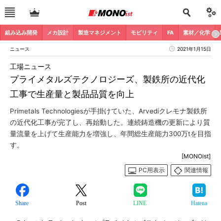
組み込み開発
メカ設計
製造マネジメント
モビリティ
FA
素材／化学
ニュース
2021年1月15日
工場ニュース
プライメタルズテクノロジーズ、製鉄所の近代化
工事で生産量と製品品質を向上
Primetals Technologiesが手掛けていた、Arvediクレモナ製鉄所
の近代化工事が完了し、再始動した。連続鋳造機の更新により質
量流量を上げて生産能力を増強し、年間総生産能力300万tを目指
す。
[MONOist]
PC用表示
関連情報
Share
Post
LINE
Hatena