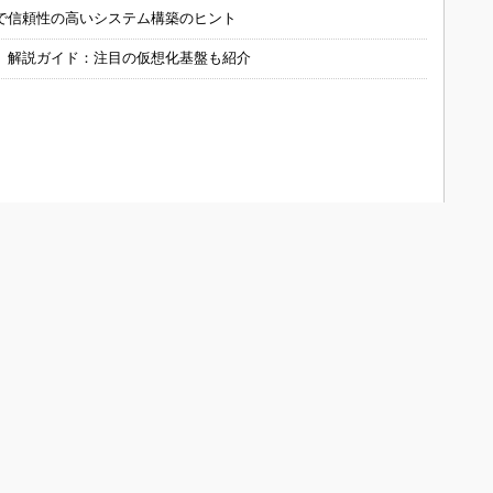
で信頼性の高いシステム構築のヒント
」解説ガイド：注目の仮想化基盤も紹介
ONOistについて
会員メニュー
メディアガイド
新規読者登録（電子版登録）
Media Guide (English)
登録内容変更
よくあるお問い合わせ