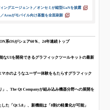
ディングエージェント／オンセミが縦型GaNを披露
ス／Armがモバイル向け基盤を全面刷新
RON系OSがシェア60％、24年連続トップ
能なUIを開発できるグラフィックツールキットの最新
スマホのようなユーザー体験をもたらすグラフィック
」、The Qt Companyが組み込み機器分野への展開を
した「Qt 5.8」、新機能は「8割の軽量化が可能」