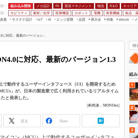
程別：
組み込み開発
メカ設計
製造マネジメント
物流
R＆D
キャリア
FA
業別：
モビリティ
素材／化学
医療機器
ロボット
電機
産業機械
食品・
炭素
サステナ設計
エッジ逆襲
品質
展示会
特集
メ
IoT
AI
ebook
伝承
組み込み開発
CEATEC
読者調査まとめ
編集後記
4.0に対応、最新のバージョン...
JIMTOF
保全
メカ設計
つながるクルマ
組込み/エッジ コンピューティング
ス
 AI
製造マネジメント
5G
展＆IoT/5Gソリューション展
VR／AR
FA
ON4.0に対応、最新のバージョン1.3
IIFES
モビリティ
フィールドサービス
国際ロボット展
素材／化学
FPGA
組み
ジャパンモビリティショー
組み込み画像技術
MCU）上で動作するユーザーインタフェース（UI）を開発するため
TECHNO-FRONTIER
r MCUs」が、日本の製造業で広く利用されているリアルタイム
組み込みモデリング
人テク展
応したと発表した。
Windows Embedded
[
朴尚洙
，
MONOist
]
スマート工場EXPO
車載ソフト開発
EdgeTech+
見る
Share
ISO26262
日本ものづくりワールド
無償設計ツール
AUTOMOTIVE WORLD
年7月7日、マイコン（MCU）上で動作するユーザーインタフェ