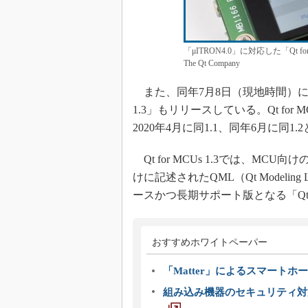
「μITRON4.0」に対応した「Qt
The Qt Company
また、同年7月8日（現地時間）にはQt 
1.3」もリリースしている。Qt for
2020年4月に同1.1、同年6月に
Qt for MCUs 1.3では、MCU向け
けに記述されたQML（Qt Modelin
ースかつ長期サポート版となる「Qt 
おすすめホワイトペーパー
「Matter」によるスマートホー
組み込み機器のセキュリティ対