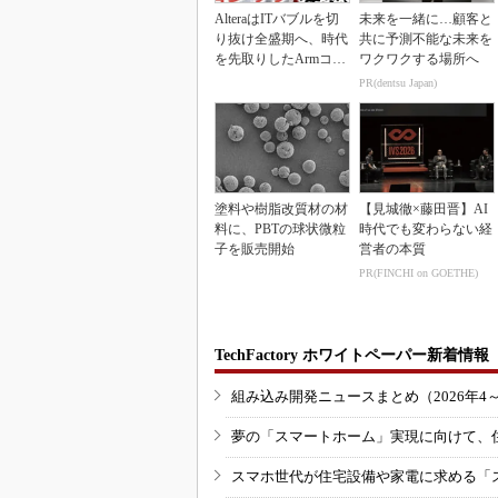
AlteraはITバブルを切
未来を一緒に…顧客と
り抜け全盛期へ、時代
共に予測不能な未来を
を先取りしたArmコア
ワクワクする場所へ
＋FPGA...
PR(dentsu Japan)
塗料や樹脂改質材の材
【見城徹×藤田晋】AI
料に、PBTの球状微粒
時代でも変わらない経
子を販売開始
営者の本質
PR(FINCHI on GOETHE)
TechFactory ホワイトペーパー新着情報
組み込み開発ニュースまとめ（2026年4
夢の「スマートホーム」実現に向けて、
スマホ世代が住宅設備や家電に求める「