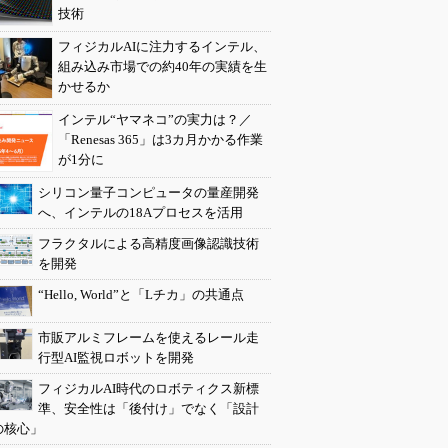
技術
フィジカルAIに注力するインテル、
組み込み市場での約40年の実績を生
かせるか
インテル“ヤマネコ”の実力は？／
「Renesas 365」は3カ月かかる作業
が1分に
シリコン量子コンピュータの量産開発
へ、インテルの18Aプロセスを活用
フラクタルによる高精度画像認識技術
を開発
“Hello, World”と「Lチカ」の共通点
市販アルミフレームを使えるレール走
行型AI監視ロボットを開発
フィジカルAI時代のロボティクス新標
準、安全性は「後付け」でなく「設計
の核心」