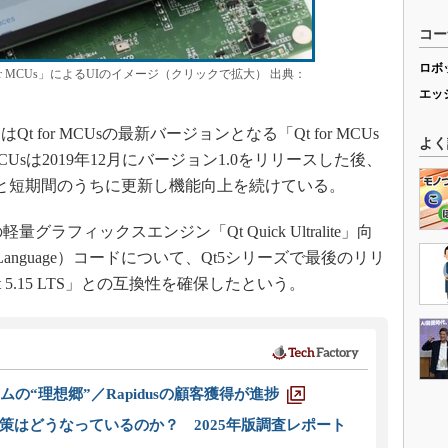
コー
ロボ
 for MCUs」によるUIのイメージ（クリックで拡大） 出典：
エッ
for MCUsの最新バージョンとなる「Qt for MCUs
よく
 MCUsは2019年12月にバージョン1.0をリリースした後、
同1.2と短期間のうちに更新し機能向上を続けている。
の軽量グラフィックスエンジン「Qt Quick Ultralite」向
g Language）コードについて、Qt5シリーズで最後のリリ
5.15 LTS」との互換性を確保したという。
ムの“理想郷”／Rapidusの顧客獲得が進捗
策はどうなっているのか？ 2025年版調査レポート