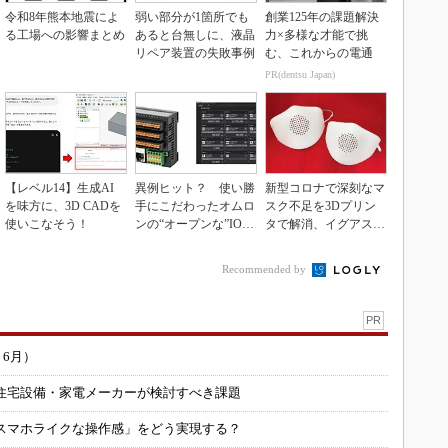
令和8年熊本地震によ
弱い部分が1箇所でも
創業125年の課題解決
る工場への影響まとめ
あると台無しに、液晶
力×多様な才能で挑
リペア装置の失敗事例
む、これからの電通
PR(dentsu Japan)
【レベル14】生成AI
異例ヒット？ 使い勝
新型コロナで深刻なマ
を味方に、3D CADを
手にこだわったオムロ
スク不足を3Dプリン
使いこなそう！
ンの“オープンな”IO-L
タで解消、イグアスが
inkマスター
3Dマスクを開発
Recommended by
PR
～6月）
住宅設備・家電メーカーが検討すべき課題
スマホライクな操作感」をどう実現する？