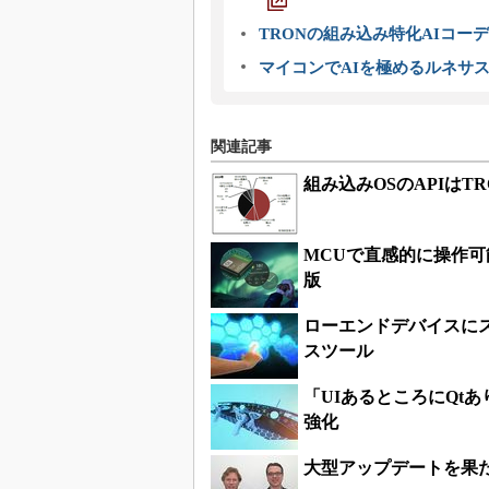
TRONの組み込み特化AIコー
マイコンでAIを極めるルネサ
関連記事
組み込みOSのAPIはT
MCUで直感的に操作可
版
ローエンドデバイスに
スツール
「UIあるところにQtあり
強化
大型アップデートを果た