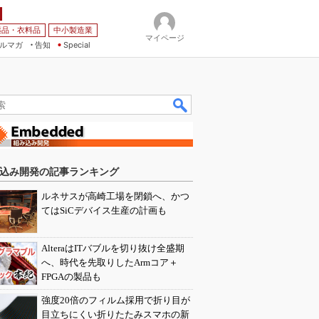
薬品・衣料品
中小製造業
マイページ
ルマガ
告知
Special
込み開発の記事ランキング
ルネサスが高崎工場を閉鎖へ、かつ
てはSiCデバイス生産の計画も
AlteraはITバブルを切り抜け全盛期
へ、時代を先取りしたArmコア＋
FPGAの製品も
強度20倍のフィルム採用で折り目が
目立ちにくい折りたたみスマホの新