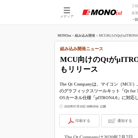
工
産
メディア
脱
つながる技術
AI×技術
MONOist
>
組み込み開発
>
MCU向けのQtがμITRON
つながる工場
AI×設備
つながるサービ
Physical
組み込み開発ニュース
MCU向けのQtがμITR
もリリース
The Qt Companyは、マイコン（
のグラフィックスツールキット「Qt fo
OSカーネル仕様「μITRON4.0」に対
2020年07月10日 06時30分 公開
印刷する
通知する
The Qt Companyは2020