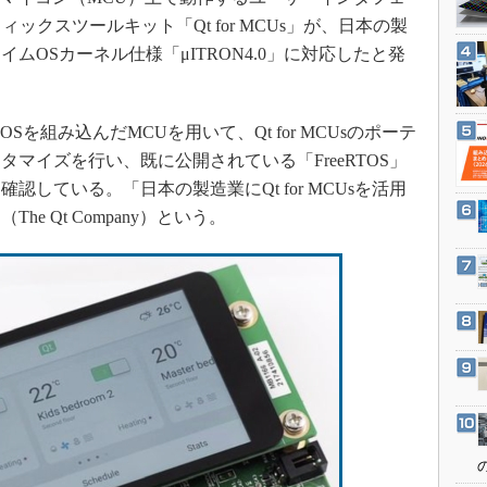
3Dプリンタ
産業オープンネット展
ックスツールキット「Qt for MCUs」が、日本の製
デジタルツインとCAE
ムOSカーネル仕様「μITRON4.0」に対応したと発
S＆OP
インダストリー4.0
OSを組み込んだMCUを用いて、Qt for MCUsのポーテ
イノベーション
マイズを行い、既に公開されている「FreeRTOS」
製造業ビッグデータ
している。「日本の製造業にQt for MCUsを活用
メイドインジャパン
e Qt Company）という。
植物工場
知財マネジメント
海外生産
グローバル設計・開発
制御セキュリティ
新型コロナへの対応