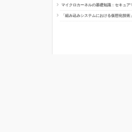
マイクロカーネルの基礎知識：セキュア
「組み込みシステムにおける仮想化技術
RSSフィード
M
MONOist
組み込み開発
モビリティ