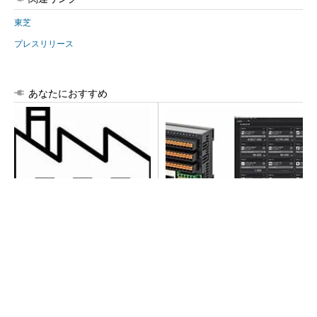
東芝
プレスリリース
あなたにおすすめ
令和8年熊本地震による工場へ
異例ヒット？ 使い勝手にこ
の影響まとめ
だわったオムロンの“オープン
な”IO-Linkマスター
全員がリーダーシップを発揮し、自分より優れ
た人財を育成する
PR(dentsu Japan)