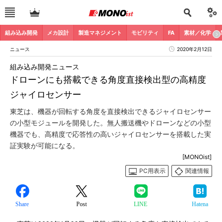
組み込み開発
メカ設計
製造マネジメント
モビリティ
FA
素材／化学
ニュース
2020年2月12日
組み込み開発ニュース
ドローンにも搭載できる角度直接検出型の高精度
ジャイロセンサー
東芝は、機器が回転する角度を直接検出できるジャイロセンサー
の小型モジュールを開発した。無人搬送機やドローンなどの小型
機器でも、高精度で応答性の高いジャイロセンサーを搭載した実
証実験が可能になる。
[MONOist]
PC用表示
関連情報
Share
Post
LINE
Hatena