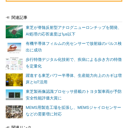
関連記事
東芝が脊髄反射型アナログニューロンチップを開発、
AI処理の応答速度は1μs以下
有機半導体フィルムの光センサーで放射線のパルス検
出に成功
歩行特徴デジタル化技術で、疾病による歩き方の特徴
を定量化
躍進する東芝パワー半導体、生産能力向上のカギは増
床とIoT活用
東芝製画像認識プロセッサ搭載のトヨタ製車両が予防
安全性能評価大賞に
MEMS用製造工場を拡張し、MEMSジャイロセンサー
などの需要増に対応
関連リンク