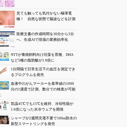
見ても触っても気付かない極薄電
極！ 自然な状態で脳波などを計測
医療文書の作成時間を30分から5分
へ、生成AIで現場の業務効率化
NTTが養殖飼料向け珪藻を育種、DHA
など5種の脂肪酸が1.8倍に
1分間隔で日常生活下の血圧を測定でき
るプログラムを発売
血液中のがんマーカーを基準値の1000
分の1濃度で計測、数分での検査が可能
に
気温45℃でも15℃を維持、冷却性能が
1.6倍になった水冷ウェアを開発
シャープが2週間充電不要で100m防水の
新型スマートリングを発売