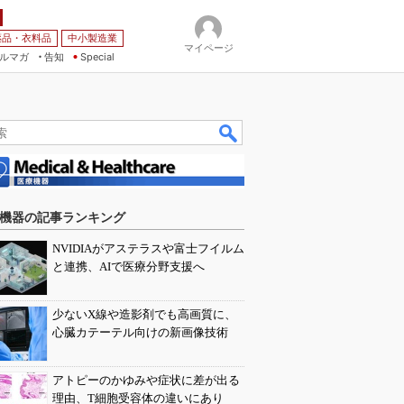
薬品・衣料品
中小製造業
マイページ
ルマガ
告知
Special
機器の記事ランキング
NVIDIAがアステラスや富士フイルム
と連携、AIで医療分野支援へ
少ないX線や造影剤でも高画質に、
心臓カテーテル向けの新画像技術
アトピーのかゆみや症状に差が出る
理由、T細胞受容体の違いにあり