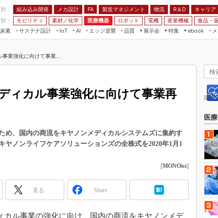
程別：
組み込み開発
メカ設計
製造マネジメント
物流
R＆D
キャリア
FA
業別：
モビリティ
素材／化学
医療機器
ロボット
電機
産業機械
食品・
炭素
サステナ設計
エッジ逆襲
品質
展示会
特集
メ
IoT
AI
ebook
伝承
組み込み開発
CEATEC
読者調査まとめ
編集後記
事業強化に向けて事業...
JIMTOF
保全
メカ設計
つながるクルマ
組込み/エッジ コンピューティング
ス
 AI
製造マネジメント
5G
展＆IoT/5Gソリューション展
VR／AR
FA
ディカル事業強化に向けて事業再
IIFES
モビリティ
フィールドサービス
国際ロボット展
素材／化学
FPGA
医療
ジャパンモビリティショー
組み込み画像技術
ため、国内の商流をキヤノンメディカルシステムズに集約す
TECHNO-FRONTIER
ヤノンライフケアソリューションズの全株式を2020年1月1
組み込みモデリング
人テク展
Windows Embedded
[
MONOist
]
スマート工場EXPO
車載ソフト開発
EdgeTech+
見る
Share
ISO26262
日本ものづくりワールド
無償設計ツール
AUTOMOTIVE WORLD
メディカル事業の強化に向け、国内の商流をキヤノンメデ