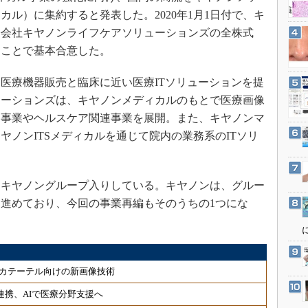
3Dプリンタ
産業オープンネット展
ル）に集約すると発表した。2020年1月1日付で、キ
デジタルツインとCAE
子会社キヤノンライフケアソリューションズの全株式
S＆OP
ることで基本合意した。
インダストリー4.0
医療機器販売と臨床に近い医療ITソリューションを提
イノベーション
ューションズは、キヤノンメディカルのもとで医療画像
製造業ビッグデータ
ム事業やヘルスケア関連事業を展開。また、キヤノンマ
メイドインジャパン
ヤノンITSメディカルを通じて院内の業務系のITソリ
植物工場
知財マネジメント
にキヤノングループ入りしている。キヤノンは、グルー
海外生産
進めており、今回の事業再編もそのうちの1つにな
グローバル設計・開発
制御セキュリティ
新型コロナへの対応
カテーテル向けの新画像技術
連携、AIで医療分野支援へ