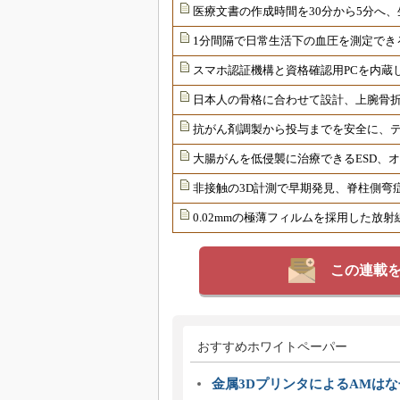
医療文書の作成時間を30分から5分へ、
1分間隔で日常生活下の血圧を測定でき
スマホ認証機構と資格確認用PCを内蔵
日本人の骨格に合わせて設計、上腕骨
抗がん剤調製から投与までを安全に、
大腸がんを低侵襲に治療できるESD、
非接触の3D計測で早期発見、脊柱側弯
0.02mmの極薄フィルムを採用した放
この連載
おすすめホワイトペーパー
金属3DプリンタによるAMは