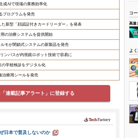
生成AIで現場の業務効率化
コー
るプログラムを発売
高速
した新型「顔認証付きカードリーダー」を発表
折用の治療システムを提供開始
テルモが閉鎖式システムの新製品を発売
よく
オリンパスが内視鏡ロボット技術で容易に
症の学校検診をデジタル化
射線治療用シールを発売
を「連載記事アラート」に登録する
なぜ日本で普及しないのか