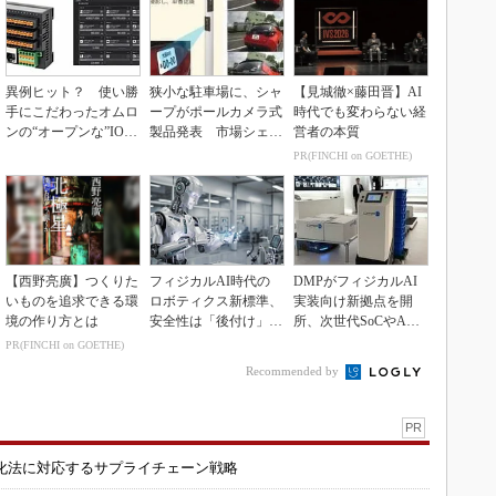
異例ヒット？ 使い勝
狭小な駐車場に、シャ
【見城徹×藤田晋】AI
手にこだわったオムロ
ープがポールカメラ式
時代でも変わらない経
ンの“オープンな”IO-L
製品発表 市場シェア
営者の本質
inkマスター
10％目指す
PR(FINCHI on GOETHE)
【西野亮廣】つくりた
フィジカルAI時代の
DMPがフィジカルAI
いものを追求できる環
ロボティクス新標準、
実装向け新拠点を開
境の作り方とは
安全性は「後付け」で
所、次世代SoCやAM
なく「設計の核心」
Rデモを披露
PR(FINCHI on GOETHE)
Recommended by
PR
化法に対応するサプライチェーン戦略