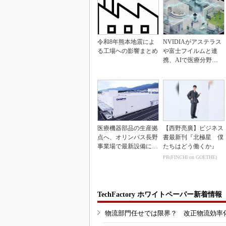
令和8年熊本地震によ
NVIDIAがアステラス
る工場への影響まとめ
や富士フイルムと連
携、AIで医療分野支
援へ
医療機器部品の生産拠
【西野亮廣】ビジネス
点へ、オリンパス長野
書最新刊『北極星 僕
事業場で最新設備に機
たちはどう働くか』
能集約
PR(FINCHI on GOETHE)
TechFactory ホワイトペーパー新着情報
物流部門任せでは限界？ 改正物流効率