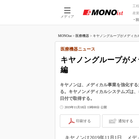
工
産
メディア
脱
つながる技術
AI×技術
MONOist
>
医療機器
>
キヤノングループがメディカル
つながる工場
AI×設備
つながるサービ
Physical
医療機器ニュース
キヤノングループがメ
編
キヤノンは、メディカル事業を強化する
る。キヤノンメディカルシステムズは、キ
日付で取得する。
2019年11月18日 15時00分 公開
印刷する
通知する
キヤノンは2019年11月1日、