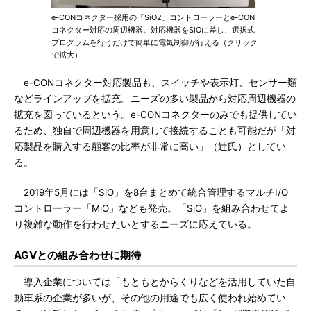
e-CONコネクター採用の「SiO2」コントローラーとe-CON
コネクター対応の周辺機器。対応機器をSiOに差し、選択式
プログラムを行うだけで簡単に電気制御が行える（クリック
で拡大）
e-CONコネクター対応製品も、スイッチや表示灯、センサー類
などラインアップを拡充。ニーズの多い製品から対応周辺機器の
拡充を図っているという。e-CONコネクターのみでも提供してい
るため、独自で周辺機器を用意して接続することも可能だが「対
応製品を購入する顧客の比率が非常に高い」（辻氏）としてい
る。
2019年5月には「SiO」を8台まとめて統合管理するマルチI/O
コントローラー「MiO」なども発売。「SiO」を組み合わせてよ
り複雑な動作を行わせたいとするニーズに応えている。
AGVとの組み合わせに期待
導入企業については「もともとからくりなどを活用していた自
動車系の企業が多いが、その他の用途でも広く使われ始めてい