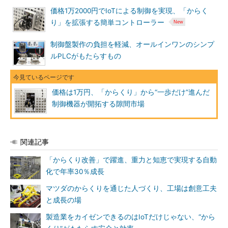
価格1万2000円でIoTによる制御を実現、「からく
り」を拡張する簡単コントローラー
制御盤製作の負担を軽減、オールインワンのシンプ
ルPLCがもたらすもの
価格は1万円、「からくり」から“一歩だけ”進んだ
制御機器が開拓する隙間市場
関連記事
「からくり改善」で躍進、重力と知恵で実現する自動
化で年率30％成長
マツダのからくりを通じた人づくり、工場は創意工夫
と成長の場
製造業をカイゼンできるのはIoTだけじゃない、“から