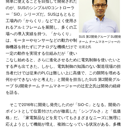
簡単に使えることを目指して開発された
のが、SUSのシンプルI/Oコントローラ
ー「SiO」シリーズだ。SUSはもともと
工場内の「からくり」などでよく使用さ
れるアルミフレームを展開し、多くの工
場への導入実績を持つ。「からくり」
SUS 第2開発グループ SU開発
は、モーターやセンサーなどの動力や制
チーム チームマネージャーの
御機器を持たずにアナログな機構だけで
辻宏之氏
一定の動作を実現する仕組みだが「使い
こなし始めると、さらに進化させるために電気制御を使いたいと
する声も出てきた。しかし、電気制御の知識のない製造現場の担
当者だけでは従来のPLCは難しい上に高価で、この隙間を埋める
何かができないかと考えた」と開発を担当したSUS 第2開発グル
ープ SU開発チーム チームマネージャーの辻宏之氏は開発の経緯
を語る。
そこで2016年に開発し発売したのが「SiO-C」となる。開発の
ポイントとして位置付けたのが徹底した「シンプルさ」と「低価
格」だ。「家電製品などを見ていてもさまざまなニーズに無理に
応えようとして機能が増え、複雑になっている状況がある。多機