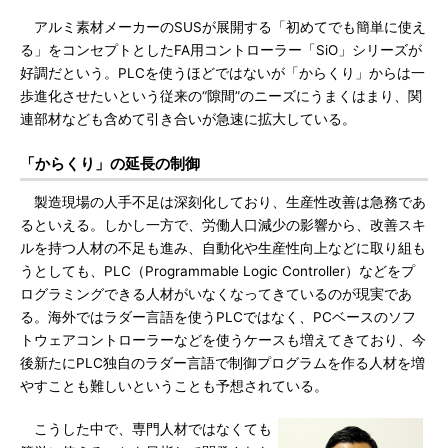
アルミ素材メーカーのSUSが展開する「初めてでも簡単に使え
る」をコンセプトとしたFA用コントローラー「SiO」シリーズが
好調だという。PLCを使うほどではないが「からくり」からは一
歩進化させたいという従来の“隙間”のニーズにうまくはまり、関
連部材なども含めて引き合いが急速に拡大している。
「からくり」の延長の制御
製造現場の人手不足は深刻化しており、生産性改善は急務であ
るといえる。しかし一方で、労働人口減少の影響から、改善スキ
ルを持つ人材の不足も進み、自動化や生産性向上などに取り組も
うとしても、PLC（Programmable Logic Controller）などをプ
ログラミングできる人材がいなくなってきているのが現実であ
る。海外ではラダー言語を使うPLCではなく、PCベースのソフ
トウェアコントローラーなどを使うケースも増えてきており、今
後新たにPLC独自のラダー言語で制御プログラムを作る人材を増
やすことも難しいということも予想されている。
こうした中で、専門人材ではなくても