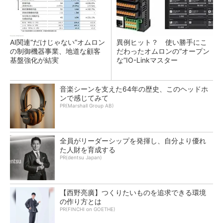
AI関連“だけじゃない”オムロン
異例ヒット？ 使い勝手にこ
の制御機器事業、地道な顧客
だわったオムロンの“オープン
基盤強化が結実
な”IO-Linkマスター
音楽シーンを支えた64年の歴史、このヘッドホ
ンで感じてみて
PR(Marshall Group AB)
全員がリーダーシップを発揮し、自分より優れ
た人財を育成する
PR(dentsu Japan)
【西野亮廣】つくりたいものを追求できる環境
の作り方とは
PR(FINCHI on GOETHE)