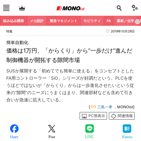
組み込み開発
メカ設計
製造マネジメント
モビリティ
FA
素材／化学
特集
2019年10月29日
簡単自動化
価格は1万円、「からくり」から“一歩だけ”進んだ
制御機器が開拓する隙間市場
SUSが展開する「初めてでも簡単に使える」をコンセプトとした
FA用コントローラー「SiO」シリーズが好調だという。PLCを使
うほどではないが「からくり」からは一歩進化させたいという従
来の“隙間”のニーズにうまくはまり、関連部材なども含めて引き
合いが急速に拡大している。
[
三島一孝
，MONOist]
PC用表示
関連情報
Share
Post
LINE
Hatena