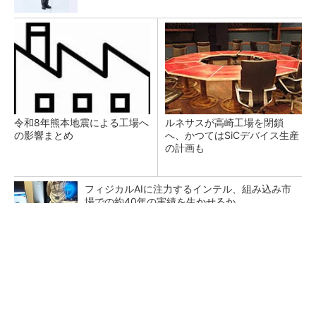
令和8年熊本地震による工場へ
ルネサスが高崎工場を閉鎖
の影響まとめ
へ、かつてはSiCデバイス生産
の計画も
フィジカルAIに注力するインテル、組み込み市
場での約40年の実績を生かせるか
チームが本音で意見を交わし合い、多様な人財
が挑戦できる組織へ
PR(dentsu Japan)