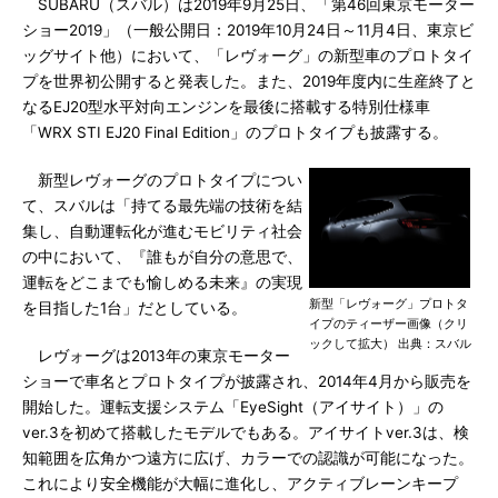
SUBARU（スバル）は2019年9月25日、「第46回東京モーター
ショー2019」（一般公開日：2019年10月24日～11月4日、東京ビ
ッグサイト他）において、「レヴォーグ」の新型車のプロトタイ
プを世界初公開すると発表した。また、2019年度内に生産終了と
なるEJ20型水平対向エンジンを最後に搭載する特別仕様車
「WRX STI EJ20 Final Edition」のプロトタイプも披露する。
新型レヴォーグのプロトタイプについ
て、スバルは「持てる最先端の技術を結
集し、自動運転化が進むモビリティ社会
の中において、『誰もが自分の意思で、
運転をどこまでも愉しめる未来』の実現
新型「レヴォーグ」プロトタ
を目指した1台」だとしている。
イプのティーザー画像（クリ
ックして拡大） 出典：スバル
レヴォーグは2013年の東京モーター
ショーで車名とプロトタイプが披露され、2014年4月から販売を
開始した。運転支援システム「EyeSight（アイサイト）」の
ver.3を初めて搭載したモデルでもある。アイサイトver.3は、検
知範囲を広角かつ遠方に広げ、カラーでの認識が可能になった。
これにより安全機能が大幅に進化し、アクティブレーンキープ