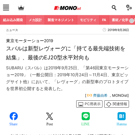
組み込み開発
メカ設計
製造マネジメント
モビリティ
FA
素材／化学
ニュース
2019年9月26日
東京モーターショー2019
スバルは新型レヴォーグに「持てる最先端技術を
結集」、最後のEJ20型水平対向も
SUBARU（スバル）は2019年9月25日、「第46回東京モーターシ
ョー2019」（一般公開日：2019年10月24日～11月4日、東京ビッ
グサイト他）において、「レヴォーグ」の新型車のプロトタイプ
を世界初公開すると発表した。
[
齊藤由希
，MONOist]
PC用表示
関連情報
Share
Post
LINE
Hatena