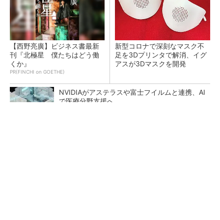
【西野亮廣】ビジネス書最新
新型コロナで深刻なマスク不
刊『北極星 僕たちはどう働
足を3Dプリンタで解消、イグ
くか』
アスが3Dマスクを開発
PR(FINCHI on GOETHE)
NVIDIAがアステラスや富士フイルムと連携、AI
で医療分野支援へ
市販アルミフレームを使えるレール走行型AI監
視ロボットを開発
6枚刃を搭載した新「ラムダッシュ パームイ
ン」 小型設計と意匠性をさらに追求