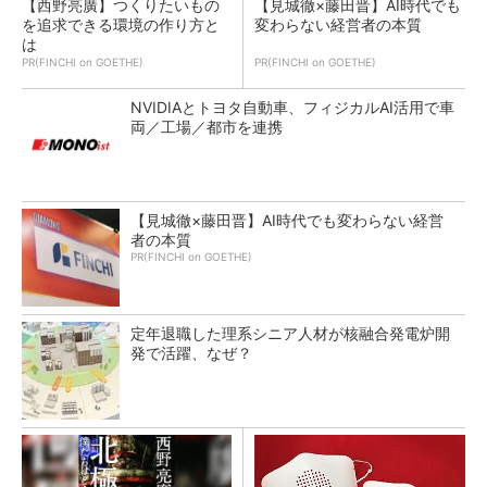
【西野亮廣】つくりたいもの
【見城徹×藤田晋】AI時代でも
を追求できる環境の作り方と
変わらない経営者の本質
は
PR(FINCHI on GOETHE)
PR(FINCHI on GOETHE)
NVIDIAとトヨタ自動車、フィジカルAI活用で車
両／工場／都市を連携
【見城徹×藤田晋】AI時代でも変わらない経営
者の本質
PR(FINCHI on GOETHE)
定年退職した理系シニア人材が核融合発電炉開
発で活躍、なぜ？