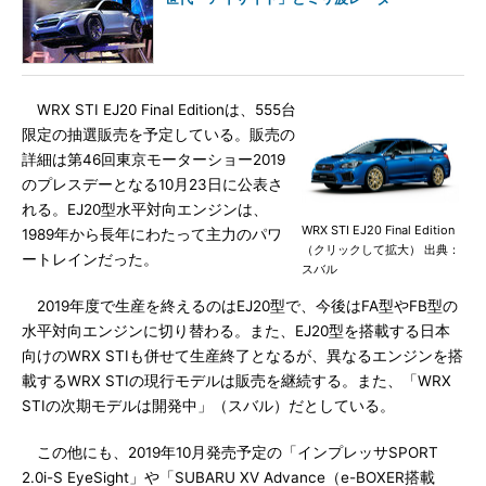
WRX STI EJ20 Final Editionは、555台
限定の抽選販売を予定している。販売の
詳細は第46回東京モーターショー2019
のプレスデーとなる10月23日に公表さ
れる。EJ20型水平対向エンジンは、
WRX STI EJ20 Final Edition
1989年から長年にわたって主力のパワ
（クリックして拡大） 出典：
ートレインだった。
スバル
2019年度で生産を終えるのはEJ20型で、今後はFA型やFB型の
水平対向エンジンに切り替わる。また、EJ20型を搭載する日本
向けのWRX STIも併せて生産終了となるが、異なるエンジンを搭
載するWRX STIの現行モデルは販売を継続する。また、「WRX
STIの次期モデルは開発中」（スバル）だとしている。
この他にも、2019年10月発売予定の「インプレッサSPORT
2.0i-S EyeSight」や「SUBARU XV Advance（e-BOXER搭載