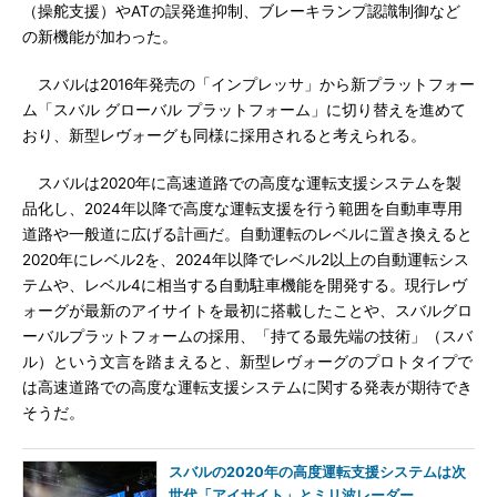
（操舵支援）やATの誤発進抑制、ブレーキランプ認識制御など
の新機能が加わった。
スバルは2016年発売の「インプレッサ」から新プラットフォー
ム「スバル グローバル プラットフォーム」に切り替えを進めて
おり、新型レヴォーグも同様に採用されると考えられる。
スバルは2020年に高速道路での高度な運転支援システムを製
品化し、2024年以降で高度な運転支援を行う範囲を自動車専用
道路や一般道に広げる計画だ。自動運転のレベルに置き換えると
2020年にレベル2を、2024年以降でレベル2以上の自動運転シス
テムや、レベル4に相当する自動駐車機能を開発する。現行レヴ
ォーグが最新のアイサイトを最初に搭載したことや、スバルグロ
ーバルプラットフォームの採用、「持てる最先端の技術」（スバ
ル）という文言を踏まえると、新型レヴォーグのプロトタイプで
は高速道路での高度な運転支援システムに関する発表が期待でき
そうだ。
スバルの2020年の高度運転支援システムは次
世代「アイサイト」とミリ波レーダー