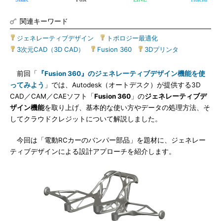
関連キーワード
ジェネレーティブデザイン
|
トポロジー最適化
|
3次元CAD（3D CAD）
|
Fusion 360
|
3Dプリンタ
前回「
『Fusion 360』のジェネレーティブデザイン機能を使
ってみよう
」では、Autodesk（オートデスク）が提供する3D
CAD／CAM／CAEソフト「
Fusion 360
」の
ジェネレーティブデ
ザイン機能
を取り上げ、基本的な使い方やデータの処理方法、そ
してクラウドクレジットについて解説しました。
今回は「電動RCカーのバンパー部品」を題材に、ジェネレー
ティブデザインによる設計アプローチを紹介します。