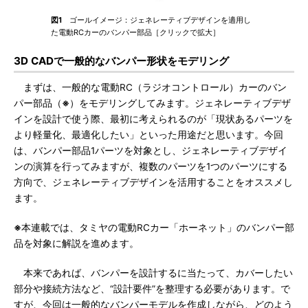
図1
ゴールイメージ：ジェネレーティブデザインを適用し
た電動RCカーのバンパー部品［クリックで拡大］
3D CADで一般的なバンパー形状をモデリング
まずは、一般的な電動RC（ラジオコントロール）カーのバン
パー部品（
※
）をモデリングしてみます。ジェネレーティブデザ
インを設計で使う際、最初に考えられるのが「現状あるパーツを
より軽量化、最適化したい」といった用途だと思います。今回
は、バンパー部品1パーツを対象とし、ジェネレーティブデザイ
ンの演算を行ってみますが、複数のパーツを1つのパーツにする
方向で、ジェネレーティブデザインを活用することをオススメし
ます。
※
本連載では、タミヤの電動RCカー「ホーネット」のバンパー部
品を対象に解説を進めます。
本来であれば、バンパーを設計するに当たって、カバーしたい
部分や接続方法など、“設計要件”を整理する必要があります。で
すが、今回は一般的なバンパーモデルを作成しながら、どのよう