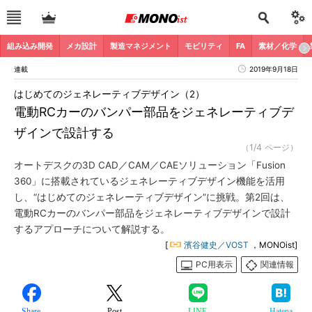
組み込み開発
メカ設計
製造マネジメント
モビリティ
FA
素材／化学
連載
2019年9月18日
はじめてのジェネレーティブデザイン（2）
電動RCカーのバンパー部品をジェネレーティブデ
ザインで設計する
（1/4 ページ）
オートデスクの3D CAD／CAM／CAEソリューション「Fusion
360」に搭載されているジェネレーティブデザイン機能を活用
し、“はじめてのジェネレーティブデザイン”に挑戦。第2回は、
電動RCカーのバンパー部品をジェネレーティブデザインで設計
するアプローチについて解説する。
[
濱谷健史／VOST
，MONOist]
PC用表示
関連情報
Share
Post
LINE
Hatena