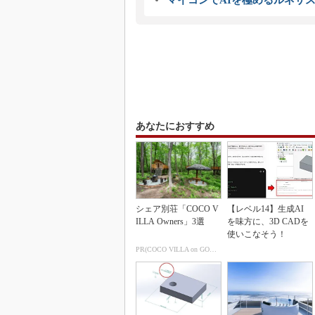
マイコンでAIを極めるルネサ
あなたにおすすめ
シェア別荘「COCO V
【レベル14】生成AI
ILLA Owners」3選
を味方に、3D CADを
使いこなそう！
PR(COCO VILLA on GOETHE)