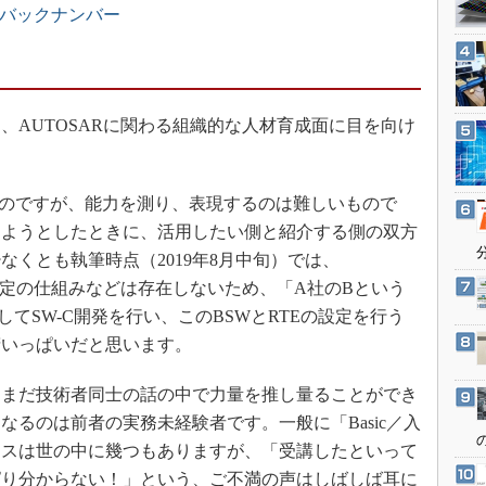
3Dプリンタ
」バックナンバー
産業オープンネット展
デジタルツインとCAE
S＆OP
インダストリー4.0
AUTOSARに関わる組織的な人材育成面に目を向け
イノベーション
製造業ビッグデータ
いのですが、能力を測り、表現するのは難しいもので
メイドインジャパン
しようとしたときに、活用したい側と紹介する側の双方
植物工場
くとも執筆時点（2019年8月中旬）では、
知財マネジメント
認定の仕組みなどは存在しないため、「A社のBという
海外生産
てSW-C開発を行い、このBSWとRTEの設定を行う
精いっぱいだと思います。
グローバル設計・開発
制御セキュリティ
まだ技術者同士の話の中で力量を推し量ることができ
新型コロナへの対応
るのは前者の実務未経験者です。一般に「Basic／入
ースは世の中に幾つもありますが、「受講したといって
ぱり分からない！」という、ご不満の声はしばしば耳に