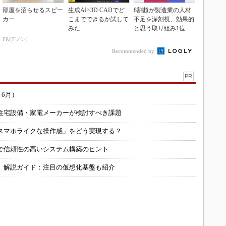
部屋を沼らせるスピー
生成AI×3D CADでど
8割超が製造業の人材
カー
こまでできるか試して
不足を深刻視、効果的
みた
と思う取り組み1位は
待遇改善
PR(デノン)
Recommended by
PR
～6月）
住宅設備・家電メーカーが検討すべき課題
スマホライクな操作感」をどう実現する？
で信頼性の高いシステム構築のヒント
」解説ガイド：注目の仮想化基盤も紹介