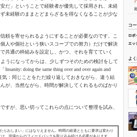
不安だ」ということで経験者が優先して採用され、未経
れず未経験のままとどまらざるを得なくなることが少な
コー
信頼を寄せられるようにすることが必要なのです。こ
ロボ
（個人や個社という狭いスコープでの努力）だけで解決
エッ
体で共通の枠組みを設定し、かつ、それを育てていく
よく
るようになってからは、少しずつそのための検討をして
ing the same thing over and over again and
ults.（筆者訳「狂気：同じことをただ繰り返しておきながら、違う結
せんが、当然ながら、時間が解決してくれるものばかり
ですが、思い切ってこれらの点について整理を試み、
したらおしまい」にはなりえません。時間の経過とともに要求は変わり
し続けるためには、現場からのフィードバックを取り込み続ける必要があります。