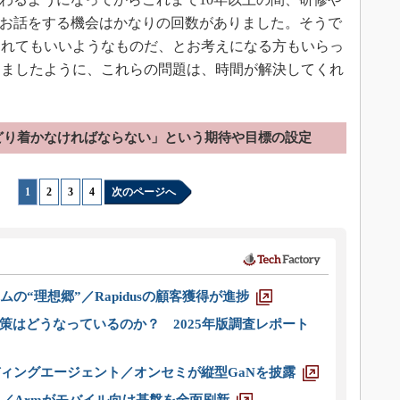
してお話をする機会はかなりの回数がありました。そうで
くれてもいいようなものだ、とお考えになる方もいらっ
きましたように、これらの問題は、時間が解決してくれ
どり着かなければならない」という期待や目標の設定
1
|
2
|
3
|
4
次のページへ
ムの“理想郷”／Rapidusの顧客獲得が進捗
策はどうなっているのか？ 2025年版調査レポート
ディングエージェント／オンセミが縦型GaNを披露