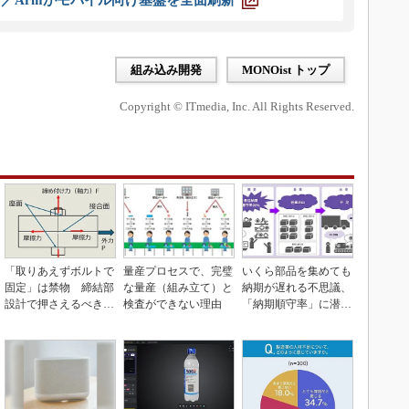
ス／Armがモバイル向け基盤を全面刷新
組み込み開発
MONOist トップ
Copyright © ITmedia, Inc. All Rights Reserved.
「取りあえずボルトで
量産プロセスで、完璧
いくら部品を集めても
固定」は禁物 締結部
な量産（組み立て）と
納期が遅れる不思議、
設計で押さえるべき基
検査ができない理由
「納期順守率」に潜む
本
ワナ