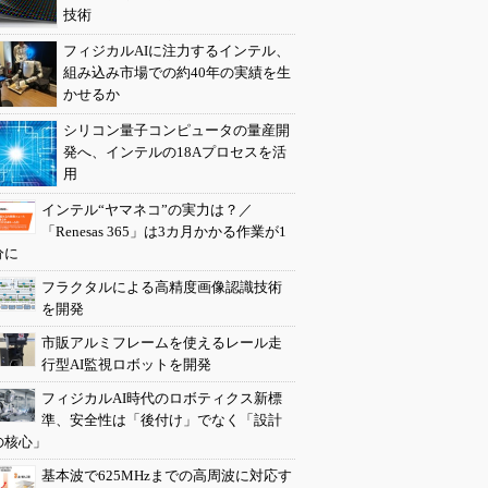
技術
フィジカルAIに注力するインテル、
組み込み市場での約40年の実績を生
かせるか
シリコン量子コンピュータの量産開
発へ、インテルの18Aプロセスを活
用
インテル“ヤマネコ”の実力は？／
「Renesas 365」は3カ月かかる作業が1
分に
フラクタルによる高精度画像認識技術
を開発
市販アルミフレームを使えるレール走
行型AI監視ロボットを開発
フィジカルAI時代のロボティクス新標
準、安全性は「後付け」でなく「設計
の核心」
基本波で625MHzまでの高周波に対応す