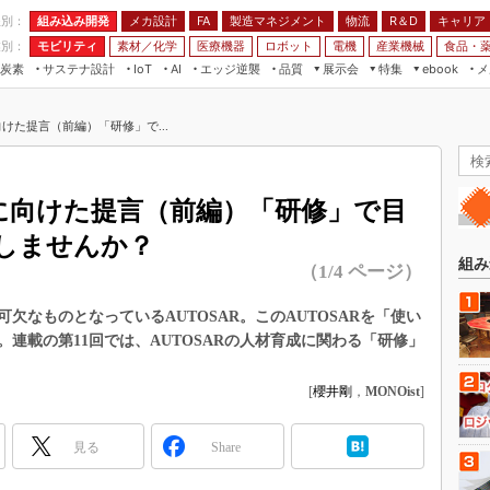
程別：
組み込み開発
メカ設計
製造マネジメント
物流
R＆D
キャリア
FA
業別：
モビリティ
素材／化学
医療機器
ロボット
電機
産業機械
食品・
炭素
サステナ設計
エッジ逆襲
品質
展示会
特集
メ
IoT
AI
ebook
伝承
組み込み開発
CEATEC
読者調査まとめ
編集後記
向けた提言（前編）「研修」で...
JIMTOF
保全
メカ設計
つながるクルマ
組込み/エッジ コンピューティング
ス
 AI
製造マネジメント
5G
展＆IoT/5Gソリューション展
VR／AR
FA
成に向けた提言（前編）「研修」で目
IIFES
モビリティ
フィールドサービス
しませんか？
国際ロボット展
素材／化学
FPGA
組み
（1/4 ページ）
ジャパンモビリティショー
組み込み画像技術
TECHNO-FRONTIER
欠なものとなっているAUTOSAR。このAUTOSARを「使い
組み込みモデリング
連載の第11回では、AUTOSARの人材育成に関わる「研修」
人テク展
Windows Embedded
スマート工場EXPO
[
櫻井剛
，
MONOist
]
車載ソフト開発
EdgeTech+
ISO26262
日本ものづくりワールド
見る
Share
無償設計ツール
AUTOMOTIVE WORLD