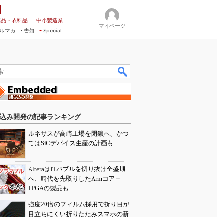
薬品・衣料品
中小製造業
マイページ
ルマガ
告知
Special
込み開発の記事ランキング
ルネサスが高崎工場を閉鎖へ、かつ
てはSiCデバイス生産の計画も
AlteraはITバブルを切り抜け全盛期
へ、時代を先取りしたArmコア＋
FPGAの製品も
強度20倍のフィルム採用で折り目が
目立ちにくい折りたたみスマホの新