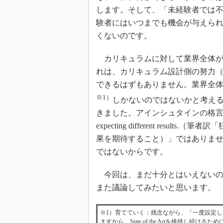
します。そして、「未経験者では
験者にはいつまでも機会が与えら
くないのです。
カリキュラムに対して業界全体が
れは、カリキュラム設計側の努力
できるはずもありません。業界全
※1）
しかないのではないかと考え
きました。アインシュタインの格言「Insanity: do
expecting different res
果を期待すること）」ではありま
ではないからです。
今回は、まだ十分とはいえないの
また議論してみたいと思います。
※1）育てていく：残念ながら、「一度設定
ますから、State of the Artを維持