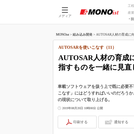
工
産
メディア
脱
つながる技術
AI×技術
MONOist
>
組み込み開発
>
AUTOSAR人材の育成に
つながる工場
AI×設備
つながるサービ
Physical
AUTOSARを使いこなす（11）
AUTOSAR人材の育
指すものを一緒に見直
車載ソフトウェアを扱う上で既に必要不可
こなす」にはどうすればいいのだろうか。
の現状について取り上げる。
2019年08月20日 10時00分 公開
印刷する
通知する