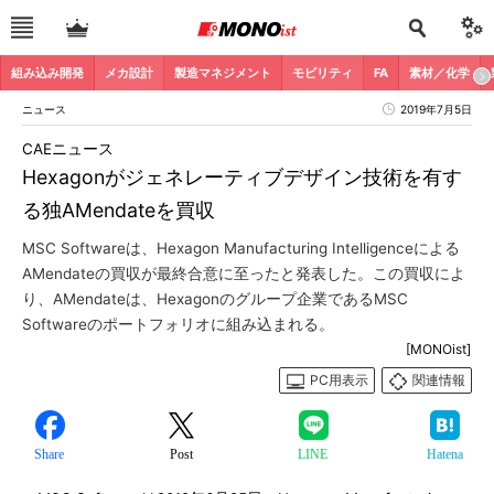
組み込み開発
メカ設計
製造マネジメント
モビリティ
FA
素材／化学
ニュース
2019年7月5日
CAEニュース
Hexagonがジェネレーティブデザイン技術を有す
る独AMendateを買収
MSC Softwareは、Hexagon Manufacturing Intelligenceによる
AMendateの買収が最終合意に至ったと発表した。この買収によ
り、AMendateは、Hexagonのグループ企業であるMSC
Softwareのポートフォリオに組み込まれる。
[MONOist]
PC用表示
関連情報
Share
Post
LINE
Hatena