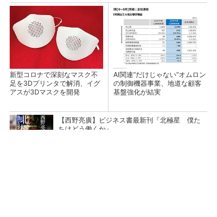
新型コロナで深刻なマスク不
AI関連“だけじゃない”オムロン
足を3Dプリンタで解消、イグ
の制御機器事業、地道な顧客
アスが3Dマスクを開発
基盤強化が結実
【西野亮廣】ビジネス書最新刊『北極星 僕た
ちはどう働くか』
PR(FINCHI on GOETHE)
【レベル14】生成AIを味方に、3D CADを使い
こなそう！