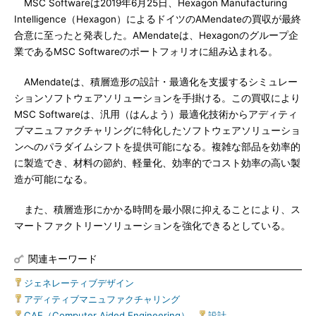
MSC Softwareは2019年6月25日、Hexagon Manufacturing
Intelligence（Hexagon）によるドイツのAMendateの買収が最終
合意に至ったと発表した。AMendateは、Hexagonのグループ企
業であるMSC Softwareのポートフォリオに組み込まれる。
AMendateは、積層造形の設計・最適化を支援するシミュレー
ションソフトウェアソリューションを手掛ける。この買収により
MSC Softwareは、汎用（はんよう）最適化技術からアディティ
ブマニュファクチャリングに特化したソフトウェアソリューショ
ンへのパラダイムシフトを提供可能になる。複雑な部品を効率的
に製造でき、材料の節約、軽量化、効率的でコスト効率の高い製
造が可能になる。
また、積層造形にかかる時間を最小限に抑えることにより、ス
マートファクトリーソリューションを強化できるとしている。
関連キーワード
ジェネレーティブデザイン
|
アディティブマニュファクチャリング
|
CAE（Computer Aided Engineering）
|
設計