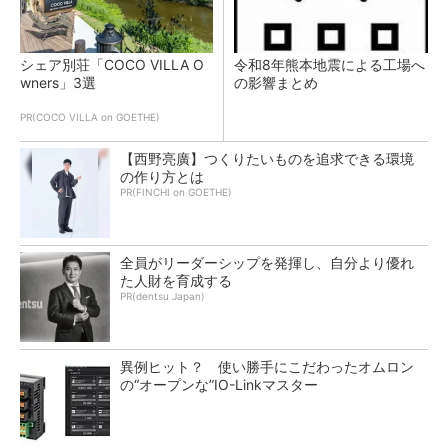
シェア別荘「COCO VILLA O
令和8年熊本地震による工場へ
wners」3選
の影響まとめ
PR(COCO VILLA on GOETHE)
【西野亮廣】つくりたいものを追求できる環境
の作り方とは
PR(FINCHI on GOETHE)
全員がリーダーシップを発揮し、自分より優れ
た人財を育成する
PR(dentsu Japan)
異例ヒット？ 使い勝手にこだわったオムロン
の“オープンな”IO-Linkマスター