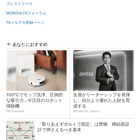
プレスリリース
MONOist FAフォーラム
FAメルマガ登録ページ
あなたにおすすめ
100℃でモップ洗浄、圧倒的
全員がリーダーシップを発揮
な吸引力…今注目のロボット
し、自分より優れた人財を育
掃除機
成する
PR(Dreame)
PR(dentsu Japan)
「取りあえずボルトで固定」は禁物 締結部設
計で押さえるべき基本