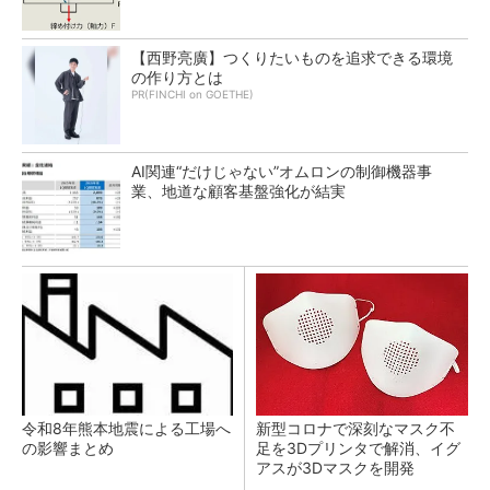
【西野亮廣】つくりたいものを追求できる環境
の作り方とは
PR(FINCHI on GOETHE)
AI関連“だけじゃない”オムロンの制御機器事
業、地道な顧客基盤強化が結実
令和8年熊本地震による工場へ
新型コロナで深刻なマスク不
の影響まとめ
足を3Dプリンタで解消、イグ
アスが3Dマスクを開発