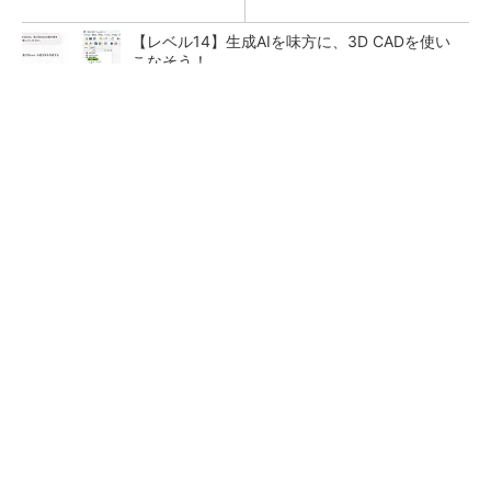
【レベル14】生成AIを味方に、3D CADを使い
こなそう！
音楽シーンを支えた64年の歴史、このヘッドホ
ンで感じてみて
PR(Marshall Group AB)
狭小な駐車場に、シャープがポールカメラ式製
品発表 市場シェア10％目指す