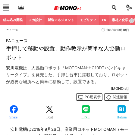
組み込み開発
メカ設計
製造マネジメント
モビリティ
FA
素材／化学
ニュース
2018年10月18日
FAニュース
手押しで移動や設置、動作教示が簡単な人協働ロ
ボット
安川電機は、人協働ロボット「MOTOMAN-HC10DTハンドキャ
リータイプ」を発売した。手押し台車に搭載しており、ロボット
が必要な場所へと簡単に移動して、設置できる。
[MONOist]
PC用表示
関連情報
Share
Post
LINE
Hatena
安川電機は2018年9月26日、産業用ロボットMOTOMAN（モー