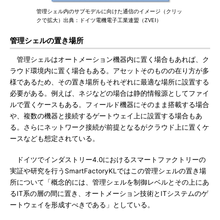
管理シェル内のサブモデルに向けた通信のイメージ（クリッ
クで拡大）出典：ドイツ電機電子工業連盟（ZVEI）
管理シェルの置き場所
管理シェルはオートメーション機器内に置く場合もあれば、ク
ラウド環境内に置く場合もある。アセットそのものの在り方が多
様であるため、その置き場所もそれぞれに最適な場所に設置する
必要がある。例えば、ネジなどの場合は静的情報源としてファイ
ルで置くケースもある。フィールド機器にそのまま搭載する場合
や、複数の機器と接続するゲートウェイ上に設置する場合もあ
る。さらにネットワーク接続が前提となるがクラウド上に置くケ
ースなども想定されている。
ドイツでインダストリー4.0におけるスマートファクトリーの
実証や研究を行うSmartFactoryKLではこの管理シェルの置き場
所について「概念的には、管理シェルを制御レベルとその上にあ
るIT系の層の間に置き、オートメーション技術とITシステムのゲ
ートウェイを形成すべきである」としている。