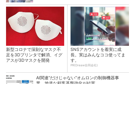
新型コロナで深刻なマスク不
SNSアカウントを着実に成
足を3Dプリンタで解消、イグ
長。実はみんなココ使ってま
アスが3Dマスクを開発
す。
PR(Dreaw合同会社)
AI関連“だけじゃない”オムロンの制御機器事
業、地道な顧客基盤強化が結実
【レベル14】生成AIを味方に、3D CADを使い
こなそう！