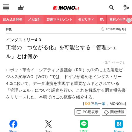
組み込み開発
メカ設計
製造マネジメント
モビリティ
FA
素材／化学
特集
2018年10月1日
インダストリー4.0
工場の「つながる化」を可能とする「管理シェ
ル」とは何か
（3/4 ページ）
ロボット革命イニシアティブ協議会（RRI）の“IoTによる製造ビ
ジネス変革WG（WG1）”では、ドイツが進めるインダストリー
4.0において、データ連携を実現する重要なカギとされている
「管理シェル」について調査を行い、これを解説する調査報告書
をリリースした。本稿ではこの概要を紹介する。
[
三島一孝
，MONOist]
PC用表示
関連情報
Share
Post
LINE
Hatena