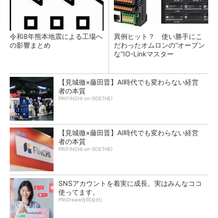
令和8年熊本地震による工場へ
異例ヒット？ 使い勝手にこ
の影響まとめ
だわったオムロンの“オープン
な”IO-Linkマスター
【見城徹×藤田晋】AI時代でも変わらない経営
者の本質
PR(FINCHI on GOETHE)
【見城徹×藤田晋】AI時代でも変わらない経営
者の本質
PR(FINCHI on GOETHE)
SNSアカウントを着実に成長。実はみんなココ
使ってます。
PR(Dreaw合同会社)