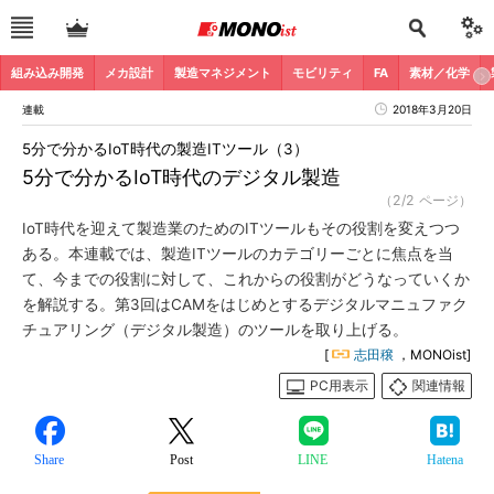
組み込み開発
メカ設計
製造マネジメント
モビリティ
FA
素材／化学
連載
2018年3月20日
5分で分かるIoT時代の製造ITツール（3）
5分で分かるIoT時代のデジタル製造
（2/2 ページ）
IoT時代を迎えて製造業のためのITツールもその役割を変えつつ
ある。本連載では、製造ITツールのカテゴリーごとに焦点を当
て、今までの役割に対して、これからの役割がどうなっていくか
を解説する。第3回はCAMをはじめとするデジタルマニュファク
チュアリング（デジタル製造）のツールを取り上げる。
[
志田穣
，MONOist]
PC用表示
関連情報
Share
Post
LINE
Hatena