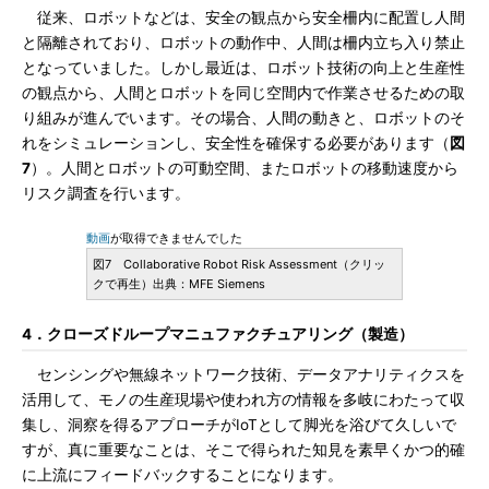
従来、ロボットなどは、安全の観点から安全柵内に配置し人間
と隔離されており、ロボットの動作中、人間は柵内立ち入り禁止
となっていました。しかし最近は、ロボット技術の向上と生産性
の観点から、人間とロボットを同じ空間内で作業させるための取
り組みが進んでいます。その場合、人間の動きと、ロボットのそ
れをシミュレーションし、安全性を確保する必要があります（
図
7
）。人間とロボットの可動空間、またロボットの移動速度から
リスク調査を行います。
動画
が取得できませんでした
図7 Collaborative Robot Risk Assessment（クリッ
クで再生）出典：MFE Siemens
4．クローズドループマニュファクチュアリング（製造）
センシングや無線ネットワーク技術、データアナリティクスを
活用して、モノの生産現場や使われ方の情報を多岐にわたって収
集し、洞察を得るアプローチがIoTとして脚光を浴びて久しいで
すが、真に重要なことは、そこで得られた知見を素早くかつ的確
に上流にフィードバックすることになります。