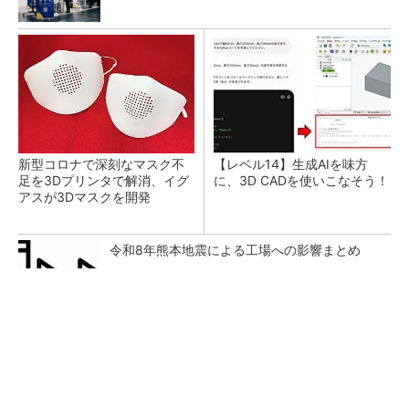
新型コロナで深刻なマスク不
【レベル14】生成AIを味方
足を3Dプリンタで解消、イグ
に、3D CADを使いこなそう！
アスが3Dマスクを開発
令和8年熊本地震による工場への影響まとめ
未来を一緒に…顧客と共に予測不能な未来をワ
クワクする場所へ
PR(dentsu Japan)