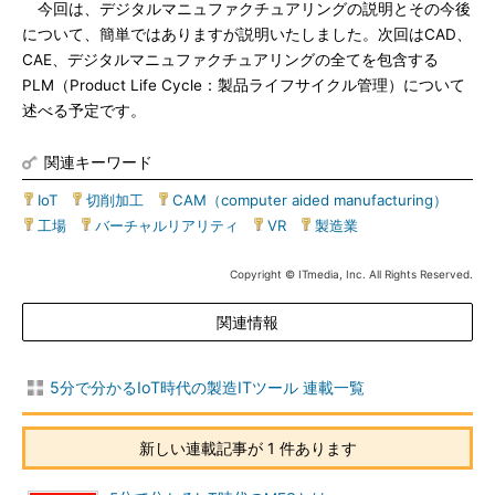
今回は、デジタルマニュファクチュアリングの説明とその今後
について、簡単ではありますが説明いたしました。次回はCAD、
CAE、デジタルマニュファクチュアリングの全てを包含する
PLM（Product Life Cycle：製品ライフサイクル管理）について
述べる予定です。
関連キーワード
IoT
|
切削加工
|
CAM（computer aided manufacturing）
|
工場
|
バーチャルリアリティ
|
VR
|
製造業
Copyright © ITmedia, Inc. All Rights Reserved.
関連情報
5分で分かるIoT時代の製造ITツール 連載一覧
新しい連載記事が 1 件あります