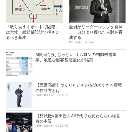
「取りあえずボルトで固定」
全員がリーダーシップを発揮
は禁物 締結部設計で押さえ
し、自分より優れた人財を育
るべき基本
成する
PR(dentsu Japan)
AI関連“だけじゃない”オムロンの制御機器事
業、地道な顧客基盤強化が結実
【西野亮廣】つくりたいものを追求できる環境
の作り方とは
PR(FINCHI on GOETHE)
【見城徹×藤田晋】AI時代でも変わらない経営
者の本質
PR(FINCHI on GOETHE)