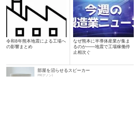
令和8年熊本地震による工場へ
なぜ熊本に半導体産業が集ま
の影響まとめ
るのか――地震で工場稼働停
止相次ぐ
部屋を沼らせるスピーカー
PR(デノン)
ソニーグループはイメージセンサーが過去最高
益、熊本地震の影響も限定的
リンテック、200億円投じ福岡に次世代半導体