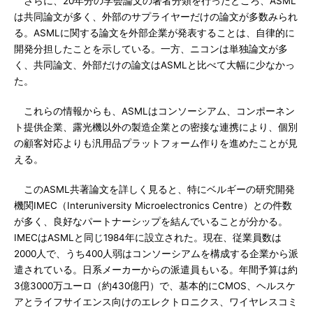
さらに、20年分の学会論文の著者分類を行ったところ、ASML
は共同論文が多く、外部のサプライヤーだけの論文が多数みられ
る。ASMLに関する論文を外部企業が発表することは、自律的に
開発分担したことを示している。一方、ニコンは単独論文が多
く、共同論文、外部だけの論文はASMLと比べて大幅に少なかっ
た。
これらの情報からも、ASMLはコンソーシアム、コンポーネン
ト提供企業、露光機以外の製造企業との密接な連携により、個別
の顧客対応よりも汎用品プラットフォーム作りを進めたことが見
える。
このASML共著論文を詳しく見ると、特にベルギーの研究開発
機関IMEC（Interuniversity Microelectronics Centre）との件数
が多く、良好なパートナーシップを結んでいることが分かる。
IMECはASMLと同じ1984年に設立された。現在、従業員数は
2000人で、うち400人弱はコンソーシアムを構成する企業から派
遣されている。日系メーカーからの派遣員もいる。年間予算は約
3億3000万ユーロ（約430億円）で、基本的にCMOS、ヘルスケ
アとライフサイエンス向けのエレクトロニクス、ワイヤレスコミ