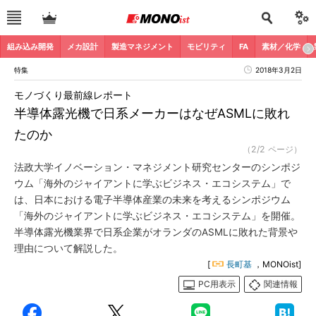
組み込み開発
メカ設計
製造マネジメント
モビリティ
FA
素材／化学
特集
2018年3月2日
モノづくり最前線レポート
半導体露光機で日系メーカーはなぜASMLに敗れ
たのか
（2/2 ページ）
法政大学イノベーション・マネジメント研究センターのシンポジ
ウム「海外のジャイアントに学ぶビジネス・エコシステム」で
は、日本における電子半導体産業の未来を考えるシンポジウム
「海外のジャイアントに学ぶビジネス・エコシステム」を開催。
半導体露光機業界で日系企業がオランダのASMLに敗れた背景や
理由について解説した。
[
長町基
，MONOist]
PC用表示
関連情報