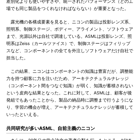
差別化よりも使いやすさや、統一されたパフォーマンス（どの工
場でも同じ製品をつくれなければならない）が重要となった。
露光機の各構成要素を見ると、ニコンの製品は投影レンズ系、
照明系、制御ステージ、ボディー、アライメント、ソフトウェア
まで、光源以外は自社で調達している。ASMLは投影レンズ、照
明系はZeiss（カールツァイス）で、制御ステージはフィリップ
スなど、コンポーネントの全てを外注しソフトウェアだけ自社で
担当した。
この結果、ニコンはコンポーネントの知識は豊富だが、調整能
力を持つ顧客に力を注いだため、アーキテクチュラルナレッジ
（コンポーネント間をつなぐ知識）が弱く、知識が蓄積されない
という皮肉な結果となった。これに対して、ASMLは、顧客が後
発組でもあったことから、製品の納品時に調整まで行うようにな
り、学習の機会が増え、アーキテクチュラルナレッジが蓄積して
いったといえる。
共同研究が多いASML、自前主義のニコン