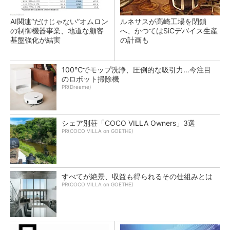
AI関連“だけじゃない”オムロン
ルネサスが高崎工場を閉鎖
の制御機器事業、地道な顧客
へ、かつてはSiCデバイス生産
基盤強化が結実
の計画も
100℃でモップ洗浄、圧倒的な吸引力…今注目
のロボット掃除機
PR(Dreame)
シェア別荘「COCO VILLA Owners」3選
PR(COCO VILLA on GOETHE)
すべてが絶景、収益も得られるその仕組みとは
PR(COCO VILLA on GOETHE)