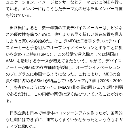
ュニケーション、イメージセンサーなどテーマごとにR&Dを行っ
ている。メンバーにはこうしたテーマ別のゼネラルメンバー制度
を設けている。
田路氏によると、数十年前の主要デバイスメーカーは、ビジネ
スの優位性を保つために、他社よりも早く新しい製造装置を導入
しようと買い求め始めた。そこでIMECは二番手クラスのデバイ
スメーカーと手を組んでオープンイノベーションとすることに狙
いを定め（当時のTSMC）、この段階で露光機としては隣国の
ASMLを活用するケースが増えてきたという。やがて、デバイス
メーカーがIMECの存在価値を認識し、オープンイノベーション
のプログラムに参画するようになった。これにより、IMECの会
員企業に占めるASMLが納品しているシェアは7割（2008～2010
年）を占めるようになった。IMECの非会員の同シェアは同4割弱
であるだけに、この両者の関係は深く結びついていることが分か
る。
日系企業も日本で半導体のコンソーシアムを作ったが、国際的
な組織にはできずに、運営もうまくいかなかったという点もネガ
ティブに働いた。