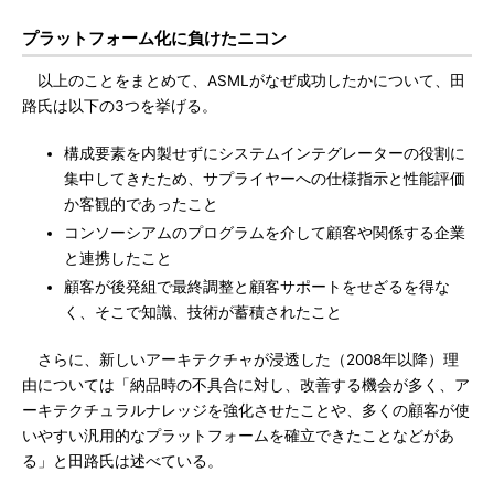
プラットフォーム化に負けたニコン
以上のことをまとめて、ASMLがなぜ成功したかについて、田
路氏は以下の3つを挙げる。
構成要素を内製せずにシステムインテグレーターの役割に
集中してきたため、サプライヤーへの仕様指示と性能評価
か客観的であったこと
コンソーシアムのプログラムを介して顧客や関係する企業
と連携したこと
顧客が後発組で最終調整と顧客サポートをせざるを得な
く、そこで知識、技術が蓄積されたこと
さらに、新しいアーキテクチャが浸透した（2008年以降）理
由については「納品時の不具合に対し、改善する機会が多く、ア
ーキテクチュラルナレッジを強化させたことや、多くの顧客が使
いやすい汎用的なプラットフォームを確立できたことなどがあ
る」と田路氏は述べている。