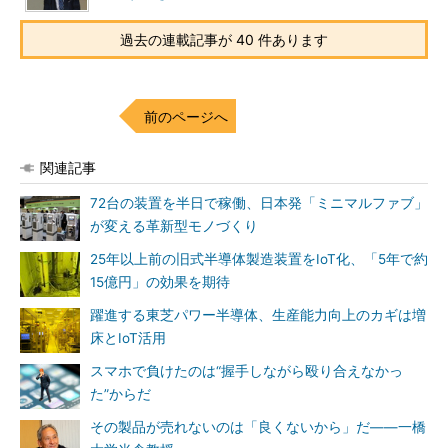
過去の連載記事が 40 件あります
前のページへ
関連記事
72台の装置を半日で稼働、日本発「ミニマルファブ」
が変える革新型モノづくり
25年以上前の旧式半導体製造装置をIoT化、「5年で約
15億円」の効果を期待
躍進する東芝パワー半導体、生産能力向上のカギは増
床とIoT活用
スマホで負けたのは“握手しながら殴り合えなかっ
た”からだ
その製品が売れないのは「良くないから」だ――一橋