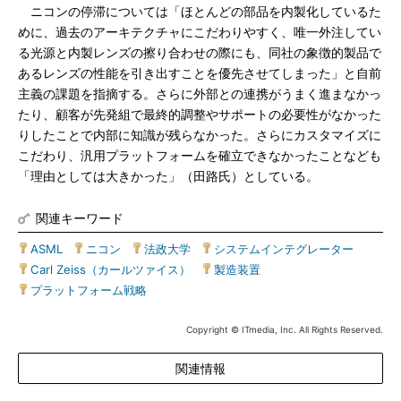
ニコンの停滞については「ほとんどの部品を内製化しているた
めに、過去のアーキテクチャにこだわりやすく、唯一外注してい
る光源と内製レンズの擦り合わせの際にも、同社の象徴的製品で
あるレンズの性能を引き出すことを優先させてしまった」と自前
主義の課題を指摘する。さらに外部との連携がうまく進まなかっ
たり、顧客が先発組で最終的調整やサポートの必要性がなかった
りしたことで内部に知識が残らなかった。さらにカスタマイズに
こだわり、汎用プラットフォームを確立できなかったことなども
「理由としては大きかった」（田路氏）としている。
関連キーワード
ASML
|
ニコン
|
法政大学
|
システムインテグレーター
|
Carl Zeiss（カールツァイス）
|
製造装置
|
プラットフォーム戦略
Copyright © ITmedia, Inc. All Rights Reserved.
関連情報