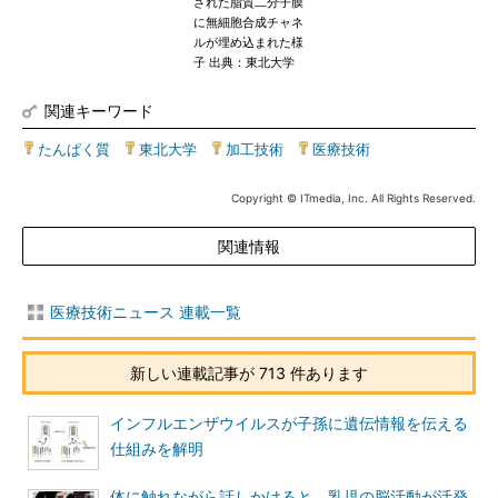
された脂質二分子膜
に無細胞合成チャネ
ルが埋め込まれた様
子 出典：東北大学
関連キーワード
たんぱく質
|
東北大学
|
加工技術
|
医療技術
Copyright © ITmedia, Inc. All Rights Reserved.
関連情報
医療技術ニュース 連載一覧
新しい連載記事が 713 件あります
インフルエンザウイルスが子孫に遺伝情報を伝える
仕組みを解明
体に触れながら話しかけると、乳児の脳活動が活発