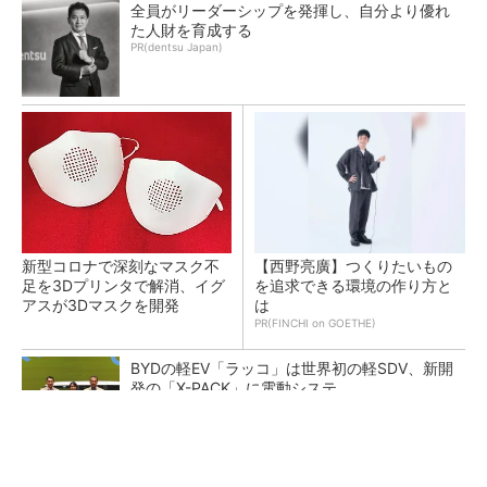
全員がリーダーシップを発揮し、自分より優れ
た人財を育成する
PR(dentsu Japan)
新型コロナで深刻なマスク不
【西野亮廣】つくりたいもの
足を3Dプリンタで解消、イグ
を追求できる環境の作り方と
アスが3Dマスクを開発
は
PR(FINCHI on GOETHE)
BYDの軽EV「ラッコ」は世界初の軽SDV、新開
発の「X-PACK」に電動システ...
ペロブスカイト太陽電池の量産に有効なイン