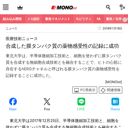
組み込み開発
メカ設計
製造マネジメント
モビリティ
FA
素材／化学
ニュース
2018年1月19日
医療技術ニュース
合成した膜タンパク質の薬物感受性の記録に成功
東北大学は、半導体微細加工技術と、細胞を使わずに膜タンパク
質を合成する無細胞合成技術とを融合することで、ヒトの心筋に
存在するhERGチャネルと呼ばれる膜タンパク質の薬物感受性を
記録することに成功した。
[MONOist]
PC用表示
関連情報
Share
Post
LINE
Hatena
東北大学は2017年12月25日、半導体微細加工技術と、細胞を
使わずに膜タンパク質を合成する無細胞合成技術とを融合するこ