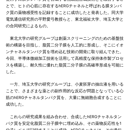
とで、ヒトの心筋に存在するhERGチャネルと呼ばれる膜タンパ
ク質の薬物感受性を記録することに成功したと発表した。同大学
電気通信研究所の平野愛弓教授らと、東北福祉大学、埼玉大学と
の合同研究によるもの。
東北大学の研究グループは創薬スクリーニングのための基盤技
術の構築を目指し、脂質二分子膜を人工的に形成し、そこにイオ
ンチャネルタンパク質を埋め込む技術の開発に取り組んできた。
今回、半導体微細加工技術を活用して高精度な保持体作製プロセ
スを構築し、耐久性に優れた脂質二分子膜の高確率形成を可能に
した。
一方、埼玉大学の研究グループは、小麦胚芽の抽出液を用いる
ことで、さまざまな薬との副作用的な反応が問題となっている心
筋のhERGチャネルタンパク質を、大量に無細胞合成することに
成功した。
これらの研究成果を組み合わせ、合成したhERGチャネルタン
パク質を安定化脂質二分子膜中に埋め込み、その薬物反応性を1