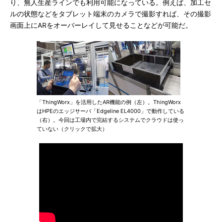
り、無人生産ラインでも利用可能になっている。例えば、加工セ
ルの状態などをタブレット端末のカメラで撮影すれば、その撮影
画面上にARをオーバーレイして見せることなどが可能だ。
「ThingWorx」を活用したAR機能の例（左）。ThingWorx
はHPEのエッジサーバ「Edgeline EL4000」で動作している
（右）。今回は工場内で完結するシステムでクラウドは使っ
ていない（クリックで拡大）