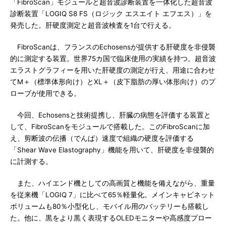
「FibroScan」モジュールと超音波診断装置を一体化した超音波
診断装置「LOGIQ S8 FS（ロジック エスエイト エフエス）」を
発売した。肝硬度測定と超音波検査を1台で行える。
FibroScanは、フランスのEchosensが提供する肝硬度を非侵襲
的に測定する装置。世界75カ国で臨床使用の実績を持つ。超音波
エラストグラフィーを用いた肝硬度の測定が行え、用途に合わせ
てM＋（標準体形向け）とXL＋（皮下脂肪の厚い体形向け）のプ
ローブが使用できる。
今回、Echosensと技術提携し、肝臓の病態を評価する装置と
して、FibroScanをモジュールで搭載した。このFibroScanに加
え、剪断波の伝播（でんぱ）速度で組織の硬度を評価する
「Shear Wave Elastography」機能を用いて、肝硬度を非侵襲的
に計測する。
また、ハイエンド機としての高画質と機能を備えながら、重量
を従来機「LOGIQ 7」に比べて65％軽量化。メインキャビネット
ボリュームも80％小型化し、モバイル用のバッテリーも搭載し
た。他に、黒をより黒く表現するOLEDモニターや高感度プロー