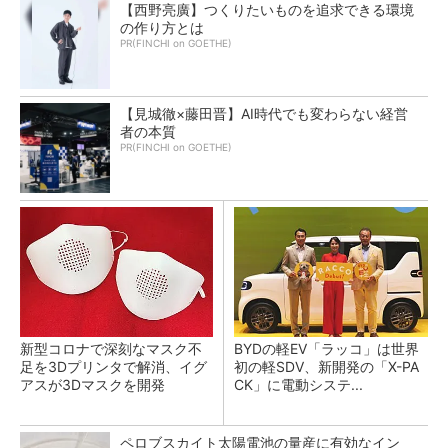
【西野亮廣】つくりたいものを追求できる環境
の作り方とは
PR(FINCHI on GOETHE)
【見城徹×藤田晋】AI時代でも変わらない経営
者の本質
PR(FINCHI on GOETHE)
新型コロナで深刻なマスク不
BYDの軽EV「ラッコ」は世界
足を3Dプリンタで解消、イグ
初の軽SDV、新開発の「X-PA
アスが3Dマスクを開発
CK」に電動システ...
ペロブスカイト太陽電池の量産に有効なイン