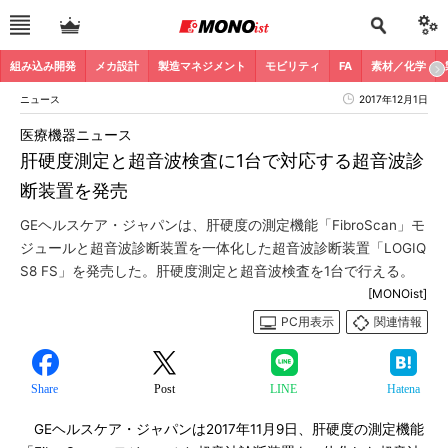
組み込み開発
メカ設計
製造マネジメント
モビリティ
FA
素材／化学
ニュース
2017年12月1日
医療機器ニュース
肝硬度測定と超音波検査に1台で対応する超音波診
断装置を発売
GEヘルスケア・ジャパンは、肝硬度の測定機能「FibroScan」モ
ジュールと超音波診断装置を一体化した超音波診断装置「LOGIQ
S8 FS」を発売した。肝硬度測定と超音波検査を1台で行える。
[MONOist]
PC用表示
関連情報
Share
Post
LINE
Hatena
GEヘルスケア・ジャパンは2017年11月9日、肝硬度の測定機能