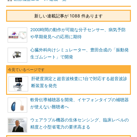
新しい連載記事が 1088 件あります
2000時間の動作が可能な分子センサー、病気予防
や早期発見への応用に期待
心臓外科向けシミュレーター、豊田合成の「振動発
生ゴムシート」で開発
肝硬度測定と超音波検査に1台で対応する超音波診
断装置を発売
軟骨伝導補聴器を開発、イヤフォンタイプの補聴器
が使えない難聴者へ
ウェアラブル機器の生体センシング、臨床レベルの
精度と小型省電力の要求高まる