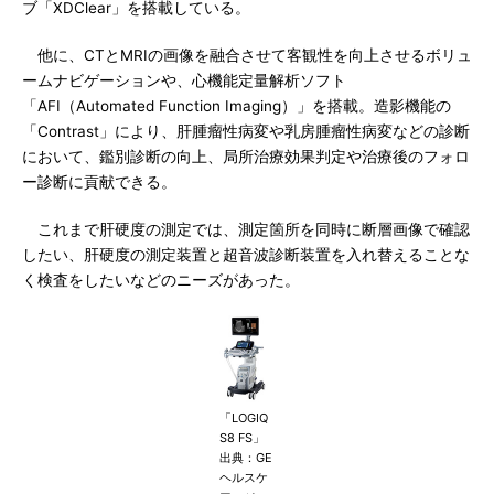
ブ「XDClear」を搭載している。
他に、CTとMRIの画像を融合させて客観性を向上させるボリュ
ームナビゲーションや、心機能定量解析ソフト
「AFI（Automated Function Imaging）」を搭載。造影機能の
「Contrast」により、肝腫瘤性病変や乳房腫瘤性病変などの診断
において、鑑別診断の向上、局所治療効果判定や治療後のフォロ
ー診断に貢献できる。
これまで肝硬度の測定では、測定箇所を同時に断層画像で確認
したい、肝硬度の測定装置と超音波診断装置を入れ替えることな
く検査をしたいなどのニーズがあった。
「LOGIQ
S8 FS」
出典：GE
ヘルスケ