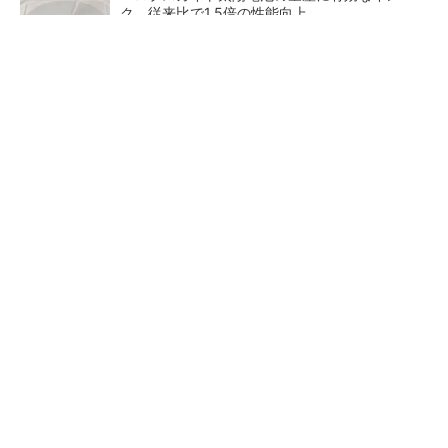
ク、従来比で1.5倍の性能向上
【見城徹×藤田晋】AI時代でも変わらない経営
者の本質
PR(FINCHI on GOETHE)
【レベル14】生成AIを味方に、3D CADを使い
こなそう！
狭小な駐車場に、シャープが
【レベル4】図面の穴寸法の表