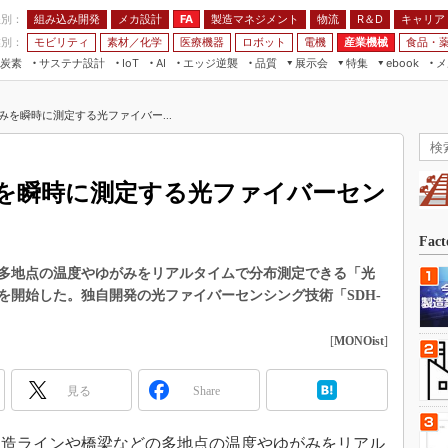
程別：
組み込み開発
メカ設計
製造マネジメント
物流
R＆D
キャリア
FA
業別：
モビリティ
素材／化学
医療機器
ロボット
電機
産業機械
食品・
炭素
サステナ設計
エッジ逆襲
品質
展示会
特集
メ
IoT
AI
ebook
伝承
組み込み開発
CEATEC
読者調査まとめ
編集後記
みを瞬時に測定する光ファイバー...
JIMTOF
保全
メカ設計
つながるクルマ
組込み/エッジ コンピューティング
ス
 AI
製造マネジメント
5G
展＆IoT/5Gソリューション展
VR／AR
FA
を瞬時に測定する光ファイバーセン
IIFES
モビリティ
フィールドサービス
国際ロボット展
素材／化学
FPGA
Fac
ジャパンモビリティショー
組み込み画像技術
多地点の温度やゆがみをリアルタイムで分布測定できる「光
TECHNO-FRONTIER
を開始した。独自開発の光ファイバーセンシング技術「SDH-
組み込みモデリング
人テク展
Windows Embedded
[
MONOist
]
スマート工場EXPO
車載ソフト開発
EdgeTech+
見る
Share
ISO26262
日本ものづくりワールド
無償設計ツール
AUTOMOTIVE WORLD
、製造ラインや橋梁などの多地点の温度やゆがみをリアル