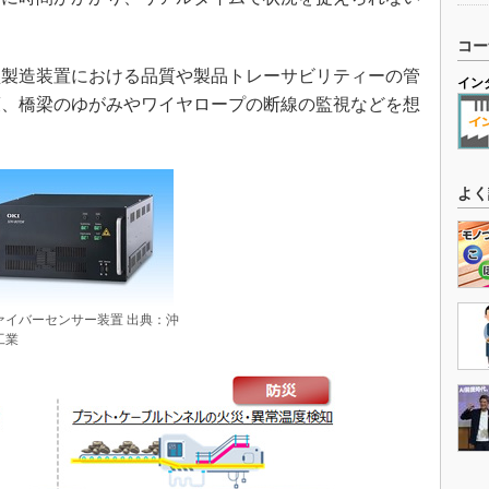
コー
製造装置における品質や製品トレーサビリティーの管
イン
策、橋梁のゆがみやワイヤロープの断線の監視などを想
よく
ァイバーセンサー装置 出典：沖
工業