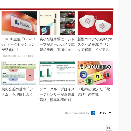
FINCHI主催「IVS202
狭小な駐車場に、シャ
新型コロナで深刻なマ
6」トークセッション
ープがポールカメラ式
スク不足を3Dプリン
が話題に！
製品発表 市場シェア
タで解消、イグアスが
10％目指す
3Dマスクを開発
PR(FINCHI on GOETHE)
幾何公差の基準「デー
ソニーグループはイメ
3D技術が変えた「靴
タム」を理解しよう
ージセンサーが過去最
選び」の常識
高益、熊本地震の影響
も限定的
Recommended by
PR