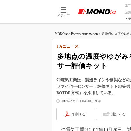
工
産
メディア
脱
つながる技術
AI×技術
MONOist
>
Factory Automation
>
多地点の温度やゆが
つながる工場
AI×設備
つながるサービ
Physical
FAニュース
多地点の温度やゆがみ
サー評価キット
沖電気工業は、製造ラインや橋梁などの
ファイバーセンサー」評価キットの提供
BOTDR方式」を採用している。
2017年11月16日 07時00分 公開
印刷する
通知する
沖電気工業は2017年10月20日