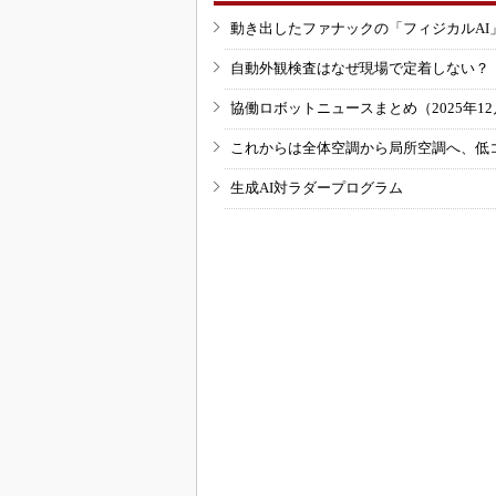
動き出したファナックの「フィジカルAI
自動外観検査はなぜ現場で定着しない？
協働ロボットニュースまとめ（2025年12月
これからは全体空調から局所空調へ、低
生成AI対ラダープログラム