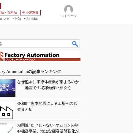
薬品・衣料品
中小製造業
マイページ
ルマガ
告知
Special
tory Automationの記事ランキング
なぜ熊本に半導体産業が集まるのか
――地震で工場稼働停止相次ぐ
令和8年熊本地震による工場への影
響まとめ
AI関連“だけじゃない”オムロンの制
御機器事業、地道な顧客基盤強化が