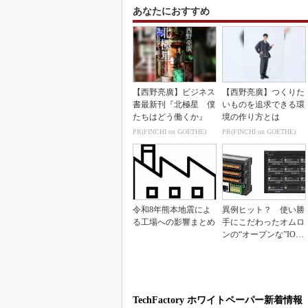
あなたにおすすめ
【西野亮廣】ビジネス
【西野亮廣】つくりた
書最新刊『北極星 僕
いものを追求できる環
たちはどう働くか』
境の作り方とは
PR(FINCHI on GOETHE)
PR(FINCHI on GOETHE)
令和8年熊本地震によ
異例ヒット？ 使い勝
る工場への影響まとめ
手にこだわったオムロ
ンの“オープンな”IO-L
inkマスター
TechFactory ホワイトペーパー新着情報