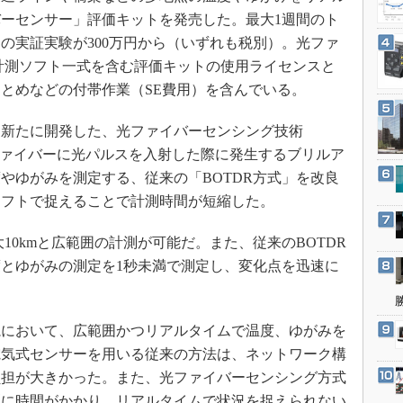
3Dプリンタ
産業オープンネット展
ーセンサー」評価キットを発売した。最大1週間のト
デジタルツインとCAE
月の実証実験が300万円から（いずれも税別）。光ファ
S＆OP
計測ソフト一式を含む評価キットの使用ライセンスと
とめなどの付帯作業（SE費用）を含んでいる。
インダストリー4.0
イノベーション
新たに開発した、光ファイバーセンシング技術
製造業ビッグデータ
光ファイバーに光パルスを入射した際に発生するブリルア
メイドインジャパン
やゆがみを測定する、従来の「BOTDR方式」を改良
シフトで捉えることで計測時間が短縮した。
植物工場
知財マネジメント
0kmと広範囲の計測が可能だ。また、従来のBOTDR
海外生産
度とゆがみの測定を1秒未満で測定し、変化点を迅速に
グローバル設計・開発
制御セキュリティ
において、広範囲かつリアルタイムで温度、ゆがみを
新型コロナへの対応
電気式センサーを用いる従来の方法は、ネットワーク構
負担が大きかった。また、光ファイバーセンシング方式
測に時間がかかり、リアルタイムで状況を捉えられない