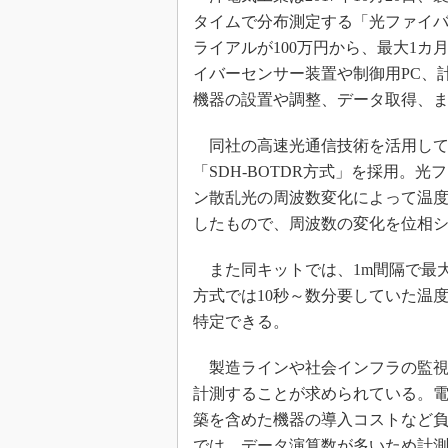
タイムで分布測定する「光ファイバ
ライアルが100万円から、最大1カ
イバーセンサー装置や制御用PC、
機器の設置や調整、データ取得、ま
同社の高速光通信技術を活用して
「SDH-BOTDR方式」を採用。
ン散乱光の周波数変化によって温度
したもので、周波数の変化を位相
また同キットでは、1m間隔で最大1
方式では10秒～数分要していた温
特定できる。
製造ラインや社会インフラの監視
計測することが求められている。
築を含めた機器の導入コストなど
では、データ演算数が多いため計