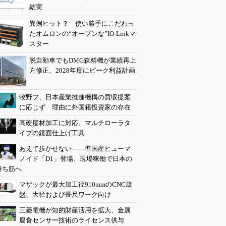
結実
異例ヒット？ 使い勝手にこだわっ
たオムロンの“オープンな”IO-Linkマ
スター
脱自動車でもDMG森精機が業績再上
方修正、2028年度にピーク利益計画
牧野フ、日本産業推進機構の買収提案
に応じず 理由に外国籍投資家の存在
高硬度材加工に対応、マルチローラタ
イプの鏡面仕上げ工具
あえて歩かせない――準国産ヒューマ
ノイド「D1」登場、現場稼働で日本の
勝ち筋へ
マザックが最大加工径910mmのCNC旋
盤、大径および長尺ワーク向け
三菱電機が知的財産活用を拡大、金属
腐食センサー技術のライセンス供与