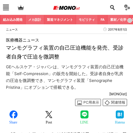
組み込み開発
メカ設計
製造マネジメント
モビリティ
FA
素材／化学
ニュース
2017年8月1日
医療機器ニュース
マンモグラフィ装置の自己圧迫機能を発売、受診
者自身で圧迫を微調整
GEヘルスケア・ジャパンは、マンモグラフィ装置の自己圧迫機
能「Self-Compression」の販売を開始した。受診者自身が乳房
の圧迫を微調整でき、マンモグラフィ装置「Senographe
Pristina」にオプションで搭載できる。
[MONOist]
PC用表示
関連情報
Share
Post
LINE
Hatena