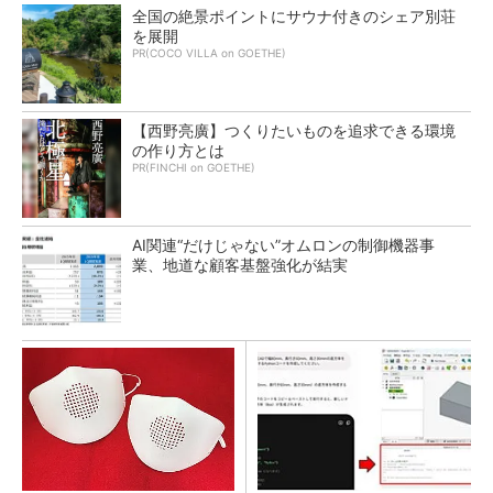
全国の絶景ポイントにサウナ付きのシェア別荘
を展開
PR(COCO VILLA on GOETHE)
【西野亮廣】つくりたいものを追求できる環境
の作り方とは
PR(FINCHI on GOETHE)
AI関連“だけじゃない”オムロンの制御機器事
業、地道な顧客基盤強化が結実