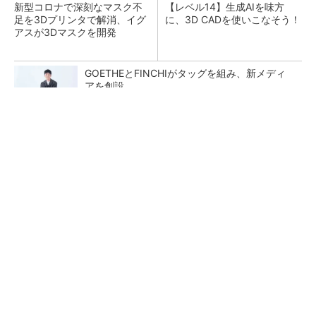
新型コロナで深刻なマスク不
【レベル14】生成AIを味方
足を3Dプリンタで解消、イグ
に、3D CADを使いこなそう！
アスが3Dマスクを開発
GOETHEとFINCHIがタッグを組み、新メディ
アを創設
PR(FINCHI on GOETHE)
令和8年熊本地震による工場への影響まとめ
狭小な駐車場に、シャープがポールカメラ式製
品発表 市場シェア10％目指す