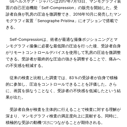
GEヘルスケア・ジャパンは2017年7月13日、マンモグラフィ装
置の自己圧迫機能「Self-Compression」の販売を開始した。受
診者自身が乳房の圧迫を微調整でき、2016年10月に発売したマン
モグラフィ装置「Senographe Pristina」にオプションで搭載で
きる。
Self-Compressionは、術者が最適な撮像ポジショニングとマ
ンモグラフィ撮像に必要な最低限の圧迫を行った後、受診者自身
がリモートコントロールデバイスを使用して乳房の圧迫を微調整
できる。受診者が最終的な圧迫の強さを調整することで、痛みへ
の不安感を軽減する。
従来の検査と比較した調査では、83％の受診者が自身で積極
的に参加し、圧迫をコントロールできることを評価した。さら
に、画質を損なうことなく、受診者の不快感を低減したという結
果が出た。
受診者自身が検査を主体的に行えることで検査に対する理解が
深まり、マンモグラフィ検査の満足度向上に貢献する。同時に、
積極的な受診の動機づけにつながることが期待される。