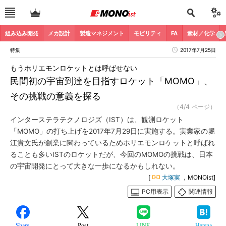
組み込み開発
メカ設計
製造マネジメント
モビリティ
FA
素材／化学
特集
2017年7月25日
もうホリエモンロケットとは呼ばせない
民間初の宇宙到達を目指すロケット「MOMO」、
その挑戦の意義を探る
（4/4 ページ）
インターステラテクノロジズ（IST）は、観測ロケット
「MOMO」の打ち上げを2017年7月29日に実施する。実業家の堀
江貴文氏が創業に関わっているためホリエモンロケットと呼ばれ
ることも多いISTのロケットだが、今回のMOMOの挑戦は、日本
の宇宙開発にとって大きな一歩になるかもしれない。
[
大塚実
，MONOist]
PC用表示
関連情報
Share
Post
LINE
Hatena