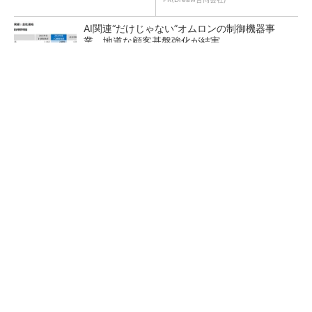
AI関連“だけじゃない”オムロンの制御機器事
業、地道な顧客基盤強化が結実
【レベル14】生成AIを味方に、3D CADを使い
こなそう！
「取りあえずボルトで固定」は禁物 締結部設
計で押さえるべき基本