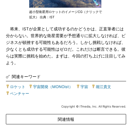
超小型衛星用ロケットのイメージCG（クリックで
拡大） 出典：IST
将来、ISTが企業として成功するのかどうかは、正直筆者には
分からない。世界的な衛星需要が予想通りに拡大しなければ、ビ
ジネスが頓挫する可能性もあるだろう。しかし挑戦しなければ、
少なくとも成功する可能性はゼロだ。これだけは断言できる。彼
らは実際に挑戦を始めた。まずは、今回の打ち上げに注目してみ
よう。
関連キーワード
ロケット
|
宇宙開発（MONOist）
|
宇宙
|
堀江貴文
|
ベンチャー
Copyright © ITmedia, Inc. All Rights Reserved.
関連情報