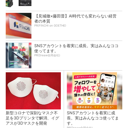
【見城徹×藤田晋】AI時代でも変わらない経営
者の本質
PR(FINCHI on GOETHE)
SNSアカウントを着実に成長。実はみんなココ
使ってます。
PR(Dreaw合同会社)
新型コロナで深刻なマスク不
SNSアカウントを着実に成
足を3Dプリンタで解消、イグ
長。実はみんなココ使ってま
アスが3Dマスクを開発
す。
PR(Dreaw合同会社)